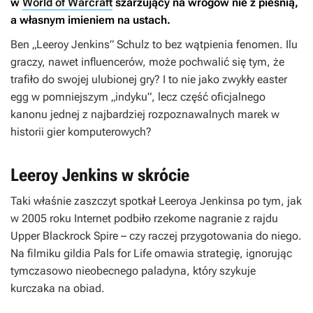
w
World of Warcraft
szarżujący na wrogów nie z pieśnią,
a własnym imieniem na ustach.
Ben „Leeroy Jenkins” Schulz to bez wątpienia fenomen. Ilu
graczy, nawet influencerów, może pochwalić się tym, że
trafiło do swojej ulubionej gry? I to nie jako zwykły easter
egg w pomniejszym „indyku”, lecz część oficjalnego
kanonu jednej z najbardziej rozpoznawalnych marek w
historii gier komputerowych?
Leeroy Jenkins w skrócie
Taki właśnie zaszczyt spotkał Leeroya Jenkinsa po tym, jak
w 2005 roku Internet podbiło rzekome nagranie z rajdu
Upper Blackrock Spire – czy raczej przygotowania do niego.
Na filmiku gildia Pals for Life omawia strategię, ignorując
tymczasowo nieobecnego paladyna, który szykuje
kurczaka na obiad.