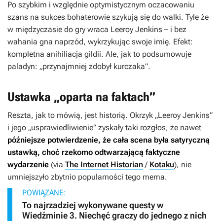
Po szybkim i względnie optymistycznym oczacowaniu
szans na sukces bohaterowie szykują się do walki. Tyle że
w międzyczasie do gry wraca Leeroy Jenkins – i bez
wahania gna naprzód, wykrzykując swoje imię. Efekt:
kompletna anihiliacja gildii. Ale, jak to podsumowuje
paladyn: „przynajmniej zdobył kurczaka”.
Ustawka „oparta na faktach”
Reszta, jak to mówią, jest historią. Okrzyk „Leeroy Jenkins”
i jego „usprawiedliwienie” zyskały taki rozgłos, że nawet
późniejsze potwierdzenie, że cała scena była satyryczną
ustawką, choć rzekomo odtwarzającą faktyczne
wydarzenie
(via
The Internet Historian
/
Kotaku
), nie
umniejszyło zbytnio popularności tego mema.
POWIĄZANE:
To najrzadziej wykonywane questy w
Wiedźminie 3. Niechęć graczy do jednego z nich