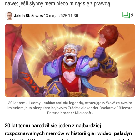
nawet jeśli słynny mem nieco minął się z prawdą.

2
Jakub Błażewicz
13 maja 2025 11:30
20 lat temu Leeroy Jenkins stał się legendą, szarżując w WoW ze swoim
imieniem jako okrzykiem bojowym
Źródło: Alexander Bocharov / Blizzard
Entertainment / Microsoft.
.
20 lat temu narodził się jeden z najbardziej
rozpoznawalnych memów w historii gier wideo: paladyn