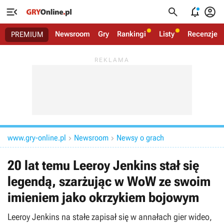




Newsroom
Gry
Rankingi
Listy
Recenzje
PREMIUM
www.gry-online.pl
Newsroom
Newsy o grach


20 lat temu Leeroy Jenkins stał się
legendą, szarżując w WoW ze swoim
imieniem jako okrzykiem bojowym
Leeroy Jenkins na stałe zapisał się w annałach gier wideo,