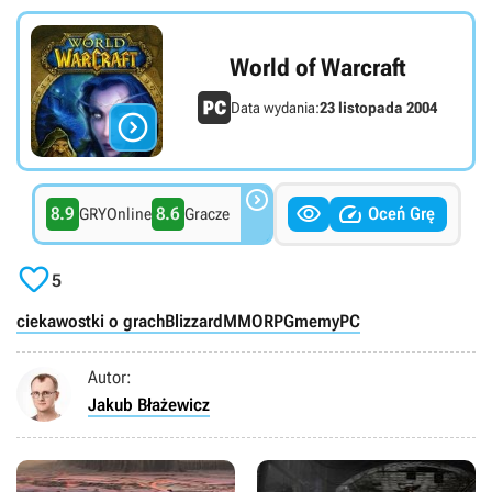
World of Warcraft
Data wydania:
23 listopada 2004




8.9
8.6
Oceń Grę
GRYOnline
Gracze

5
ciekawostki o grach
Blizzard
MMORPG
memy
PC
Autor:
Jakub Błażewicz