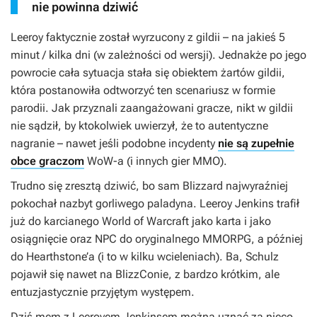
nie powinna dziwić
Leeroy faktycznie został wyrzucony z gildii – na jakieś 5
minut / kilka dni (w zależności od wersji). Jednakże po jego
powrocie cała sytuacja stała się obiektem żartów gildii,
która postanowiła odtworzyć ten scenariusz w formie
parodii. Jak przyznali zaangażowani gracze, nikt w gildii
nie sądził, by ktokolwiek uwierzył, że to autentyczne
nagranie – nawet jeśli podobne incydenty
nie są zupełnie
obce graczom
WoW
-
a
(i innych gier MMO).
Trudno się zresztą dziwić, bo sam Blizzard najwyraźniej
pokochał nazbyt gorliwego paladyna. Leeroy Jenkins trafił
już do karcianego
World of Warcraft
jako karta i jako
osiągnięcie oraz NPC do oryginalnego MMORPG, a później
do
Hearthstone’a
(i to w kilku wcieleniach). Ba, Schulz
pojawił się nawet na BlizzConie, z bardzo krótkim, ale
entuzjastycznie przyjętym występem.
Dziś mem z Leeroyem Jenkinsem można uznać za nieco