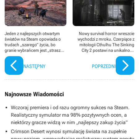
Jeden z najlepszych otwartym
Nowy survival horror wreszcie
światów na Steam opowiada o
wychodzi z mroku. Czerpiące z
trudach „szarego” życia, bo
mitologii Cthulhu The Sinking
granie wybrańcem jest „strasznie
City 2 postawi na unikalność
nudne”. Kenshi 2 podąży tą
[Aktualizacja: premiera
samą drogą
remastera „jedynki”]
NASTĘPNY
POPRZEDNI
Najnowsze Wiadomości
Wczoraj premiera i od razu ogromny sukces na Steam.
Realistyczny symulator ma 98% pozytywnych ocen, a
niektórzy gracze widzą w nim „najlepszy zakup życia”
Crimson Desert wynosi symulację świata na zupełnie
nowy poziom, wprowadzając realistyczny system popytu