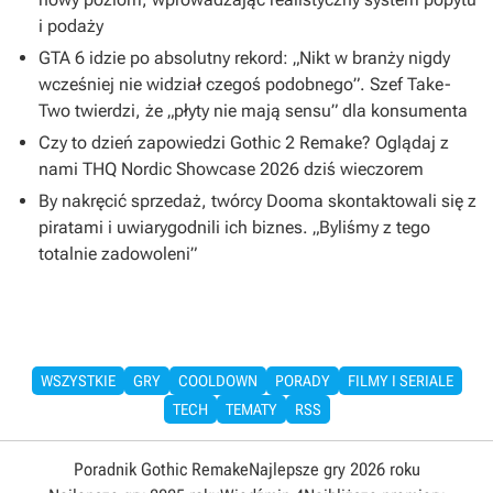
i podaży
GTA 6 idzie po absolutny rekord: „Nikt w branży nigdy
wcześniej nie widział czegoś podobnego”. Szef Take-
Two twierdzi, że „płyty nie mają sensu” dla konsumenta
Czy to dzień zapowiedzi Gothic 2 Remake? Oglądaj z
nami THQ Nordic Showcase 2026 dziś wieczorem
By nakręcić sprzedaż, twórcy Dooma skontaktowali się z
piratami i uwiarygodnili ich biznes. „Byliśmy z tego
totalnie zadowoleni”
WSZYSTKIE
GRY
COOLDOWN
PORADY
FILMY I SERIALE
TECH
TEMATY
RSS
Poradnik Gothic Remake
Najlepsze gry 2026 roku