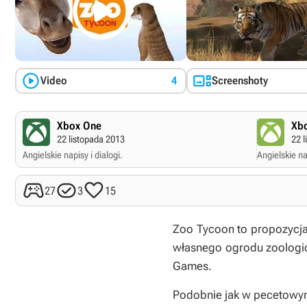



Video
4
Screenshoty
Xbox One
Xbo
22 listopada 2013
22 l
Angielskie napisy i dialogi.
Angielskie nap



27
3
15
Zoo Tycoon
to propozycja
własnego ogrodu zoologic
Games.
Podobnie jak w pecetowym 