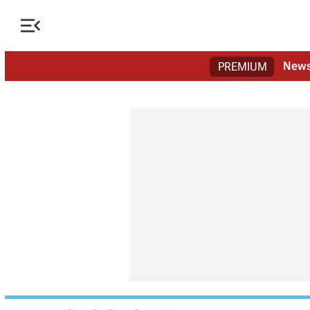

New
PREMIUM