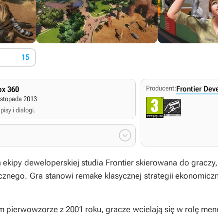
15
Producent:
Frontier De
x 360
istopada 2013
isy i dialogi.

 ekipy deweloperskiej studia Frontier skierowana do graczy
znego. Gra stanowi remake klasycznej strategii ekonomiczn
pierwowzorze z 2001 roku, gracze wcielają się w rolę mene