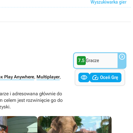
Wyszukiwarka gier

7.5
Gracze


x Play Anywhere
,
Multiplayer
,
Oceń Grę
arze i adresowana głównie do
 celem jest rozwinięcie go do
yski.