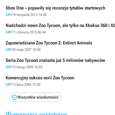
Xbox One – pojawiły się recenzje tytułów startowych
GRY
19 listopada 2013 14:48
Nadchodzi nowe Zoo Tycoon, ale tylko na Xboksa 360 i 
GRY
11 czerwca 2013 06:44
Zapowiedziano Zoo Tycoon 2: Extinct Animals
GRY
25 maja 2007 15:00
Seria Zoo Tycoon znalazła już 5 milionów nabywców
GRY
15 lutego 2005 10:03
Komercyjny sukces serii Zoo Tycoon
GRY
13 lipca 2004 12:20

Wszystkie wiadomości
Wymagania sprzętowe