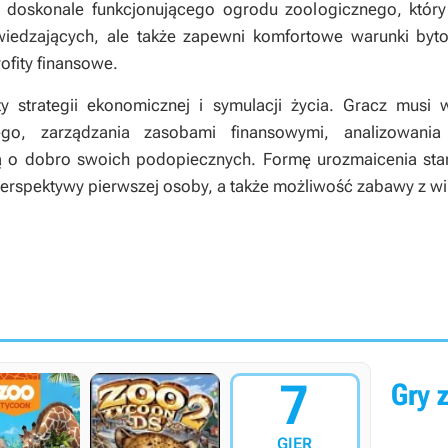
 doskonale funkcjonującego ogrodu zoologicznego, który n
iedzających, ale także zapewni komfortowe warunki byto
ofity finansowe.
y strategii ekonomicznej i symulacji życia. Gracz musi 
ego, zarządzania zasobami finansowymi, analizowani
ką o dobro swoich podopiecznych. Formę urozmaicenia st
erspektywy pierwszej osoby, a także możliwość zabawy z wi
7
Gry z
GIER