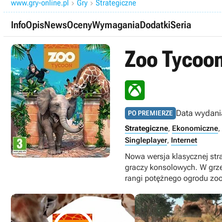
www.gry-online.pl
Gry
Strategiczne


Info
Opis
News
Oceny
Wymagania
Dodatki
Seria
Zoo Tycoo
Data wydani
PO PREMIERZE
Strategiczne
,
Ekonomiczne
,
Singleplayer
,
Internet
Nowa wersja klasycznej str
graczy konsolowych. W grze
rangi potężnego ogrodu zoo