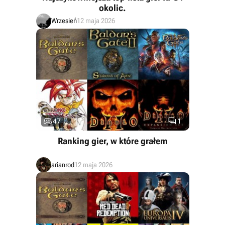
okolic.
Wrzesień
12 maja 2026


47
1
Ranking gier, w które grałem
arianrod
12 maja 2026