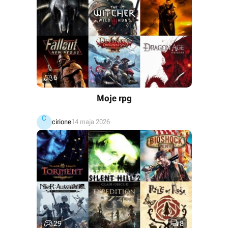

6
Moje rpg
C
cirione
14 maja 2026


29
8