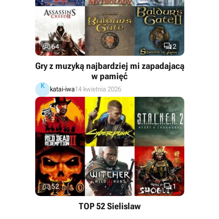


64
2
Gry z muzyką najbardziej mi zapadajacą
w pamięć
K
katai-iwa
14 kwietnia 2026


52
1
TOP 52 Sielislaw