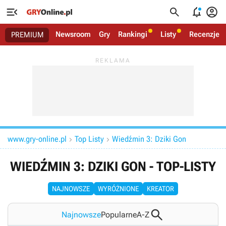




Newsroom
Gry
Rankingi
Listy
Recenzje
PREMIUM
www.gry-online.pl
Top Listy
Wiedźmin 3: Dziki Gon


WIEDŹMIN 3: DZIKI GON - TOP-LISTY
NAJNOWSZE
WYRÓŻNIONE
KREATOR

Najnowsze
Popularne
A-Z