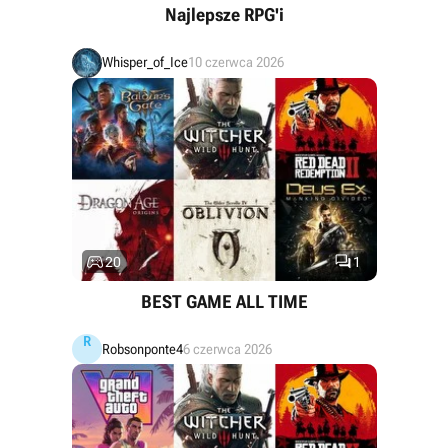
Najlepsze RPG'i
Whisper_of_Ice
10 czerwca 2026


20
1
BEST GAME ALL TIME
R
Robsonponte4
6 czerwca 2026