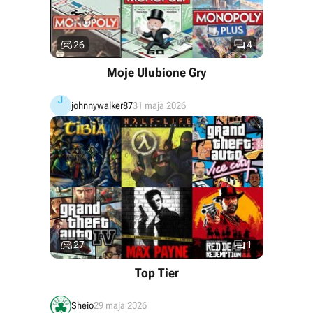


26
4
Moje Ulubione Gry
J
johnnywalker87
31 maja 2026


27
1
Top Tier
Sheio
29 maja 2026