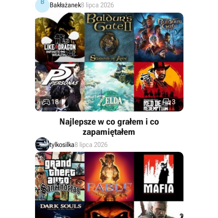
B
Bakłażanek
8 lipca 2026


18
3
Najlepsze w co grałem i co
zapamiętałem
tylkosilka
8 lipca 2026