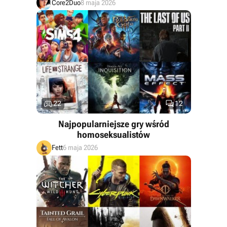
Core2Duo
8 maja 2026


22
12
Najpopularniejsze gry wśród
homoseksualistów
Fett
6 maja 2026