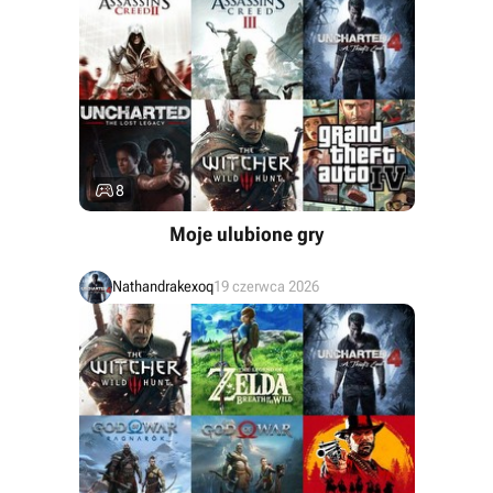

8
Moje ulubione gry
Nathandrakexoq
19 czerwca 2026