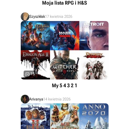
Moja lista RPG i H&S
Szyszkłak
17 kwietnia 2026

15
My 5 4 3 2 1
Arivanya
14 kwietnia 2026