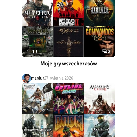


10
3
Moje gry wszechczasów
marduk
27 kwietnia 2026