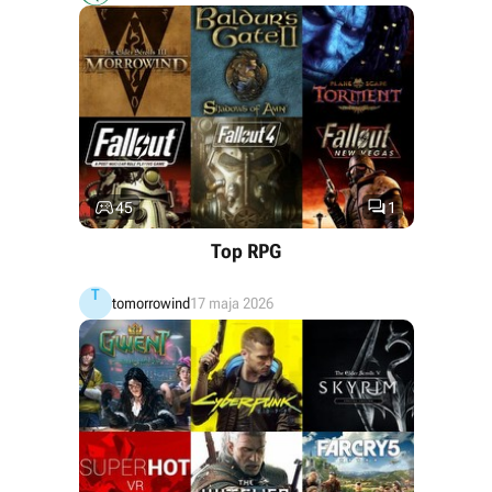


45
1
Top RPG
T
tomorrowind
17 maja 2026