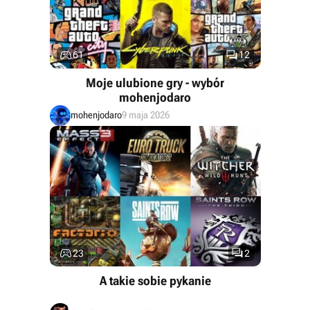


61
12
Moje ulubione gry - wybór
mohenjodaro
mohenjodaro
9 maja 2026


23
2
A takie sobie pykanie