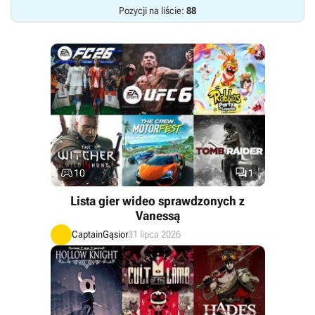
Pozycji na liście:
88


10
1
Lista gier wideo sprawdzonych z
Vanessą
CaptainGąsior
31 lipca 2026