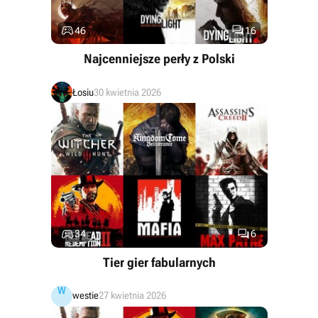


46
16
Najcenniejsze perły z Polski
Łosiu
30 kwietnia 2026


34
6
Tier gier fabularnych
W
westie
27 kwietnia 2026