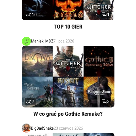


10
1
TOP 10 GIER
Maniek_MDZ
7 lipca 2026


7
3
W co grać po Gothic Remake?
BigBadSnake
23 czerwca 2026