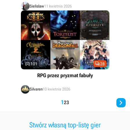
Sielislaw
11 kwietnia 2026


101
28
RPG przez pryzmat fabuły
Silvaren
10 kwietnia 2026

1
2
3
Stwórz własną top-listę gier