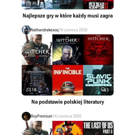

7
Najlepsze gry w które każdy musi zagra
Nathandrakexoq
18 czerwca 2026


18
3
Na podstawie polskiej literatury
RoyPremium
14 czerwca 2026