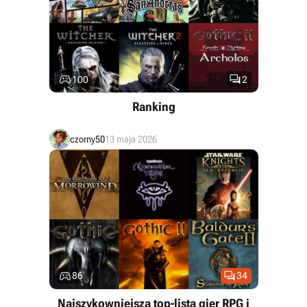


100
2
Ranking
czorny50
13 maja 2026


86
34
Najszykowniejsza top-lista gier RPG i