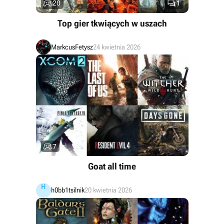


20
1
Top gier tkwiących w uszach
MarkcusFetysz
24 kwietnia 2026

7
Goat all time
H
h0bb1tsilnik
20 kwietnia 2026