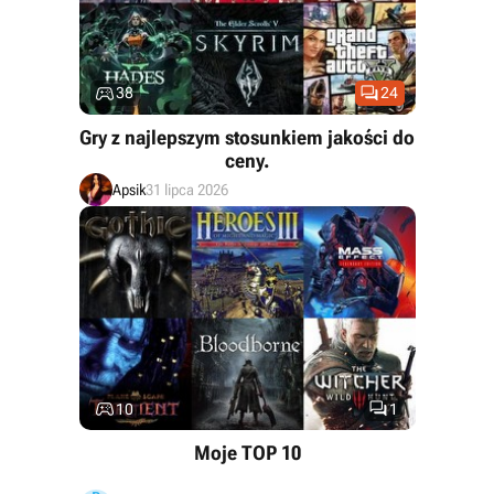


38
24
Gry z najlepszym stosunkiem jakości do
ceny.
Apsik
31 lipca 2026


10
1
Moje TOP 10