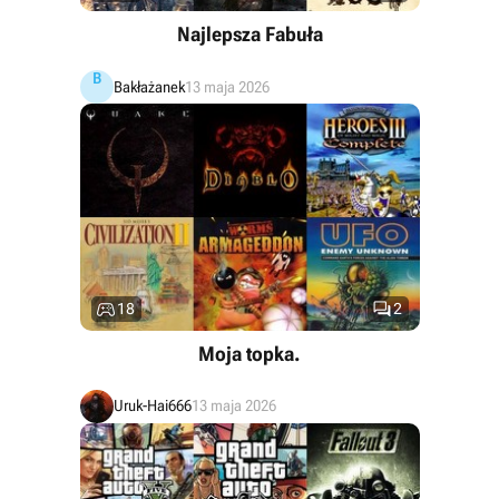
Najlepsza Fabuła
B
Bakłażanek
13 maja 2026


18
2
Moja topka.
Uruk-Hai666
13 maja 2026