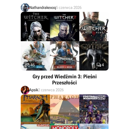
Nathandrakexoq
5 czerwca 2026


46
4
Gry przed Wiedźmin 3: Pieśni
Przeszłości
Apsik
2 czerwca 2026