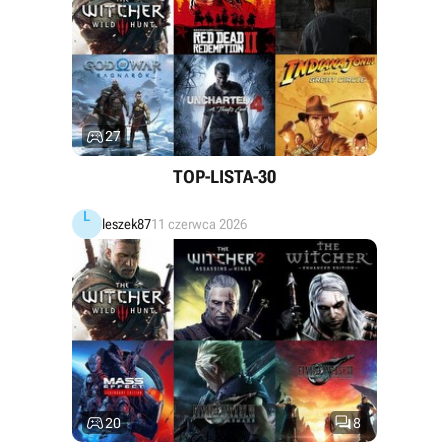

27
TOP-LISTA-30
L
leszek87
11 czerwca 2026


20
8