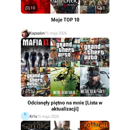


10
3
Moje TOP 10
Kapsalon
15 maja 2026


32
1
Odcisnęły piętno na mnie [Lista w
aktualizacji]
K
Kr1s
15 maja 2026