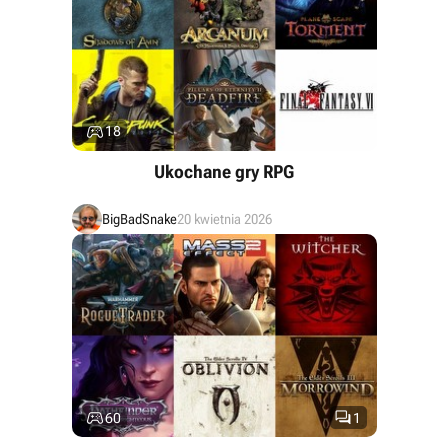

18
Ukochane gry RPG
BigBadSnake
20 kwietnia 2026


60
1