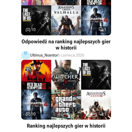


10
1
Odpowiedź na ranking najlepszych gier
w historii
U
Ultimus_Noentor
6 czerwca 2026


10
1
Ranking najlepszych gier w historii