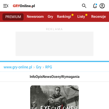




Newsroom
Gry
Rankingi
Listy
Recenzje
PREMIUM
www.gry-online.pl
Gry
RPG


Info
Opis
News
Oceny
Wymagania