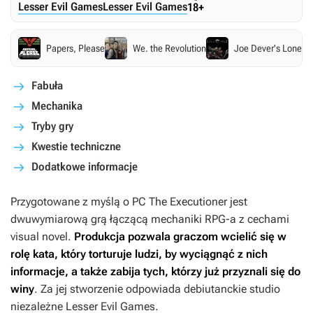
Lesser Evil Games
Lesser Evil Games
18+
Papers, Please
We. the Revolution
Joe Dever's Lone W
Fabuła
Mechanika
Tryby gry
Kwestie techniczne
Dodatkowe informacje
Przygotowane z myślą o PC
The Executioner
jest
dwuwymiarową grą łączącą mechaniki RPG-a z cechami
visual novel.
Produkcja pozwala graczom wcielić się w
rolę kata, który torturuje ludzi, by wyciągnąć z nich
informacje, a także zabija tych, którzy już przyznali się do
winy
. Za jej stworzenie odpowiada debiutanckie studio
niezależne Lesser Evil Games.