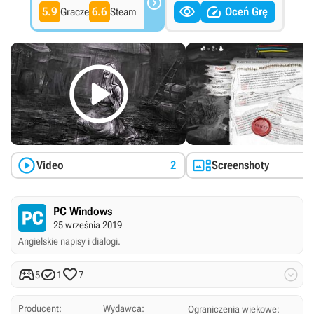



5.9
6.6
Oceń Grę
Gracze
Steam



Video
2
Screenshoty
PC Windows
25 września 2019
Angielskie napisy i dialogi.




5
1
7
Producent:
Wydawca:
Ograniczenia wiekowe: