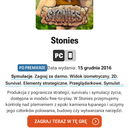
Stonies
Data wydania:
15 grudnia 2016
PO PREMIERZE
Symulacje
,
Zagraj za darmo
,
Widok izometryczny
,
2D
,
Survival
,
Elementy strategiczne
,
Przeglądarkowe
,
Symulator
życia
,
Kooperacja
,
Crafting
,
Prehistoria
,
Multiplayer
,
Produkcja z pogranicza strategii, survivalu i symulacji życia,
Singleplayer
,
Internet
dostępna w modelu free-to-play. W Stonies przejmujemy
kontrolę nad plemieniem z epoki kamienia łupanego i uczymy
jego członków polowania, budowy czy wytwarzania narzędzi.

ZAGRAJ TERAZ W TĘ GRĘ