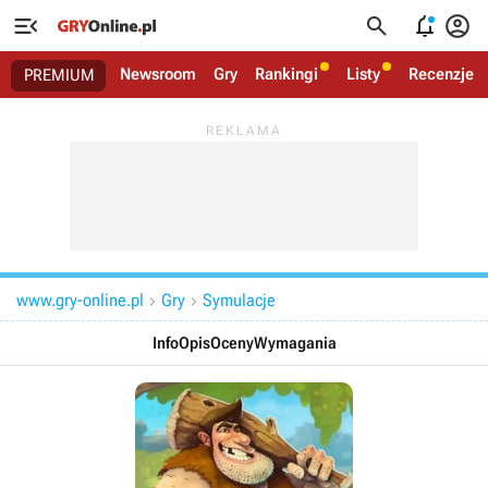




Newsroom
Gry
Rankingi
Listy
Recenzje
PREMIUM
www.gry-online.pl
Gry
Symulacje


Info
Opis
Oceny
Wymagania