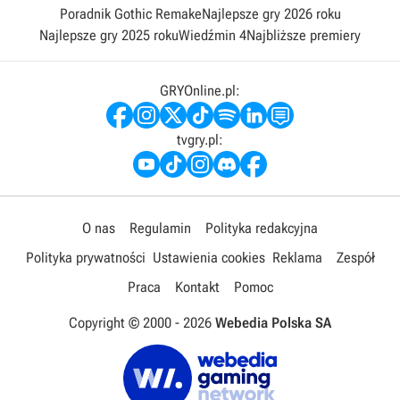
Poradnik Gothic Remake
Najlepsze gry 2026 roku
Najlepsze gry 2025 roku
Wiedźmin 4
Najbliższe premiery
GRYOnline.pl:
tvgry.pl:
O nas
Regulamin
Polityka redakcyjna
Polityka prywatności
Ustawienia cookies
Reklama
Zespół
Praca
Kontakt
Pomoc
Copyright © 2000 -
2026
Webedia Polska SA