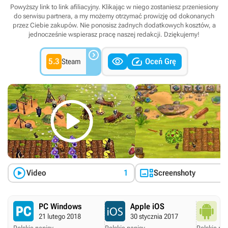
Powyższy link to link afiliacyjny. Klikając w niego zostaniesz przeniesiony
do serwisu partnera, a my możemy otrzymać prowizję od dokonanych
przez Ciebie zakupów. Nie ponosisz żadnych dodatkowych kosztów, a
jednocześnie wspierasz pracę naszej redakcji. Dziękujemy!



5.3
Oceń Grę
Steam



Video
1
Screenshoty
PC Windows
Apple iOS
A
21 lutego 2018
30 stycznia 2017
15