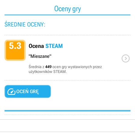
Oceny gry
ŚREDNIE OCENY:
5.3
Ocena
STEAM

"Mieszane"
Średnia z
449
ocen gry wystawionych przez
użytkowników STEAM.

OCEŃ GRĘ