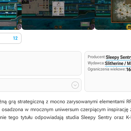
12
Producent:
Sleepy Sentr
Wydawca:
Slitherine / 
Ograniczenia wiekowe:
16

eżną grą strategiczną z mocno zarysowanymi elementami RP
 osadzona w mrocznym uniwersum czerpiącym inspirację z 
ie tego tytułu odpowiadają studia Sleepy Sentry oraz K-