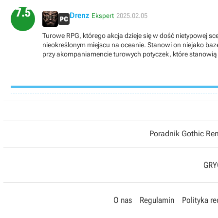
7.5
Drenz
Ekspert
2025.02.05
Turowe RPG, którego akcja dzieje się w dość nietypowej sc
nieokreślonym miejscu na oceanie. Stanowi on niejako bazę
przy akompaniamencie turowych potyczek, które stanowią 
Początkowo uszkodzony i zalany, musimy go z czasem nap
konkretne miejsce, o ile dysponujemy odpowiednią ilością
poszczególne materiały. Najdroższa jest opcja rozbudowy k
torpedy i radar, które pomagają drużynie podczas misji 
przez jakiś czas wrogów oraz zasoby do zebrania a także ź
będziemy też rozwijać naszą załogę osobowo, jak i ogólnie.
poziomu lub po prostu tego nie zauważyłem) dzięki czemu
jednego z czterech atrybutów. Oprócz tego mamy też możliw
Poradnik Gothic R
Postać zyskuje wtedy dodatkowe umiejętności. Poza tym ma
załogantów o konkretne punkty, punkty poczytalności, ob
pewno punktów nie wystarczy na wszystko, więc trzeba z 
GRYO
postacie.Punkty „clues” a także inne ilości zasobów może
zbiorniki z tlenem, harpuny, morfina, amfetamina, race i i
apteczki i to wyłącznie w początkowej fazie gry. Później
że owe punkty dostajemy za eksplorację na dnie oceanu odk
O nas
Regulamin
Polityka r
ona turowo w rzucie izometrycznym zazwyczaj na niewielk
portretem postaci odpowiedni wskaźnik. Należy mieć na uwa