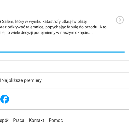

alem, który w wyniku katastrofy utknął w bliżej
oraz odkrywać tajemnice, popychając fabułę do przodu. A to
, to wiele decyzji podejmiemy w naszym okręcie.
ad. Gdy to zrobimy możemy daną kajutę przekształcić w
 pasek życia o konkretną ilość punktów albo zwiększa
nadto zyskamy możliwość rozbudowy okrętu o reflektory,
pedą możemy zbombardować określony punkt a radar wskazuje
kilka tur, aby użyć ich ponownie.Na pokładzie okrętu
idzieć, bo gra nie podaje, ile punktów zostało do kolejnego
ierając jedną dostajemy jeszcze możliwość zwiększenia
y losowo pojawia się na dnie oceanu podczas eksploracji.
4
Najbliższe premiery
 konkretne bonusy, które zwiększają np. życie wszystkich
una, zwiększenie obrażeń ładunków wybuchowych itd. Na
mie nr 6, więc w miarę szybko wymaksujemy pierwsze
zenie interesującego nas przedmiotu. Są to apteczki,
o użyciu z niego znikają. Ja praktycznie tworzyłem tylko
clues” wolałem przeznaczyć na ogólny rozwój. Jeszcze dodam,
okonanych wrogów.Teraz coś o eksploracji i walce. Toczy się
spół
Praca
Kontakt
Pomoc
iera stopniowo dany punkt – wystarczy obserwować pod
 wykorzystanie tego punktu akcji na przeprowadzenie