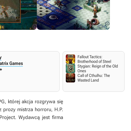
y
Fallout Tactics:
Brotherhood of Steel
Matrix Games
Stygian: Reign of the Old
+
Ones
Call of Cthulhu: The
Wasted Land
G, której akcja rozgrywa się
prozy mistrza horroru, H.P.
Project. Wydawcą jest firma