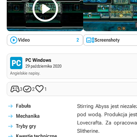



Video
2
Screenshoty
PC Windows
29 października 2020
Angielskie napisy.



3
2
1
Fabuła
Stirring Abyss
jest niezal
pod wodą. Produkcja jest
Mechanika
Lovecrafta. Za opracowan
Tryby gry
Slitherine.
Kwestie techniczne