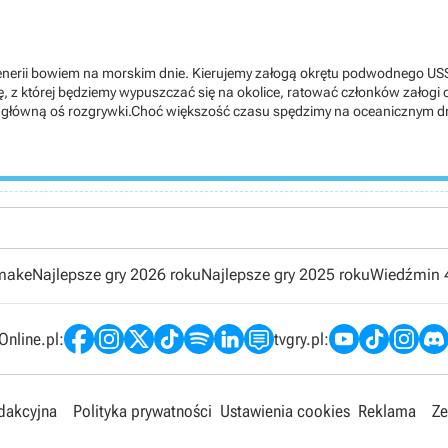
enerii bowiem na morskim dnie. Kierujemy załogą okrętu podwodnego USS S
, z której będziemy wypuszczać się na okolice, ratować członków załogi 
główną oś rozgrywki.Choć większość czasu spędzimy na oceanicznym dnie
rawiać przeznaczając na to zasoby odnajdywane podczas naszych eskap
 materiałów, które np. po każdej zakończonej sukcesem misji odnawia nam
ajuty, która zwiększy nam o jedno miejsce w drużynie podczas misji. Po
na dnie oceanu. Reflektor może rozjaśnić wskazany punkt na mapie, tor
ródła tlenu. Wszystkie są bardzo przydatne, choć nieraz musimy odczekać 
 Po walce nieraz postać awansuje na kolejny poziom (tutaj ciężko to przew
 zyskamy wybór między dwoma umiejętnościami (pasywne i aktywne). Wyb
ość mutacji członka załogi przyznając na to jeden punkt z zasobów, któr
emake
Najlepsze gry 2026 roku
Najlepsze gry 2025 roku
Wiedźmin 
my możliwość rozwoju załogi przeznaczając w drzewku punkty „clues” na
rony, % ataku, zwiększenie szansy na automatyczne przeładowanie harp
rozwagą rozwijać załogę. Natomiast rozwój osobowy kończy się na pozio
nline.pl:
tvgry.pl:
my przeznaczyć na odkrycie schematów pod rzeczy do ekwipunku lub stwor
nne rzeczy o określonym działaniu, które mamy w ekwipunku podręcznym i p
 nie miałem potrzeby ich wytwarzania lub odkrywania schematów. Punkty „
rywając konkretne miejsca z pytajnikiem, przekaźniki sowietów oraz za p
edakcyjna
Polityka prywatności
Ustawienia cookies
Reklama
Ze
im obszarze. Postać ma dwa punkty akcji, ale akurat poruszanie się zab
dze, że jeśli poruszymy się nawet o jedno pole, to zablokuje nam to już