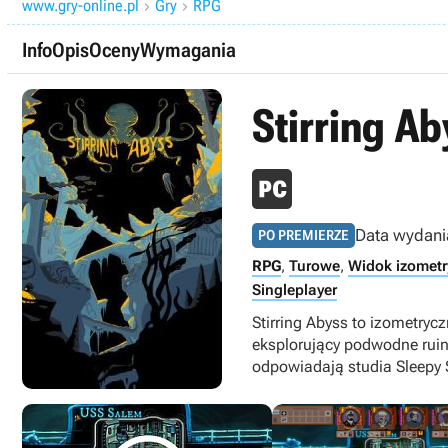
www.gry-online.pl
Gry
RPG


Info
Opis
Oceny
Wymagania
Stirring A
Data wydani
PO PREMIERZE
RPG
,
Turowe
,
Widok izometr
Singleplayer
Stirring Abyss to izometryc
eksplorujący podwodne ruiny 
odpowiadają studia Sleepy Se