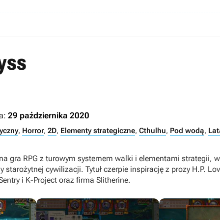
byss
a:
29 października 2020
yczny
,
Horror
,
2D
,
Elementy strategiczne
,
Cthulhu
,
Pod wodą
,
Lat
zna gra RPG z turowym systemem walki i elementami strategii, w
starożytnej cywilizacji. Tytuł czerpie inspirację z prozy H.P. L
ntry i K-Project oraz firma Slitherine.