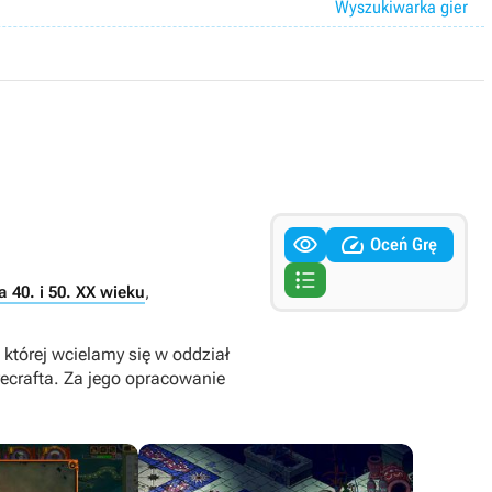
Wyszukiwarka gier


Oceń Grę

a 40. i 50. XX wieku
,
 której wcielamy się w oddział
ovecrafta. Za jego opracowanie