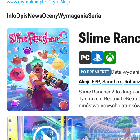
www.gry-online.pl
Gry
Akcji


Info
Opis
News
Oceny
Wymagania
Seria
Slime Ranc
Data wydani
PO PREMIERZE
Akcji
,
FPP
,
Sandbox
,
Rolnic
Slime Rancher 2 to druga o
Tym razem Beatrix LeBeau u
mnóstwo nowych gatunków 
