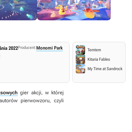
Producent:
Monomi Park
śnia 2022
Temtem
k
Kitaria Fables
My Time at Sandrock
ksowych
gier akcji, w której
autorów pierwowzoru, czyli