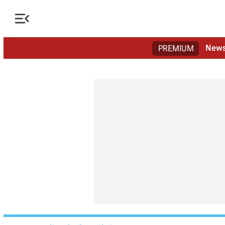

New
PREMIUM