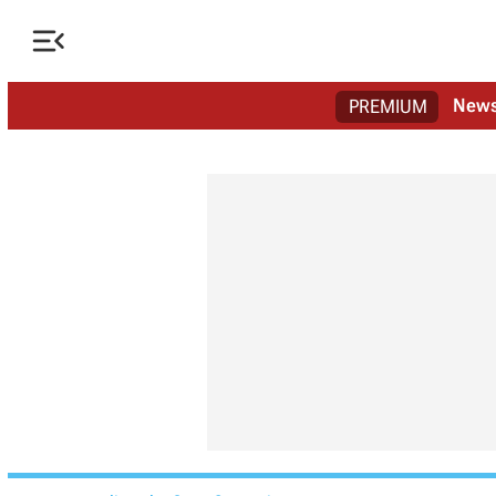

New
PREMIUM