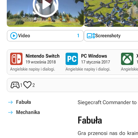



Video
1
Screenshoty
Nintendo Switch
PC Windows
19 września 2018
17 stycznia 2017
Angielskie napisy i dialogi.
Angielskie napisy i dialogi.
Angielskie


1
2
Fabuła
Siegecraft Commander
to 
Mechanika
Fabuła
Gra przenosi nas do krain