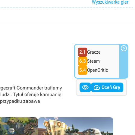
Wyszukiwarka gier

2.1
Gracze
6.3
Steam
5.4
OpenCritic


Oceń Grę
iegecraft Commander trafiamy
udzi. Tytuł oferuje kampanię
m przypadku zabawa