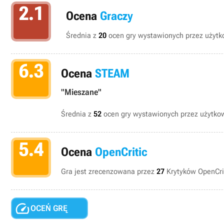
2.1
Ocena
Graczy
Średnia z
20
ocen gry wystawionych przez użytko
6.3
Ocena
STEAM
"Mieszane"
Średnia z
52
ocen gry wystawionych przez użytk
5.4
Ocena
OpenCritic
Gra jest zrecenzowana przez
27
Krytyków OpenCrit

OCEŃ GRĘ