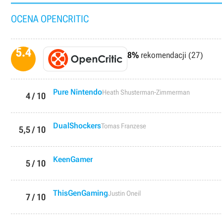
OCENA OPENCRITIC
5.4
8%
rekomendacji (27)
Pure Nintendo
Heath Shusterman-Zimmerman
4 / 10
DualShockers
Tomas Franzese
5,5 / 10
KeenGamer
5 / 10
ThisGenGaming
Justin Oneil
7 / 10