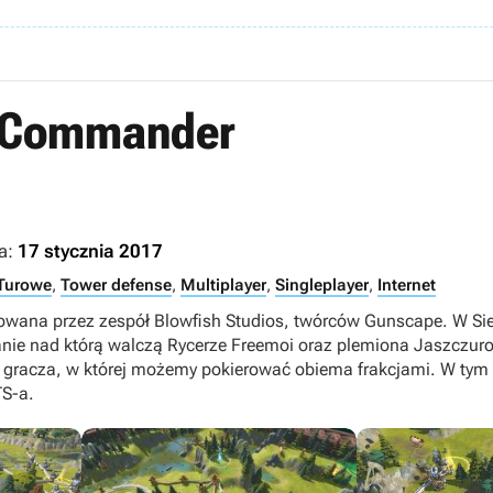
t Commander
a:
17 stycznia 2017
Turowe
,
Tower defense
,
Multiplayer
,
Singleplayer
,
Internet
towana przez zespół Blowfish Studios, twórców Gunscape. W S
anie nad którą walczą Rycerze Freemoi oraz plemiona Jaszczurol
o gracza, w której możemy pokierować obiema frakcjami. W ty
TS-a.