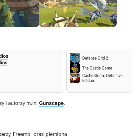
dios
Defense Grid 2
dios
The Castle Game
CastleStorm: Definitive
Edition
yli autorzy m.in.
Gunscape
.
ycerzy Freemoi oraz plemiona