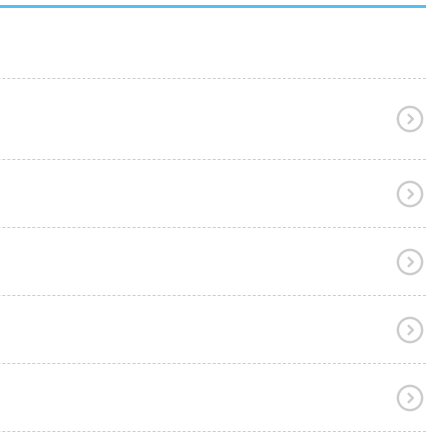




