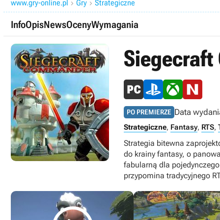
www.gry-online.pl
Gry
Strategiczne


Info
Opis
News
Oceny
Wymagania
Siegecraf
Data wydani
PO PREMIERZE
Strategiczne
,
Fantasy
,
RTS
,
Strategia bitewna zaprojek
do krainy fantasy, o panow
fabularną dla pojedynczeg
przypomina tradycyjnego R