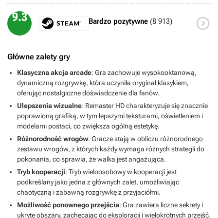
9.3

Bardzo pozytywne
(8 913)
Główne zalety gry
Klasyczna akcja arcade
: Gra zachowuje wysokooktanową,
dynamiczną rozgrywkę, która uczyniła oryginał klasykiem,
oferując nostalgiczne doświadczenie dla fanów.
Ulepszenia wizualne
: Remaster HD charakteryzuje się znacznie
poprawioną grafiką, w tym lepszymi teksturami, oświetleniem i
modelami postaci, co zwiększa ogólną estetykę.
Różnorodność wrogów
: Gracze stają w obliczu różnorodnego
zestawu wrogów, z których każdy wymaga różnych strategii do
pokonania, co sprawia, że walka jest angażująca.
Tryb kooperacji
: Tryb wieloosobowy w kooperacji jest
podkreślany jako jedna z głównych zalet, umożliwiając
chaotyczną i zabawną rozgrywkę z przyjaciółmi.
Możliwość ponownego przejścia
: Gra zawiera liczne sekrety i
ukryte obszary, zachęcając do eksploracji i wielokrotnych przejść.