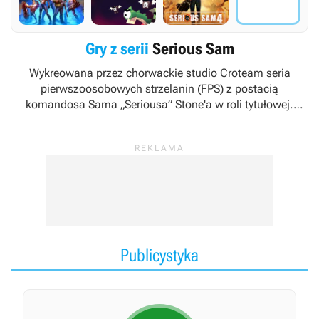
Gry z serii
Serious Sam
Wykreowana przez chorwackie studio Croteam seria
pierwszoosobowych strzelanin (FPS) z postacią
komandosa Sama „Seriousa” Stone'a w roli tytułowej.
Marka bywa uznawana za bezpośrednią konkurencję dla
takich produkcji jak
Doom
,
Quake
czy
Duke Nukem
. Oprócz
głównych autorów, swoje cegiełki do rozwoju cyklu dołożyły
inne podmioty, na czele z firmą Behaviour Interactive.
Publicystyka