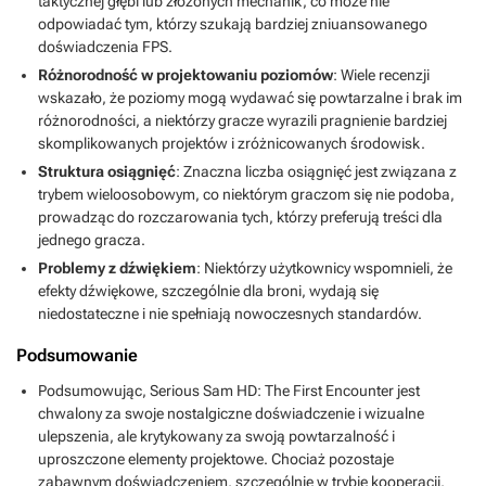
taktycznej głębi lub złożonych mechanik, co może nie
odpowiadać tym, którzy szukają bardziej zniuansowanego
doświadczenia FPS.
Różnorodność w projektowaniu poziomów
: Wiele recenzji
wskazało, że poziomy mogą wydawać się powtarzalne i brak im
różnorodności, a niektórzy gracze wyrazili pragnienie bardziej
skomplikowanych projektów i zróżnicowanych środowisk.
Struktura osiągnięć
: Znaczna liczba osiągnięć jest związana z
trybem wieloosobowym, co niektórym graczom się nie podoba,
prowadząc do rozczarowania tych, którzy preferują treści dla
jednego gracza.
Problemy z dźwiękiem
: Niektórzy użytkownicy wspomnieli, że
efekty dźwiękowe, szczególnie dla broni, wydają się
niedostateczne i nie spełniają nowoczesnych standardów.
Podsumowanie
Podsumowując, Serious Sam HD: The First Encounter jest
chwalony za swoje nostalgiczne doświadczenie i wizualne
ulepszenia, ale krytykowany za swoją powtarzalność i
uproszczone elementy projektowe. Chociaż pozostaje
zabawnym doświadczeniem, szczególnie w trybie kooperacji,