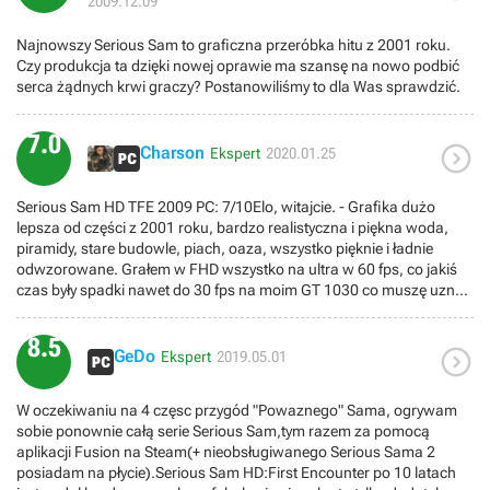
2009.12.09
Najnowszy Serious Sam to graficzna przeróbka hitu z 2001 roku.
Czy produkcja ta dzięki nowej oprawie ma szansę na nowo podbić
serca żądnych krwi graczy? Postanowiliśmy to dla Was sprawdzić.
7.0

Charson
Ekspert
2020.01.25
Serious Sam HD TFE 2009 PC: 7/10Elo, witajcie. - Grafika dużo
lepsza od części z 2001 roku, bardzo realistyczna i piękna woda,
piramidy, stare budowle, piach, oaza, wszystko pięknie i ładnie
odwzorowane. Grałem w FHD wszystko na ultra w 60 fps, co jakiś
czas były spadki nawet do 30 fps na moim GT 1030 co muszę uznać
za minus, gra stara a źle zoptymalizowana. Grę ukonczyłem w około
5h na poziomie normalnym, zwykle kończe gry bez trainerów ale
8.5

tutaj musiałem pobrać i licząc użyłem pełnie zdrowia 21 razy oraz
GeDo
Ekspert
2019.05.01
daj wszystkie przedmioty aż trzy razy, trochę ciężko mi się grało ale
za to bardzo przyjemnie - ktoś powie, no to czemu nie zacząłeś grać
W oczekiwaniu na 4 częsc przygód "Powaznego" Sama, ogrywam
na bardzo łatwym poziomie skoro Ci było trudno? Otóż dlatego, że
sobie ponownie całą serie Serious Sam,tym razem za pomocą
przez pierwszą godzine grało się nie najtrudniej, a potem już liczba
aplikacji Fusion na Steam(+ nieobsługiwanego Serious Sama 2
wrogów wzrosła i troszke ciężko było, ale nie tragicznie i nie
posiadam na płycie).Serious Sam HD:First Encounter po 10 latach
chciałem zaczynać od początku bo byłoby 1h w plecy. Muzyka w