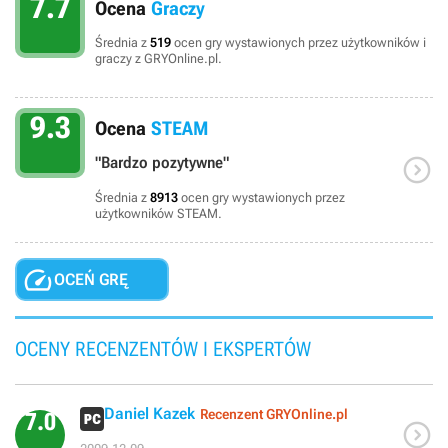
7.7
Ocena
Graczy
Średnia z
519
ocen gry wystawionych przez użytkowników i
graczy z GRYOnline.pl.
9.3
Ocena
STEAM

"Bardzo pozytywne"
Średnia z
8913
ocen gry wystawionych przez
użytkowników STEAM.

OCEŃ GRĘ
OCENY RECENZENTÓW I EKSPERTÓW
Daniel Kazek
Recenzent GRYOnline.pl
7.0
