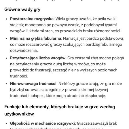
Główne wady gry
Powtarzalna rozgrywka
: Wielu graczy uważa, że pętla walki
staje się monotonna po pewnym czasie, z podobnymi typami
wrogów i układami aren, co prowadzi do braku różnorodności.
Minimalna głębia fabularna
: Narracja jest bardzo podstawowa,
co może rozczarować graczy szukających bardziej fabularnego
doświadczenia.
Przytłaczająca liczba wrogów
: Gra czasami zbyt mocno polega
na przytłaczaniu gracza dużą liczbą wrogów, co może
prowadzić do frustracji, szczególnie na wyższych poziomach
trudności.
Nierównowaga trudności
: Niektórzy gracze czują, że gra może
być zbyt surowa, szczególnie z powodu stromej krzywej
trudności i pułapek, które mogą utrudniać eksplorację.
Funkcje lub elementy, których brakuje w grze według
użytkowników
Głębokość w mechanice rozgrywki
: Gracze zauważyli brak