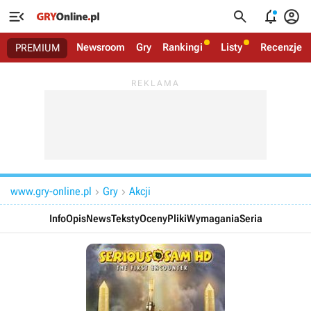




Newsroom
Gry
Rankingi
Listy
Recenzje
PREMIUM
www.gry-online.pl
Gry
Akcji


Info
Opis
News
Teksty
Oceny
Pliki
Wymagania
Seria