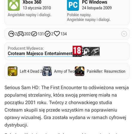
Xbox 360
PC Windows
13 stycznia 2010
24 listopada 2009
Angielskie napisy i dialogi.
Polskie napisy.
Angielskie napisy i dialogi.






2
202
131
2
134
Producent:
Wydawca:
Croteam
Majesco Entertainment
Left 4 Dead 2
Army of Two
Painkiller: Resurrection
Serious Sam HD: The First Encounter
to odświeżona wersja
popularnej strzelaniny, która swoją premierę miała na
początku 2001 roku. Twórcy z chorwackiego studia
Croteam skupili się przede wszystkim na poprawieniu
oprawy wizualnej. Gra została wydana w ramach cyfrowej
dystrybucji.