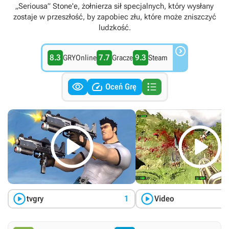
„Seriousa” Stone'e, żołnierza sił specjalnych, który wysłany
zostaje w przeszłość, by zapobiec złu, które może zniszczyć
ludzkość.

8.3
7.7
9.3
GRYOnline
Gracze
Steam



Oceń Grę




tvgry
1
Video