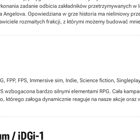
ykonania zadanie odbicia zakładników przetrzymywanych w l
la Angelova. Opowiedziana w grze historia ma nieliniowy prz
awiciele rozmaitych frakcji, z którymi możemy budować mniej
amy nawet możliwość odwrócenia się od tytułowej organizacji
 parze zróżnicowana rozgrywka – konflikty można rozwiązywa
z filarów zabawy jest eksploracja usprawniona przez spec
ychać pod wodą i spadać z dużych wysokości, nie odnosząc
nny natomiast usatysfakcjonować możliwości maskowania o
zmowy z postaciami neutralnymi, które mogą stanowić źródło
, że osoby, które ukończyły poprzednią część serii, mogą 
 FPP, FPS, Immersive sim, Indie, Science fiction, Singlepla
ki – na pozostałych czeka natomiast skrót wydarzeń przeds
PS wzbogacona bardzo silnymi elementami RPG. Cała kampani
o, którego załoga dynamicznie reaguje na nasze akcje oraz
um / iDGi-1