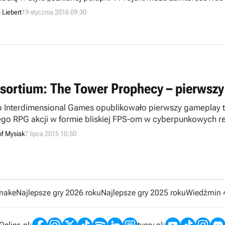
zy udowodnili pierwszym Consortium, przypominającym interak
Liebert
19 stycznia 2016 09:30
nalne rzeczy.
sortium: The Tower Prophecy – pierwszy 
o Interdimensional Games opublikowało pierwszy gameplay tr
go RPG akcji w formie bliskiej FPS-om w cyberpunkowych rea
tej produkcji, np. dowiedzieliśmy się, że twórcy przesiadli s
of Mysiak
7 lipca 2015 10:50
emake
Najlepsze gry 2026 roku
Najlepsze gry 2025 roku
Wiedźmin 
nline.pl:
tvgry.pl: