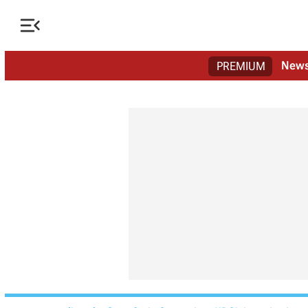

New
PREMIUM