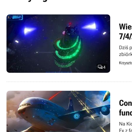
Wie
7/4
Dziś 
zbiór
Krzyszt

4
Con
fun
Na Ki
Ex z 