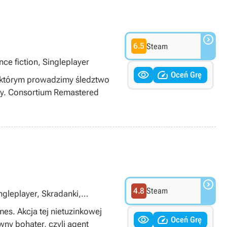

6.5
Steam
e fiction, Singleplayer


Oceń Grę
 którym prowadzimy śledztwo
any. Consortium Remastered

4.8
Steam
ngleplayer, Skradanki,
es. Akcja tej nietuzinkowej


Oceń Grę
ny bohater, czyli agent