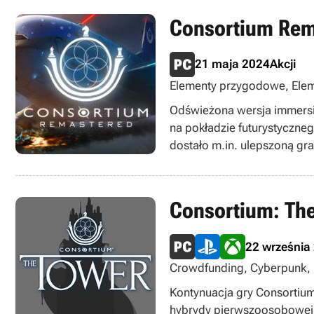
Consortium Rem
21 maja 2024
Akcji
Elementy przygodowe, Eleme
Odświeżona wersja immersi
na pokładzie futurystyczneg
dostało m.in. ulepszoną gr
Consortium: Th
22 września
Crowdfunding, Cyberpunk, FP
Strzelanki
Kontynuacja gry Consortium
hybrydy pierwszoosobowej s