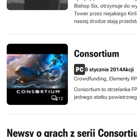
Bishop Six, otrzymuje do w
Tower przez niejakiego Kiri
naszej drodze stają przedst
relacje; w toku przygody m
Z nieliniową fabułą idzie w
drodze dyplomacji. Jednym 
Consortium
bohatera potrafiącego odd
Miłośników skradania powi
Dopełnieniem całości są ro
8 stycznia 2014
Akcji
wskazówek. Warto odnotować
Crowdfunding, Elementy RPG,
zapisanych stanów rozgryw
Consortium to strzelanka F
Consortium.
jednego statku powietrzneg

12
Newsy o grach z serii Consorti