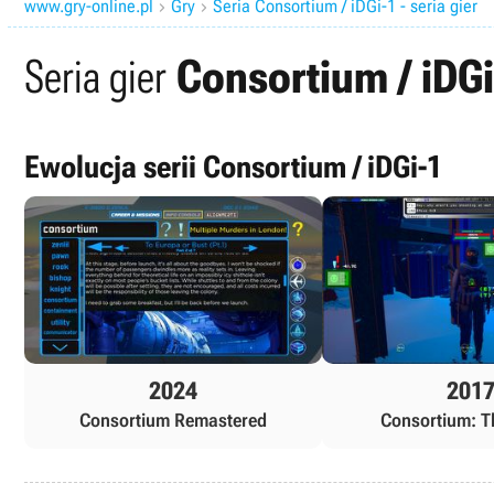
www.gry-online.pl
Gry
Seria Consortium / iDGi-1 - seria gier


Seria gier
Consortium / iDGi
Ewolucja serii Consortium / iDGi-1
2024
201
Consortium Remastered
Consortium: T