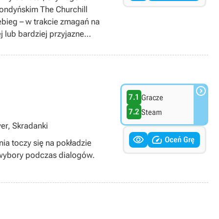
ondyńskim The Churchill
ebieg – w trakcie zmagań na
 lub bardziej przyjazne
 zatrudniającej protagonistę.
ć zarówno siłowo, jak i na
jalne zdolności prowadzonego
 przy tym żadnych obrażeń.

ptycznego i dźwiękowego.
7.1
Gracze
 cennych informacji i
7.2
Steam
skorzystać z importu
yer, Skradanki
tawionych w pierwszym


Oceń Grę
a toczy się na pokładzie
 wybory podczas dialogów.