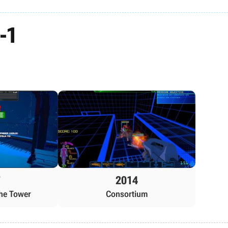
-1
7
2014
he Tower
Consortium