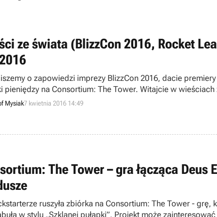
ści ze świata (BlizzCon 2016, Rocket Le
/2016
piszemy o zapowiedzi imprezy BlizzCon 2016, dacie premiery
ki pieniędzy na Consortium: The Tower. Witajcie w wieściach 
of Mysiak
7 kwietnia 2016 14:49
sortium: The Tower – gra łącząca Deus E
dusze
ckstarterze ruszyła zbiórka na Consortium: The Tower - grę, 
fabułą w stylu „Szklanej pułapki”. Projekt może zainteresować