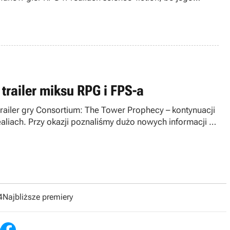
tywny odcinek serialu Star Trek, że potrafią robić
trailer miksu RPG i FPS-a
ailer gry Consortium: The Tower Prophecy – kontynuacji
liach. Przy okazji poznaliśmy dużo nowych informacji na
ię na technologię Unreal Engine 4.
4
Najbliższe premiery