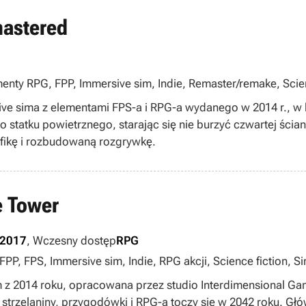
astered
nty RPG, FPP, Immersive sim, Indie, Remaster/remake, Scienc
ve sima z elementami FPS-a i RPG-a wydanego w 2014 r., w
o statku powietrznego, starając się nie burzyć czwartej ści
afikę i rozbudowaną rozgrywkę.
e Tower
 2017
, Wczesny dostęp
RPG
P, FPS, Immersive sim, Indie, RPG akcji, Science fiction, Si
 z 2014 roku, opracowana przez studio Interdimensional Gam
trzelaniny, przygodówki i RPG-a toczy się w 2042 roku. Głów