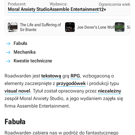
Producent:
Wydawca:
Ograniczenia wiekow
Moral Anxiety Studio
Assemble Entertainment
12+
The Life and Suffering of
Joe Dever's Lone Wolf
Sorc
Sir Brante
Fabuła
Mechanika
Kwestie techniczne
Roadwarden
jest
tekstową
grą
RPG
, wzbogaconą o
elementy zaczerpnięte z
przygodówek
i produkcji typu
visual novel
. Tytuł został opracowany przez
niezależny
zespół Moral Anxiety Studio, a jego wydaniem zajęła się
firma Assemble Entertainment.
Fabuła
Roadwarden
zabiera nas w podróż do fantastycznego