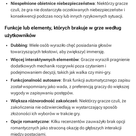
Niespełnione obietnice niebezpieczeństwa
: Niektórzy gracze
czuli, że gra nie dostarczyła oczekiwanych niebezpieczeństw i
konsekwencji podczas nocy lub innych ryzykownych sytuacji.
Funkcje lub elementy, których brakuje w grze według
użytkowników
Dubbing
: Wiele osób wyraziło chęć posiadania głosów
towarzyszących tekstowi, aby zwiększyć immersję.
Więcej interaktywnych elementów
: Gracze wyrazili pragnienie
dodatkowych mechanik rozgrywki poza czytaniem i
podejmowaniem decyzji, takich jak walka czy mini-gry.
Funkcjonalność autosave
: Brak funkcji automatycznego zapisu
został wspomniany jako wada, z preferencją graczy do większej
wygody w zapisywaniu postępów.
Większa różnorodność zakończeń
: Niektórzy gracze czuli, że
zakończenia nie odzwierciedlają w wystarczający sposób
złożoności ich wyborów w trakcie gry.
Opcje romantyczne
: Kilku recenzentów zauważyło brak opcji
romantycznych jako straconą okazję do głębszych interakcji
między postaciami.