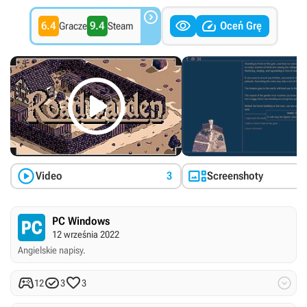



6.4
9.4
Oceń Grę
Gracze
Steam



Video
3
Screenshoty
PC Windows
12 września 2022
Angielskie napisy.




12
3
3