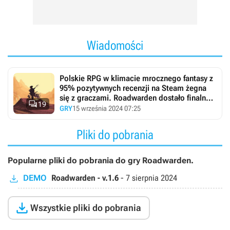
Wiadomości
Polskie RPG w klimacie mrocznego fantasy z
95% pozytywnych recenzji na Steam żegna
się z graczami. Roadwarden dostało finalną

19
aktualizację
GRY
15 września 2024 07:25
Pliki do pobrania
Popularne pliki do pobrania do gry Roadwarden.
DEMO
Roadwarden - v.1.6
-
7 sierpnia 2024

Wszystkie pliki do pobrania