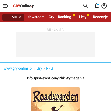




Newsroom
Gry
Rankingi
Listy
Recenzje
PREMIUM
www.gry-online.pl
Gry
RPG


Info
Opis
News
Oceny
Pliki
Wymagania