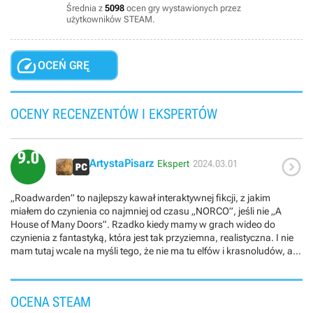
Średnia z
5098
ocen gry wystawionych przez
użytkowników STEAM.

OCEŃ GRĘ
OCENY RECENZENTÓW I EKSPERTÓW
9.0

ArtystaPisarz
Ekspert
2024.03.01
„Roadwarden” to najlepszy kawał interaktywnej fikcji, z jakim
miałem do czynienia co najmniej od czasu „NORCO”, jeśli nie „A
House of Many Doors”. Rzadko kiedy mamy w grach wideo do
czynienia z fantastyką, która jest tak przyziemna, realistyczna. I nie
mam tutaj wcale na myśli tego, że nie ma tu elfów i krasnoludów, a
magia jest bardzo ograniczona i rzadko się pojawia. Nie, chodzi mi
raczej o to, że gramy tu kimś, kto jest tylko człowiekiem – owszem,
stróżem dróg potrafiącym władać bronią lepiej niż przeciętny
OCENA STEAM
wieśniak, ale dalej tylko zwykłą, kruchą istotą, która w walce nawet