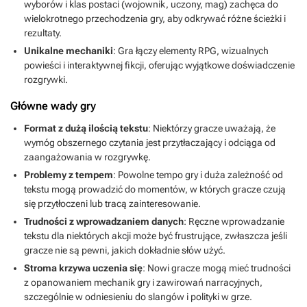
wyborów i klas postaci (wojownik, uczony, mag) zachęca do
ma sens na tak wielu różnych poziomach. To chyba pierwszy znany
wielokrotnego przechodzenia gry, aby odkrywać różne ścieżki i
mi przykład interaktywnej fikcji, która nie korzysta w ogóle w
rezultaty.
jakikolwiek sposób z portretów postaci (gracza i niezależnych), a
mimo to maluje osobistości tak barwne i żywe, że sami widzimy je
Unikalne mechaniki
: Gra łączy elementy RPG, wizualnych
oczami naszej wyobraźni w najmniejszych szczegółach. Motywacje
powieści i interaktywnej fikcji, oferując wyjątkowe doświadczenie
wszystkich z głównej obsady są sensowne a ich nieufność i
rozgrywki.
nieszczerość wobec nas tylko przydaje im prawdziwości.Wziąwszy
to wszystko pod uwagę, nie kryję, że gdy w czterdziestym, ostatnim
Główne wady gry
dniu mojej podróży opuszczałem Półwysep ukończywszy wszystkie
możliwe zadania z mojego dziennika, czułem się, jakbym dokonał
Format z dużą ilością tekstu
: Niektórzy gracze uważają, że
niemożliwego (nawet jeśli obiektywnie rzecz ujmując nie jest to jakiś
wymóg obszernego czytania jest przytłaczający i odciąga od
straszliwy wyczyn). Przeżyłem spotkanie z bandytami, oczyściłem
zaangażowania w rozgrywkę.
tunel nieopodal Gale Rocks, kilkukrotnie przejechałem drogą przez
Problemy z tempem
: Powolne tempo gry i duża zależność od
serce lasu, zaradziłem pladze i nekromancji, wreszcie –
tekstu mogą prowadzić do momentów, w których gracze czują
dowiedziałem się, co się stało z moim poprzednikiem. I wszystkie te
się przytłoczeni lub tracą zainteresowanie.
czyny, być może nie heroiczne, ale co najmniej wymagające wielkiej
odwagi, zapadną mi zapewne w pamięć znacznie dłużej niż
Trudności z wprowadzaniem danych
: Ręczne wprowadzanie
dowolne zadanie z pośledniejszych RPGów.
tekstu dla niektórych akcji może być frustrujące, zwłaszcza jeśli
gracze nie są pewni, jakich dokładnie słów użyć.
Stroma krzywa uczenia się
: Nowi gracze mogą mieć trudności
z opanowaniem mechanik gry i zawirowań narracyjnych,
szczególnie w odniesieniu do slangów i polityki w grze.