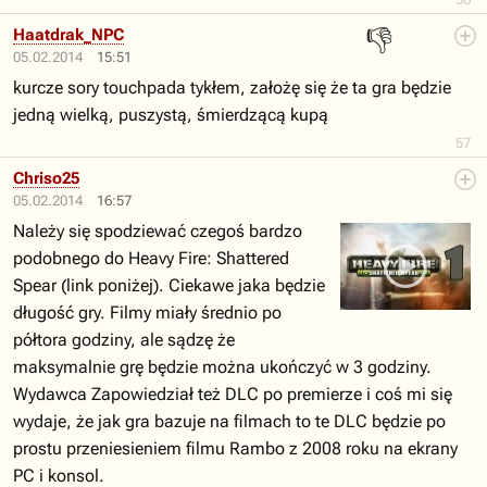
👎
Haatdrak_NPC
05.02.2014
15:51
kurcze sory touchpada tykłem, założę się że ta gra będzie
jedną wielką, puszystą, śmierdzącą kupą
57
Chriso25
05.02.2014
16:57
Należy się spodziewać czegoś bardzo
podobnego do Heavy Fire: Shattered
Spear (link poniżej). Ciekawe jaka będzie
długość gry. Filmy miały średnio po
półtora godziny, ale sądzę że
maksymalnie grę będzie można ukończyć w 3 godziny.
Wydawca Zapowiedział też DLC po premierze i coś mi się
wydaje, że jak gra bazuje na filmach to te DLC będzie po
prostu przeniesieniem filmu Rambo z 2008 roku na ekrany
PC i konsol.