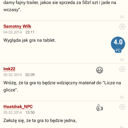
damy fajny trailer, jakos sie sprzeda za 50zl szt i jade na
wczasy".
53
Samotny Wilk
04.02.2014
23:11
Wygląda jak gra na tablet.
4.0
PC
54
😃
Irek22
05.02.2014
02:09
Wróżę, że ta gra to będzie wdzięczny materiał do "Licze na
glicze".
55
👍
Haatdrak_NPC
05.02.2014
15:50
Założę się, że ta gra to będzie jedna,
56