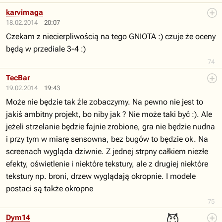
karvimaga
18.02.2014
20:07
Czekam z niecierpliwością na tego GNIOTA :) czuje że oceny
będą w przediale 3-4 :)
74
TecBar
19.02.2014
19:43
Może nie będzie tak źle zobaczymy. Na pewno nie jest to
jakiś ambitny projekt, bo niby jak ? Nie może taki być :). Ale
jeżeli strzelanie będzie fajnie zrobione, gra nie będzie nudna
i przy tym w miarę sensowna, bez bugów to będzie ok. Na
screenach wygląda dziwnie. Z jednej strpny całkiem niezłe
efekty, oświetlenie i niektóre tekstury, ale z drugiej niektóre
tekstury np. broni, drzew wyglądają okropnie. I modele
postaci są także okropne
75
😈
Dym14