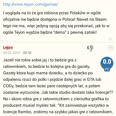
http://www.teyon.com/games/
I wygląda na to że gra robiona przez Polaków w ogóle
oficjalnie nie będzie dostępna w Polsce! Nawet na Steam
tego nie ma, więc jedyną opcją aby się przekonać, jak to w
ogóle Teyon wyjdzie będzie ''demo'' z pewnej zatoki!
52
👎
Lejzo
03.02.2014
00:36
Jezeli nie robia sobie jaj i to bedzie gra z
0.0
celownikiem, to bedzie to kolejna gra do gazety.
PC
Gazety ktora kupi mama dziecku, a to dziecko po
odpaleniu rzuci do polki i pojdzie dalej grac w GTA lub
CODy, bedzie tam lezec pare nastepnych lat, a potem
zostanie wyrzucone. Jak takie studio dostalo taka licencje??
No i skoro robia gre z celowniczkiem z cieniutka grafika to
producent musial myslec tak: "Kit zainwestuje wszystko w
licencje Rambo, zrobimy na szybko jakas gre z celownikiem,