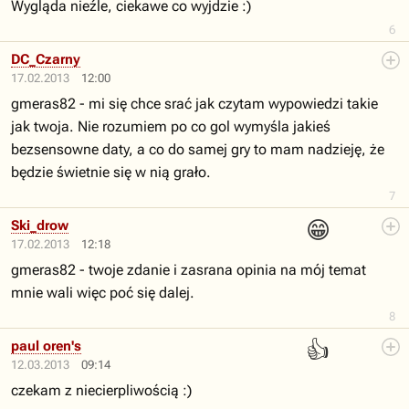
Wygląda nieźle, ciekawe co wyjdzie :)
6
DC_Czarny
17.02.2013
12:00
gmeras82 - mi się chce srać jak czytam wypowiedzi takie
jak twoja. Nie rozumiem po co gol wymyśla jakieś
bezsensowne daty, a co do samej gry to mam nadzieję, że
będzie świetnie się w nią grało.
7
😁
Ski_drow
17.02.2013
12:18
gmeras82 - twoje zdanie i zasrana opinia na mój temat
mnie wali więc poć się dalej.
8
👍
paul oren's
12.03.2013
09:14
czekam z niecierpliwością :)