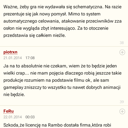
Ważne, żeby gra nie wydawała się schematyczna. Na razie
prezentuje się jak nowy pomysł. Mimo to system
automatycznego celowania, atakowanie przeciwników zza
osłon nie wygląda zbyt interesująco. Za to otoczenie
przedstawia się całkiem nieźle.
38
piotrxn
21.01.2014
17:08
Ja na to absolutnie nie czekam, wiem że to będzie jeden
wielki crap... nie mam pojęcia dlaczego robią jeszcze takie
produkcje rozumiem na podstawie filmu ok, ale sam
gameplay zniszczy to wszystko tu nawet dobrych animacji
nie będzie.
39
FeRu
22.01.2014
00:03
Szkoda,że licencję na Rambo dostała firma,która robi