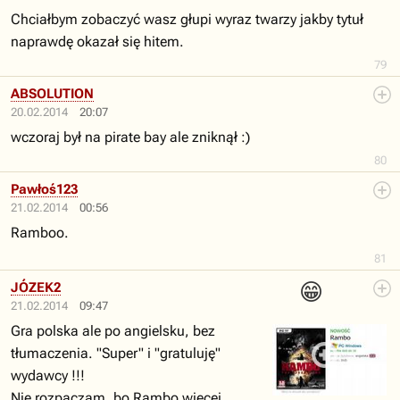
Chciałbym zobaczyć wasz głupi wyraz twarzy jakby tytuł
naprawdę okazał się hitem.
79
ABSOLUTION
20.02.2014
20:07
wczoraj był na pirate bay ale zniknął :)
80
Pawłoś123
21.02.2014
00:56
Ramboo.
81
😁
JÓZEK2
21.02.2014
09:47
Gra polska ale po angielsku, bez
tłumaczenia. "Super" i "gratuluję"
wydawcy !!!
Nie rozpaczam, bo Rambo więcej