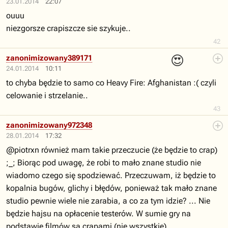
23.01.2014
22:07
ouuu
niezgorsze crapiszcze sie szykuje..
42
😍
zanonimizowany389171
24.01.2014
10:11
to chyba będzie to samo co Heavy Fire: Afghanistan :( czyli
celowanie i strzelanie..
43
zanonimizowany972348
28.01.2014
17:32
@piotrxn również mam takie przeczucie (że będzie to crap)
;_; Biorąc pod uwagę, że robi to mało znane studio nie
wiadomo czego się spodziewać. Przeczuwam, iż będzie to
kopalnia bugów, glichy i błędów, ponieważ tak mało znane
studio pewnie wiele nie zarabia, a co za tym idzie? ... Nie
będzie hajsu na opłacenie testerów. W sumie gry na
podstawie filmów są crapami (nie wszystkie)