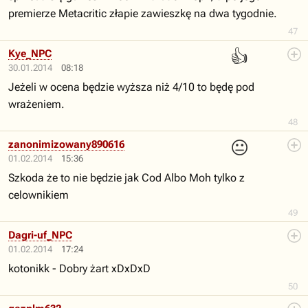
premierze Metacritic złapie zawieszkę na dwa tygodnie.
47
👍
Kye_NPC
30.01.2014
08:18
Jeżeli w ocena będzie wyższa niż 4/10 to będę pod
wrażeniem.
48
😐
zanonimizowany890616
01.02.2014
15:36
Szkoda że to nie będzie jak Cod Albo Moh tylko z
celownikiem
49
Dagri-uf_NPC
01.02.2014
17:24
kotonikk - Dobry żart xDxDxD
50