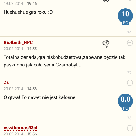
19.02.2014
19:46
Huehuehue gra roku :D
10
PC
76
👎
Riotbeth_NPC
20.02.2014
14:55
Totalna żenada,gra niskobudżetowa,zapewne będzie tak
paskudna jak cała seria Czarnobyl...
77
ZŁ
20.02.2014
14:58
O qtwa! To nawet nie jest żałosne.
0.0
PC
78
cswthomas93pl
20.02.2014
15:56