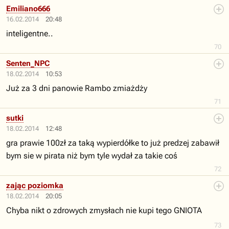
Emiliano666
16.02.2014
20:48
inteligentne..
70
Senten_NPC
18.02.2014
10:53
Już za 3 dni panowie Rambo zmiażdży
71
sutki
18.02.2014
12:48
gra prawie 100zł za taką wypierdółke to już predzej zabawił
bym sie w pirata niż bym tyle wydał za takie coś
72
zając poziomka
18.02.2014
20:05
Chyba nikt o zdrowych zmysłach nie kupi tego GNIOTA
73