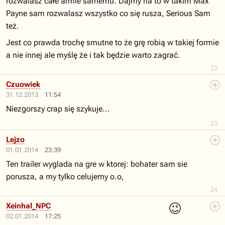
rozwalasz całe armie samemu. Dajmy na to w takim Max
Payne sam rozwalasz wszystko co się rusza, Serious Sam
też.
Jest co prawda trochę smutne to że grę robią w takiej formie
a nie innej ale myślę że i tak będzie warto zagrać.
22
Czuowiek
31.12.2013
11:54
Niezgorszy crap się szykuje...
23
Lejzo
01.01.2014
23:39
Ten trailer wyglada na gre w ktorej: bohater sam sie
porusza, a my tylko celujemy o.o,
24
😉
Xeinhal_NPC
02.01.2014
17:25