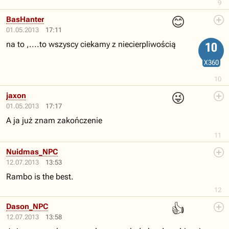
9
😊
BasHanter
01.05.2013
17:11
na to ,....to wszyscy ciekamy z niecierpliwością
10
X360
10
😜
jaxon
01.05.2013
17:17
A ja już znam zakończenie
11
Nuidmas_NPC
12.07.2013
13:53
Rambo is the best.
12
👍
Dason_NPC
12.07.2013
13:58