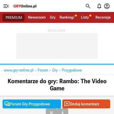




Newsroom
Gry
Rankingi
Listy
Recenzje
PREMIUM
www.gry-online.pl
Forum
Gry
Przygodowe



Komentarze do gry: Rambo: The Video
Game


Forum Gry Przygodowe
Dodaj komentarz

