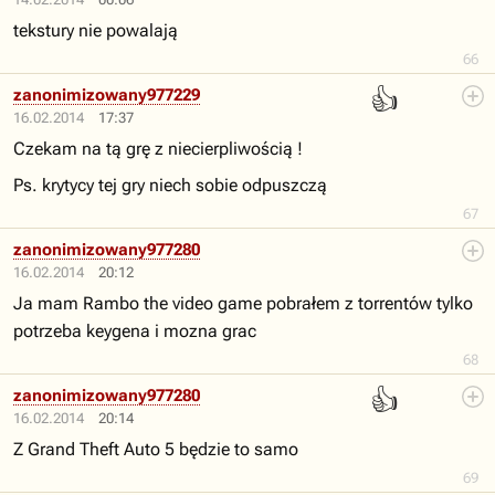
tekstury nie powalają
66
👍
zanonimizowany977229
16.02.2014
17:37
Czekam na tą grę z niecierpliwością !
Ps. krytycy tej gry niech sobie odpuszczą
67
zanonimizowany977280
16.02.2014
20:12
Ja mam Rambo the video game pobrałem z torrentów tylko
potrzeba keygena i mozna grac
68
👍
zanonimizowany977280
16.02.2014
20:14
Z Grand Theft Auto 5 będzie to samo
69