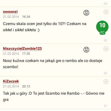
84
😡
swoonzi
21.02.2014
16:34
Czemu skala ocen jest tylko do 10?! Czekam na
10
sikłel i sikłel sikłela :)
PC
85
😡
NiszczycielZombie123
21.02.2014
17:35
Nosz kuźwa czekam na jakąś gre o rambo ale co dostaje
szambo!
86
KiZaczek
21.02.2014
20:13
Tak jak u góry :D To jest Szambo nie Rambo -.- Gówno nie
gra
87