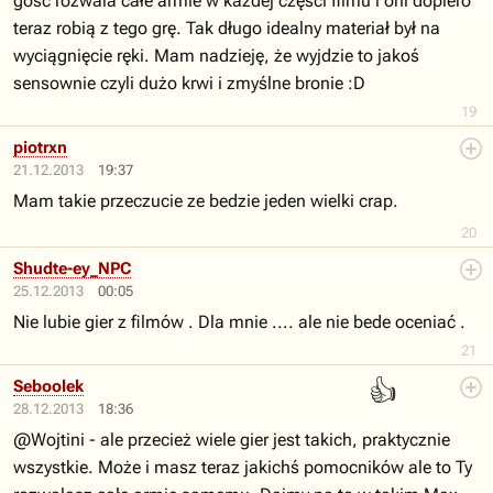
gość rozwala całe armie w każdej części filmu i oni dopiero
teraz robią z tego grę. Tak długo idealny materiał był na
wyciągnięcie ręki. Mam nadzieję, że wyjdzie to jakoś
sensownie czyli dużo krwi i zmyślne bronie :D
19
piotrxn
21.12.2013
19:37
Mam takie przeczucie ze bedzie jeden wielki crap.
20
Shudte-ey_NPC
25.12.2013
00:05
Nie lubie gier z filmów . Dla mnie .... ale nie bede oceniać .
21
👍
Seboolek
28.12.2013
18:36
@Wojtini - ale przecież wiele gier jest takich, praktycznie
wszystkie. Może i masz teraz jakichś pomocników ale to Ty