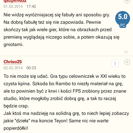
qazplm632
01.02.2014
17:42
Nie widzę wyróżniajacej się fabuły ani sposobu gry.
5.0
Na dobrą fabułę też się nie zapowiada. Pewnie
PC
skończy tak jak wiele gier, które na obrazkach przed
premierą wyglądają niczego sobie, a potem okazują się
gniotami.
51
Chriso25
1
02.02.2014
00:23
To nie może się udać. Gra typu celowniczek w XXI wieku to
czysta kpina. Szkoda bo Rambo to niezły materiał na grę,
ale to powinien być z krwi i kości FPS zrobiony przez znane
studio, które mogłoby zrobić dobrą grę, a tak to raczej
będzie crap.
Jak ktoś ma nadzieję na solidną grę, to niech lepiej zobaczy
jakie ''dzieła'' ma koncie Teyon! Same nic nie warte
popierdółki!