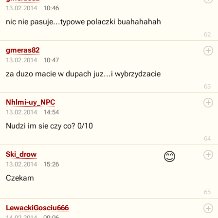
13.02.2014
10:46
nic nie pasuje...typowe polaczki buahahahah
62
gmeras82
13.02.2014
10:47
za duzo macie w dupach juz...i wybrzydzacie
63
Nhlmi-uy_NPC
13.02.2014
14:54
Nudzi im sie czy co? 0/10
64
😊
Ski_drow
13.02.2014
15:26
Czekam
65
LewackiGosciu666
14.02.2014
00:06