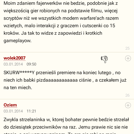
Moim zdaniem fajerwerków nie bedzie, podobnie jak z
większością gier robionych na podstawie filmu, więcej
scryptów niż we wszystkich modern warfare'ach razem
wzietych, malo interakcji z graczem i cutscenki co 15
kroków. Ja tak to widze z zapowiedzi i krotkich
gameplayow.
25
👎
wolek2007
03.01.2014
09:50
SKURW*****Y przenieśli premiere na koniec lutego , no
niech ich babki pizdaaaaaaaaaaaa ciśnie , a czekałem już
na ten miech.
26
Oziem
03.01.2014
11:21
Zwykla strzelaninka w, ktorej bohater pewnie bedzie strzelał
do dziesiątek przeciwników na raz. Jemu prawie nic sie nie