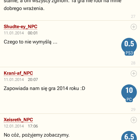
stanie, a oni wszyscy zginom. Ta gra nie robi na mnie
dobrego wrażenia.
27
Shudte-ey_NPC
11.01.2014
00:01
Czego to nie wymyślą ...
0.5
PS3
28
Krani-af_NPC
11.01.2014
20:07
Zapowiada nam się gra 2014 roku :D
10
PC
29
Xeisreth_NPC
12.01.2014
17:06
No cóż, pożyjemy zobaczymy.
6.5