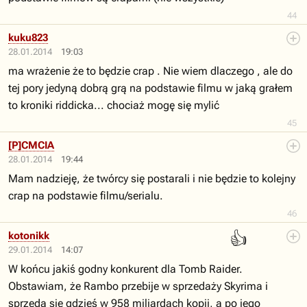
44
kuku823
28.01.2014
19:03
ma wrażenie że to będzie crap . Nie wiem dlaczego , ale do
tej pory jedyną dobrą grą na podstawie filmu w jaką grałem
to kroniki riddicka... chociaż mogę się mylić
45
[P]CMCIA
28.01.2014
19:44
Mam nadzieję, że twórcy się postarali i nie będzie to kolejny
crap na podstawie filmu/serialu.
46
👍
kotonikk
29.01.2014
14:07
W końcu jakiś godny konkurent dla Tomb Raider.
Obstawiam, że Rambo przebije w sprzedaży Skyrima i
sprzeda się gdzieś w 958 miliardach kopii, a po jego