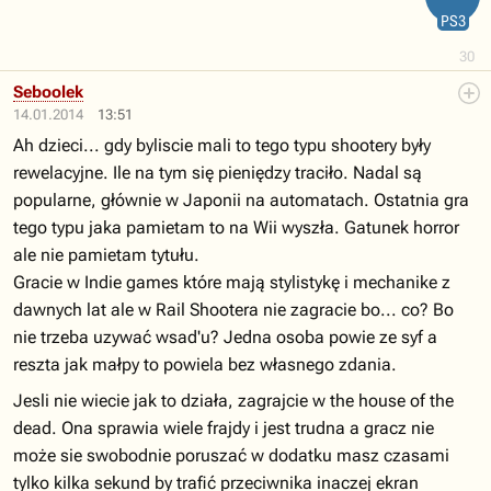
PS3
30
Seboolek
14.01.2014
13:51
Ah dzieci... gdy byliscie mali to tego typu shootery były
rewelacyjne. Ile na tym się pieniędzy traciło. Nadal są
popularne, głównie w Japonii na automatach. Ostatnia gra
tego typu jaka pamietam to na Wii wyszła. Gatunek horror
ale nie pamietam tytułu.
Gracie w Indie games które mają stylistykę i mechanike z
dawnych lat ale w Rail Shootera nie zagracie bo... co? Bo
nie trzeba uzywać wsad'u? Jedna osoba powie ze syf a
reszta jak małpy to powiela bez własnego zdania.
Jesli nie wiecie jak to działa, zagrajcie w the house of the
dead. Ona sprawia wiele frajdy i jest trudna a gracz nie
może sie swobodnie poruszać w dodatku masz czasami
tylko kilka sekund by trafić przeciwnika inaczej ekran