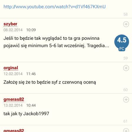
http://www.youtube.com/watch?v=d1Vf467KXmU
58
szyber
08.02.2014
10:09
Jeśli to będzie tak wyglądać to ta gra powinna
4.5
pojawić się minimum 5-6 lat wcześniej. Tragedia...
PC
59
orginal
12.02.2014
11:46
Założę się że to będzie syf z czerwoną oceną
60
gmeras82
13.02.2014
10:44
tak jak ty Jackob1997
61
gmeras82