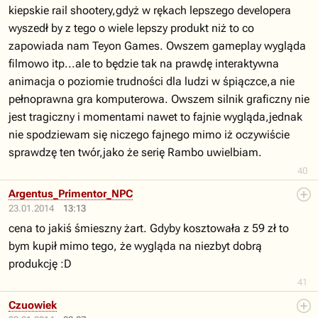
kiepskie rail shootery,gdyż w rękach lepszego developera
wyszedł by z tego o wiele lepszy produkt niż to co
zapowiada nam Teyon Games. Owszem gameplay wygląda
filmowo itp...ale to będzie tak na prawdę interaktywna
animacja o poziomie trudności dla ludzi w śpiączce,a nie
pełnoprawna gra komputerowa. Owszem silnik graficzny nie
jest tragiczny i momentami nawet to fajnie wygląda,jednak
nie spodziewam się niczego fajnego mimo iż oczywiście
sprawdzę ten twór,jako że serię Rambo uwielbiam.
40
Argentus_Primentor_NPC
23.01.2014
13:13
cena to jakiś śmieszny żart. Gdyby kosztowała z 59 zł to
bym kupił mimo tego, że wygląda na niezbyt dobrą
produkcję :D
41
Czuowiek