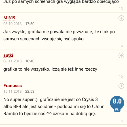
Już po samych screenach gra wygląda bardzo obiecująco
13
Miś19
08.10.2013
17:50
Jak zwykle, grafika nie powala ale przyznaje, że i tak po
samych screenach wydaje się być spoko
14
sutki
06.11.2013
10:40
grafika to nie wszystko,liczą sie też inne rzeczy
15
Franusss
15.11.2013
22:53
No super super :), graficznie nie jest co Crysis 3
8.0
albo BF4 ale jest solidnie - podoba mi się to ! John
PC
Rambo to będzie coś ^^ czekam na dobrą grę.
16