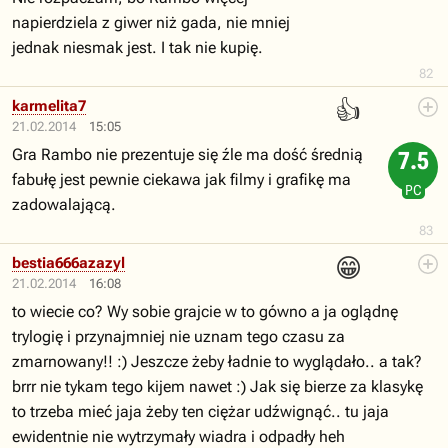
napierdziela z giwer niż gada, nie mniej
jednak niesmak jest. I tak nie kupię.
82
👍
karmelita7
21.02.2014
15:05
Gra Rambo nie prezentuje się źle ma dość średnią
7.5
fabułę jest pewnie ciekawa jak filmy i grafikę ma
PC
zadowalającą.
83
😁
bestia666azazyl
21.02.2014
16:08
to wiecie co? Wy sobie grajcie w to gówno a ja oglądnę
trylogię i przynajmniej nie uznam tego czasu za
zmarnowany!! :) Jeszcze żeby ładnie to wyglądało.. a tak?
brrr nie tykam tego kijem nawet :) Jak się bierze za klasykę
to trzeba mieć jaja żeby ten ciężar udźwignąć.. tu jaja
ewidentnie nie wytrzymały wiadra i odpadły heh