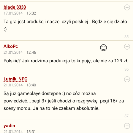
blade 3333
17.01.2014
15:32
Ta gra jest produkcji naszej czyli polskiej . Będzie się działo
:)
35
😊
AlkoPc
21.01.2014
12:46
Polskie? Jak rodzima produkcja to kupuję, ale nie za 129 zł.
36
Lutnik_NPC
21.01.2014
13:40
Są już gameplaye dostępne :) no cóż można
powiedzieć...pegi 3+ jeśli chodzi o rozgrywkę, pegi 16+ za
sceny mordu. Ja na to nie czekam absolutnie.
37
yadin
21.01.2014
15:31