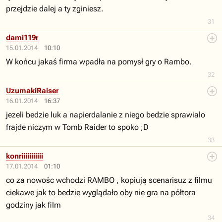
przejdzie dalej a ty zginiesz.
31
dami119r
15.01.2014
10:10
W końcu jakaś firma wpadła na pomysł gry o Rambo.
32
UzumakiRaiser
16.01.2014
16:37
jezeli bedzie luk a napierdalanie z niego bedzie sprawialo
frajde niczym w Tomb Raider to spoko ;D
33
konriiiiiiiiiii
17.01.2014
01:10
co za nowośc wchodzi RAMBO , kopiują scenarisuz z filmu
ciekawe jak to bedzie wyglądało oby nie gra na półtora
godziny jak film
34