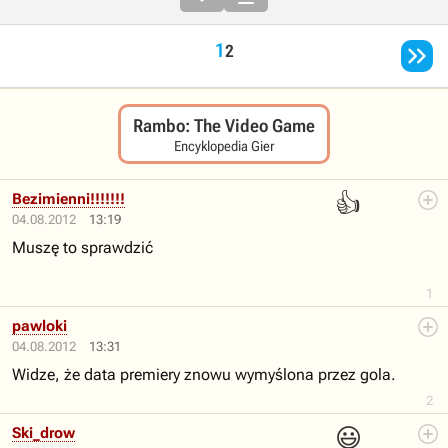

1
2
Rambo: The Video Game
Encyklopedia Gier
👍
Bezimienni!!!!!!!
04.08.2012
13:19
Muszę to sprawdzić
1
pawloki
04.08.2012
13:31
Widze, że data premiery znowu wymyślona przez gola.
2
😃
Ski_drow