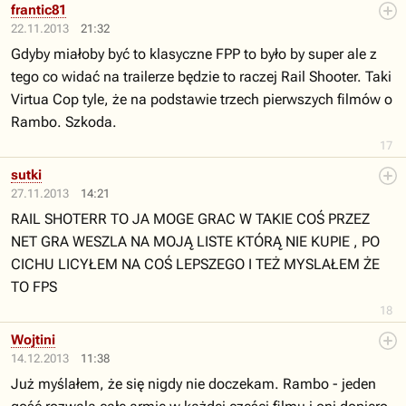
frantic81
22.11.2013
21:32
Gdyby miałoby być to klasyczne FPP to było by super ale z
tego co widać na trailerze będzie to raczej Rail Shooter. Taki
Virtua Cop tyle, że na podstawie trzech pierwszych filmów o
Rambo. Szkoda.
17
sutki
27.11.2013
14:21
RAIL SHOTERR TO JA MOGE GRAC W TAKIE COŚ PRZEZ
NET GRA WESZLA NA MOJĄ LISTE KTÓRĄ NIE KUPIE , PO
CICHU LICYŁEM NA COŚ LEPSZEGO I TEŻ MYSLAŁEM ŻE
TO FPS
18
Wojtini
14.12.2013
11:38
Już myślałem, że się nigdy nie doczekam. Rambo - jeden