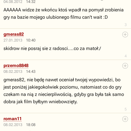
04.08.2012
14:32
AAAAAA widze że wkońcu ktoś wpadł na pomysł zrobienia
gry na bazie mojego ulubionego filmu can't wait :D
3
gmeras82
27.01.2013
10:40
skidrow nie posraj sie z radosci....co za matoł:/
4
przemo8848
08.02.2013
14:43
gmeras82, nie będę nawet oceniał twojej wypowiedzi, bo
jest poniżej jakiegokolwiek poziomu, natomiast co do gry
czekam na nią z niecierpliwością, gdyby gra była tak samo
dobra jak film byłbym wniebowzięty.
5
roman11
08.02.2013
18:08