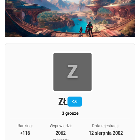
Z
ZŁ

3 grosze
Ranking:
Wypowiedzi:
Data rejestracji:
+116
2062
12 sierpnia 2002
(0,24/dzień)