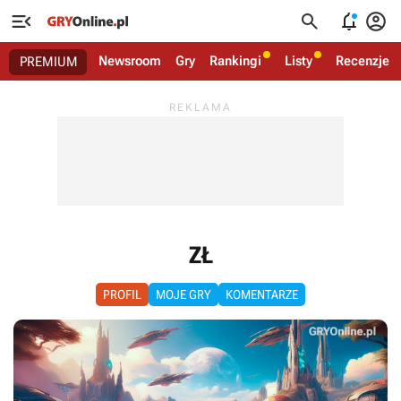




Newsroom
Gry
Rankingi
Listy
Recenzje
PREMIUM
ZŁ
PROFIL
MOJE GRY
KOMENTARZE