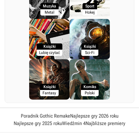
Muzyka
Sport
Metal
Hokej
Książki
Książki
Lubię czytać
Sci-Fi
Książki
Komiks
Fantasy
Polski
Poradnik Gothic Remake
Najlepsze gry 2026 roku
Najlepsze gry 2025 roku
Wiedźmin 4
Najbliższe premiery