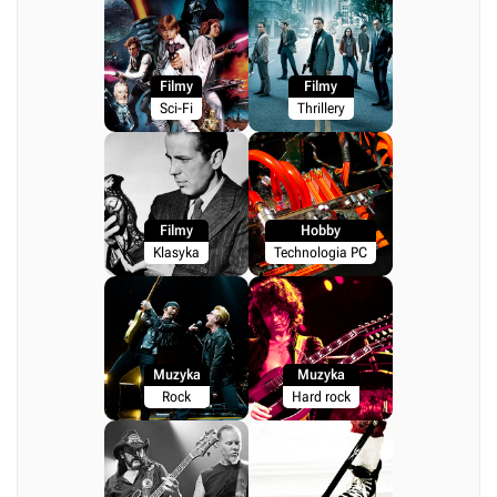
Filmy
Filmy
Sci-Fi
Thrillery
Filmy
Hobby
Klasyka
Technologia PC
Muzyka
Muzyka
Rock
Hard rock