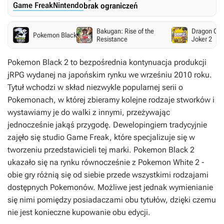
Game Freak
Nintendo
brak ograniczeń
Bakugan: Rise of the
Dragon Que
Pokemon Black
Resistance
Joker 2
Pokemon Black 2
to bezpośrednia kontynuacja produkcji
jRPG wydanej na japońskim rynku we wrześniu 2010 roku.
Tytuł wchodzi w skład niezwykle popularnej serii o
Pokemonach, w której zbieramy kolejne rodzaje stworków i
wystawiamy je do walki z innymi, przeżywając
jednocześnie jakąś przygodę. Dewelopingiem tradycyjnie
zajęło się studio Game Freak, które specjalizuje się w
tworzeniu przedstawicieli tej marki.
Pokemon Black 2
ukazało się na rynku równocześnie z
Pokemon White 2
-
obie gry różnią się od siebie przede wszystkimi rodzajami
dostępnych Pokemonów. Możliwe jest jednak wymienianie
się nimi pomiędzy posiadaczami obu tytułów, dzięki czemu
nie jest konieczne kupowanie obu edycji.