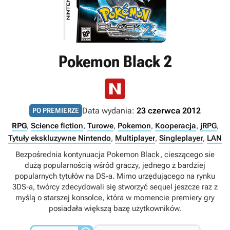
Pokemon Black 2
Data wydania:
23 czerwca 2012
PO PREMIERZE
RPG
,
Science fiction
,
Turowe
,
Pokemon
,
Kooperacja
,
jRPG
,
Tytuły ekskluzywne Nintendo
,
Multiplayer
,
Singleplayer
,
LAN
Bezpośrednia kontynuacja Pokemon Black, cieszącego sie
dużą popularnością wśród graczy, jednego z bardziej
popularnych tytułów na DS-a. Mimo urzędującego na rynku
3DS-a, twórcy zdecydowali się stworzyć sequel jeszcze raz z
myślą o starszej konsolce, która w momencie premiery gry
posiadała większą bazę użytkowników.