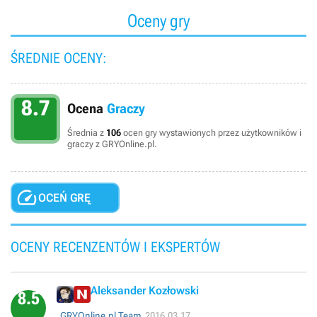
Oceny gry
ŚREDNIE OCENY:
8.7
Ocena
Graczy
Średnia z
106
ocen gry wystawionych przez użytkowników i
graczy z GRYOnline.pl.

OCEŃ GRĘ
OCENY RECENZENTÓW I EKSPERTÓW
Aleksander Kozłowski
8.5
GRYOnline.pl Team
2016.03.17