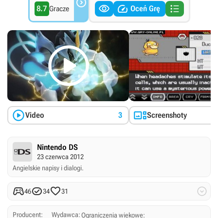




8.7
Oceń Grę
Gracze



Video
3
Screenshoty
Nintendo DS
23 czerwca 2012
Angielskie napisy i dialogi.




46
34
31
Producent:
Wydawca:
Ograniczenia wiekowe: