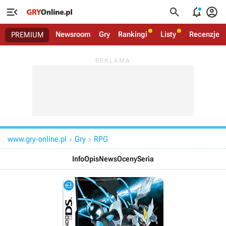




Newsroom
Gry
Rankingi
Listy
Recenzje
PREMIUM
www.gry-online.pl
Gry
RPG


Info
Opis
News
Oceny
Seria