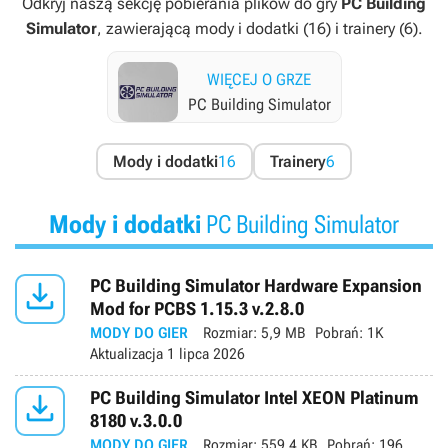
Odkryj naszą sekcję pobierania plików do gry
PC Building
Simulator
, zawierającą mody i dodatki (16) i trainery (6).
WIĘCEJ O GRZE
PC Building Simulator
Mody i dodatki
16
Trainery
6
Mody i dodatki
PC Building Simulator

PC Building Simulator Hardware Expansion
Mod for PCBS 1.15.3 v.2.8.0
MODY DO GIER
Rozmiar:
5,9 MB
Pobrań:
1K
Aktualizacja
1 lipca 2026

PC Building Simulator Intel XEON Platinum
8180 v.3.0.0
MODY DO GIER
Rozmiar:
559,4 KB
Pobrań:
196