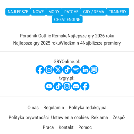
NAJLEPSZE
NOWE
MODY
PATCHE
GRY / DEMA
TRAINERY
CHEAT ENGINE
Poradnik Gothic Remake
Najlepsze gry 2026 roku
Najlepsze gry 2025 roku
Wiedźmin 4
Najbliższe premiery
GRYOnline.pl:
tvgry.pl:
O nas
Regulamin
Polityka redakcyjna
Polityka prywatności
Ustawienia cookies
Reklama
Zespół
Praca
Kontakt
Pomoc