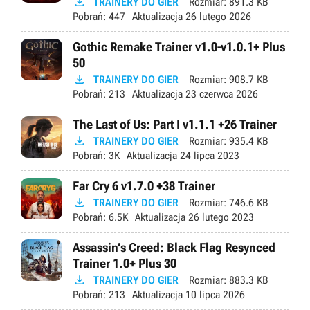

TRAINERY DO GIER
Rozmiar:
891.3 KB
Pobrań:
447
Aktualizacja
26 lutego 2026
Gothic Remake Trainer v1.0-v1.0.1+ Plus
50

TRAINERY DO GIER
Rozmiar:
908.7 KB
Pobrań:
213
Aktualizacja
23 czerwca 2026
The Last of Us: Part I v1.1.1 +26 Trainer

TRAINERY DO GIER
Rozmiar:
935.4 KB
Pobrań:
3K
Aktualizacja
24 lipca 2023
Far Cry 6 v1.7.0 +38 Trainer

TRAINERY DO GIER
Rozmiar:
746.6 KB
Pobrań:
6.5K
Aktualizacja
26 lutego 2023
Assassin’s Creed: Black Flag Resynced
Trainer 1.0+ Plus 30

TRAINERY DO GIER
Rozmiar:
883.3 KB
Pobrań:
213
Aktualizacja
10 lipca 2026