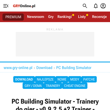




Newsroom
Gry
Rankingi
Listy
Recenzje
PREMIUM
www.gry-online.pl
Download
PC Building Simulator


DOWNLOAD
NAJLEPSZE
NOWE
MODY
PATCHE
GRY / DEMA
TRAINERY
CHEAT ENGINE
PC Building Simulator - Trainery
do gier - v0.9.2.5 +2 Trainer -