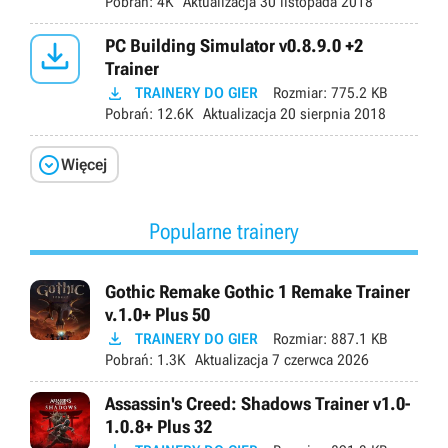
Pobrań:
4K
Aktualizacja
30 listopada 2018

PC Building Simulator v0.8.9.0 +2
Trainer

TRAINERY DO GIER
Rozmiar:
775.2 KB
Pobrań:
12.6K
Aktualizacja
20 sierpnia 2018

Więcej
Popularne trainery
Gothic Remake Gothic 1 Remake Trainer
v.1.0+ Plus 50

TRAINERY DO GIER
Rozmiar:
887.1 KB
Pobrań:
1.3K
Aktualizacja
7 czerwca 2026
Assassin's Creed: Shadows Trainer v1.0-
1.0.8+ Plus 32