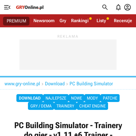




Newsroom
Gry
Rankingi
Listy
Recenzje
PREMIUM
www.gry-online.pl
Download
PC Building Simulator


DOWNLOAD
NAJLEPSZE
NOWE
MODY
PATCHE
GRY / DEMA
TRAINERY
CHEAT ENGINE
PC Building Simulator - Trainery
do gier - v1.11 +6 Trainer -