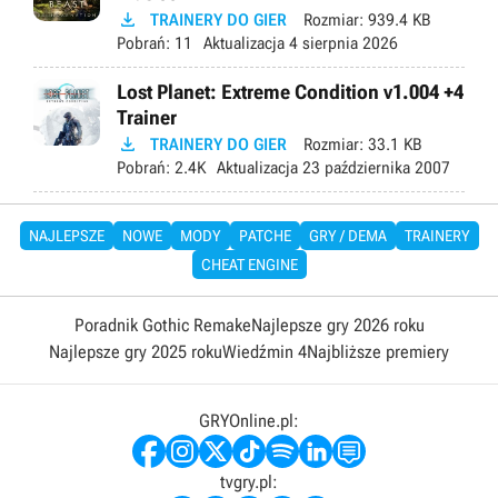

TRAINERY DO GIER
Rozmiar:
939.4 KB
Pobrań:
11
Aktualizacja
4 sierpnia 2026
Lost Planet: Extreme Condition v1.004 +4
Trainer

TRAINERY DO GIER
Rozmiar:
33.1 KB
Pobrań:
2.4K
Aktualizacja
23 października 2007
NAJLEPSZE
NOWE
MODY
PATCHE
GRY / DEMA
TRAINERY
CHEAT ENGINE
Poradnik Gothic Remake
Najlepsze gry 2026 roku
Najlepsze gry 2025 roku
Wiedźmin 4
Najbliższe premiery
GRYOnline.pl:
tvgry.pl: