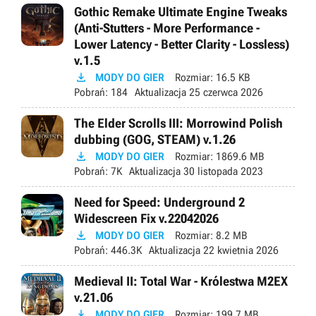
Gothic Remake Ultimate Engine Tweaks
(Anti-Stutters - More Performance -
Lower Latency - Better Clarity - Lossless)
v.1.5

MODY DO GIER
Rozmiar:
16.5 KB
Pobrań:
184
Aktualizacja
25 czerwca 2026
The Elder Scrolls III: Morrowind Polish
dubbing (GOG, STEAM) v.1.26

MODY DO GIER
Rozmiar:
1869.6 MB
Pobrań:
7K
Aktualizacja
30 listopada 2023
Need for Speed: Underground 2
Widescreen Fix v.22042026

MODY DO GIER
Rozmiar:
8.2 MB
Pobrań:
446.3K
Aktualizacja
22 kwietnia 2026
Medieval II: Total War - Królestwa M2EX
v.21.06

MODY DO GIER
Rozmiar:
199.7 MB