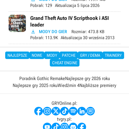
Pobrań:
129
Aktualizacja
5 lipca 2026
Grand Theft Auto IV Scripthook i ASI
leader

MODY DO GIER
Rozmiar:
473.8 KB
Pobrań:
113.9K
Aktualizacja
30 września 2013
NAJLEPSZE
NOWE
MODY
PATCHE
GRY / DEMA
TRAINERY
CHEAT ENGINE
Poradnik Gothic Remake
Najlepsze gry 2026 roku
Najlepsze gry 2025 roku
Wiedźmin 4
Najbliższe premiery
GRYOnline.pl:
tvgry.pl: