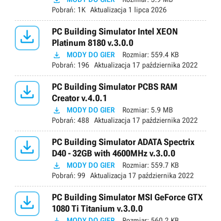
Pobrań:
1K
Aktualizacja
1 lipca 2026

PC Building Simulator Intel XEON
Platinum 8180 v.3.0.0

MODY DO GIER
Rozmiar:
559.4 KB
Pobrań:
196
Aktualizacja
17 października 2022

PC Building Simulator PCBS RAM
Creator v.4.0.1

MODY DO GIER
Rozmiar:
5.9 MB
Pobrań:
488
Aktualizacja
17 października 2022

PC Building Simulator ADATA Spectrix
D40 - 32GB with 4600MHz v.3.0.0

MODY DO GIER
Rozmiar:
559.7 KB
Pobrań:
99
Aktualizacja
17 października 2022

PC Building Simulator MSI GeForce GTX
1080 Ti Titanium v.3.0.0

MODY DO GIER
Rozmiar:
560.2 KB