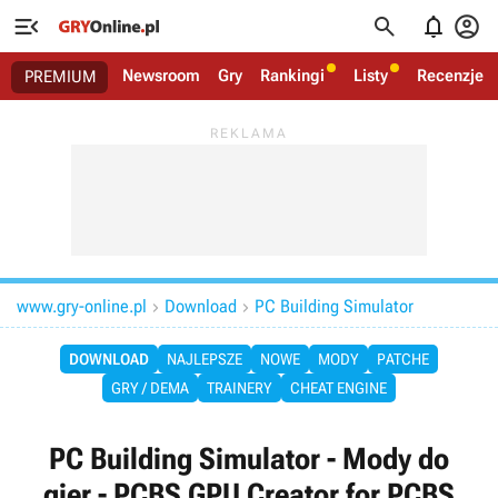




Newsroom
Gry
Rankingi
Listy
Recenzje
PREMIUM
www.gry-online.pl
Download
PC Building Simulator


DOWNLOAD
NAJLEPSZE
NOWE
MODY
PATCHE
GRY / DEMA
TRAINERY
CHEAT ENGINE
PC Building Simulator - Mody do
gier - PCBS GPU Creator for PCBS