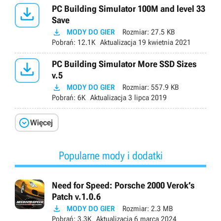

PC Building Simulator 100M and level 33
Save

MODY DO GIER
Rozmiar:
27.5 KB
Pobrań:
12.1K
Aktualizacja
19 kwietnia 2021

PC Building Simulator More SSD Sizes
v.5

MODY DO GIER
Rozmiar:
557.9 KB
Pobrań:
6K
Aktualizacja
3 lipca 2019

Więcej
Popularne mody i dodatki
Need for Speed: Porsche 2000 Verok’s
Patch v.1.0.6

MODY DO GIER
Rozmiar:
2.3 MB
Pobrań:
3.3K
Aktualizacja
6 marca 2024