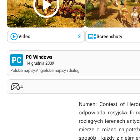



Video
2
Screenshoty
PC Windows
14 grudnia 2009
Polskie napisy.
Angielskie napisy i dialogi.

4
Numen: Contest of Hero
odpowiada rosyjska firma
rozległych terenach anty
mierze o miano najpotęż
sposób - każdy z nieśmier