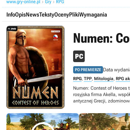
www.gry-online.pl
Gry
RPG


Info
Opis
News
Teksty
Oceny
Pliki
Wymagania
Numen: Con
Data wydani
PO PREMIERZE
RPG
,
TPP
,
Mitologia
,
RPG ak
Numen: Contest of Heroes t
rosyjska firma Akella, wspó
antycznej Grecji, zdominow