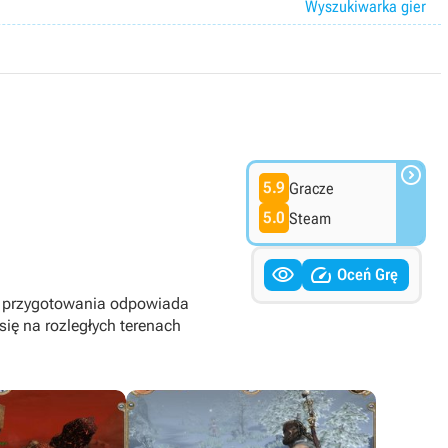
Wyszukiwarka gier

5.9
Gracze
5.0
Steam


Oceń Grę
ej przygotowania odpowiada
się na rozległych terenach