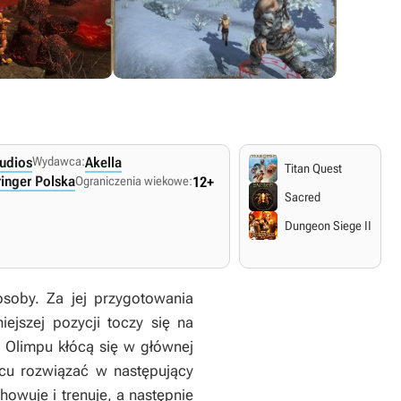
tudios
Wydawca:
Akella
Titan Quest
ringer Polska
Ograniczenia wiekowe:
12+
Sacred
Dungeon Siege II
osoby. Za jej przygotowania
ejszej pozycji toczy się na
 Olimpu kłócą się w głównej
cu rozwiązać w następujący
owuje i trenuje, a następnie