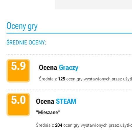
Oceny gry
ŚREDNIE OCENY:
5.9
Ocena
Graczy
Średnia z
125
ocen gry wystawionych przez użytk
5.0
Ocena
STEAM
"Mieszane"
Średnia z
204
ocen gry wystawionych przez użyt