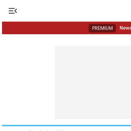

New
PREMIUM