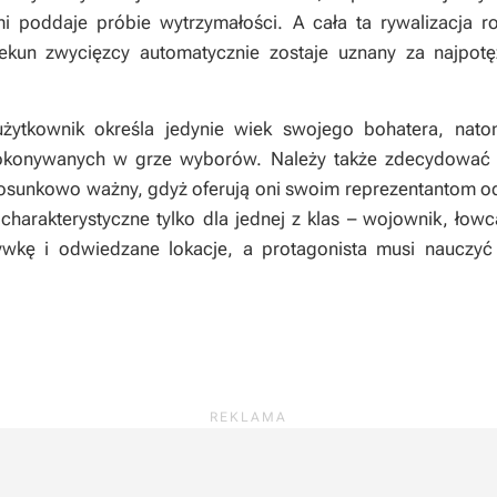
i poddaje próbie wytrzymałości. A cała ta rywalizacja 
iekun zwycięzcy automatycznie zostaje uznany za najpotę
ytkownik określa jedynie wiek swojego bohatera, natom
konywanych w grze wyborów. Należy także zdecydować s
tosunkowo ważny, gdyż oferują oni swoim reprezentantom od
 charakterystyczne tylko dla jednej z klas – wojownik, ło
wkę i odwiedzane lokacje, a protagonista musi nauczyć