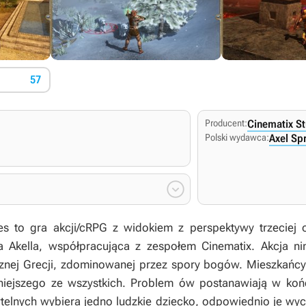
57
Producent:
Cinematix S
Polski wydawca:
Axel Sp

es
to gra akcji/cRPG z widokiem z perspektywy trzeciej 
 Akella, współpracująca z zespołem Cinematix. Akcja nini
cznej Grecji, zdominowanej przez spory bogów. Mieszkańcy
niejszego ze wszystkich. Problem ów postanawiają w koń
telnych wybiera jedno ludzkie dziecko, odpowiednio je wych