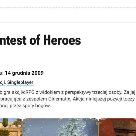
test of Heroes
a:
14 grudnia 2009
cji
,
Singleplayer
o gra akcji/cRPG z widokiem z perspektywy trzeciej osoby. Za j
łpracująca z zespołem Cinematix. Akcja niniejszej pozycji toczy 
anej przez spory bogów.