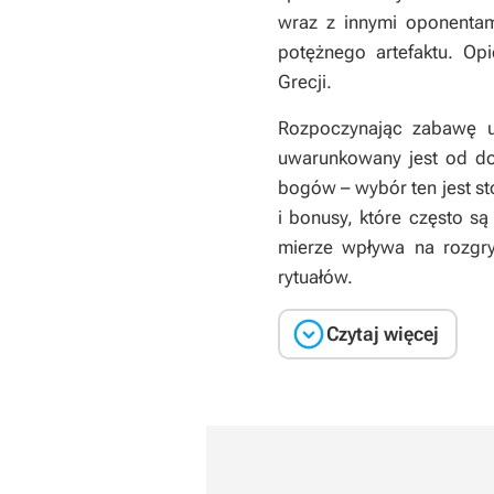
wraz z innymi oponentam
potężnego artefaktu. Op
Grecji.
Rozpoczynając zabawę uż
uwarunkowany jest od do
bogów – wybór ten jest s
i bonusy, które często są
mierze wpływa na rozgry
rytuałów.

Czytaj więcej