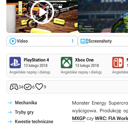



Video
1
Screenshoty
PlayStation 4
Xbox One
13 lutego 2018
13 lutego 2018
Angielskie napisy i dialogi.
Angielskie napisy i dialogi.
Angielskie



34
6
9
Mechanika
Monster Energy Supercro
wyścigowa. Produkcję op
Tryby gry
MXGP
czy
WRC: FIA Worl
Kwestie techniczne