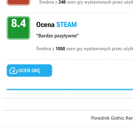
Średnia z
248
ocen gry wystawionych przez użytk
8.4
Ocena
STEAM
"Bardzo pozytywne"
Średnia z
1050
ocen gry wystawionych przez uży

OCEŃ GRĘ
Poradnik Gothic R