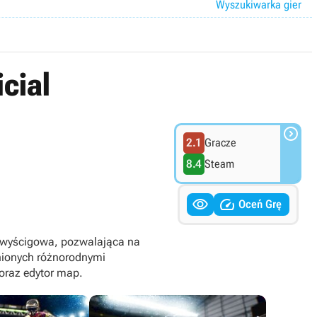
Wyszukiwarka gier
cial

2.1
Gracze
8.4
Steam


Oceń Grę
a wyścigowa, pozwalająca na
łnionych różnorodnymi
 oraz edytor map.