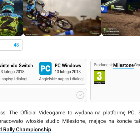
48
Producent:
Milestone
Wy
Nintendo Switch
PC Windows
13 lutego 2018
13 lutego 2018
 napisy i dialogi.
Angielskie napisy i dialogi.

ss: The Official Videogame
to wydana na platformę PC, 
racowało włoskie studio Milestone, mające na koncie tak
d Rally Championship
.