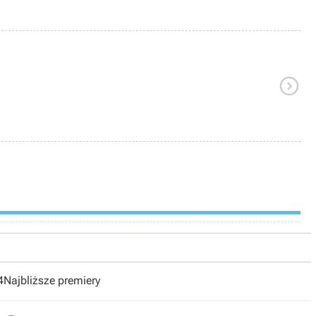

4
Najbliższe premiery