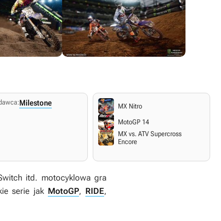
dawca:
Milestone
MX Nitro
MotoGP 14
MX vs. ATV Supercross
Encore
Switch itd. motocyklowa gra
ie serie jak
MotoGP
,
RIDE
,