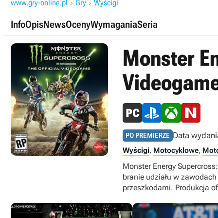
www.gry-online.pl
Gry
Wyścigi


Info
Opis
News
Oceny
Wymagania
Seria
Monster En
Videogam
Data wydani
PO PREMIERZE
Wyścigi
,
Motocyklowe
,
Mot
Monster Energy Supercross:
branie udziału w zawodach 
przeszkodami. Produkcja ofe