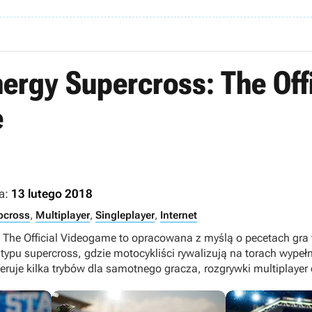
ergy Supercross: The Offi
e
a:
13 lutego 2018
ocross
,
Multiplayer
,
Singleplayer
,
Internet
 The Official Videogame to opracowana z myślą o pecetach gr
typu supercross, gdzie motocykliści rywalizują na torach wype
ruje kilka trybów dla samotnego gracza, rozgrywki multiplayer