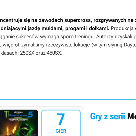
koncentruje się na zawodach supercross, rozgrywanych na
udniającymi jazdę muldami, progami i dołkami.
Produkcja 
iąganie sukcesów wymaga sporo treningu. Autorzy uzyskali p
 więc otrzymaliśmy rzeczywiste lokacje (w tym słynną Dayto
klasach: 250SX oraz 450SX.
7
Gry z serii
Mo
GIER