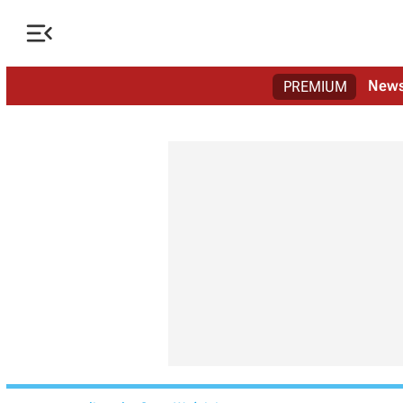

New
PREMIUM