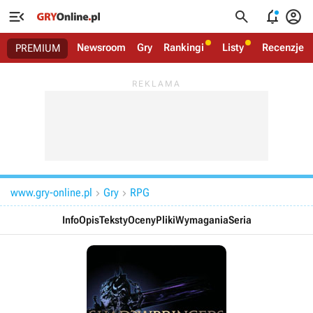




Newsroom
Gry
Rankingi
Listy
Recenzje
PREMIUM
www.gry-online.pl
Gry
RPG


Info
Opis
Teksty
Oceny
Pliki
Wymagania
Seria