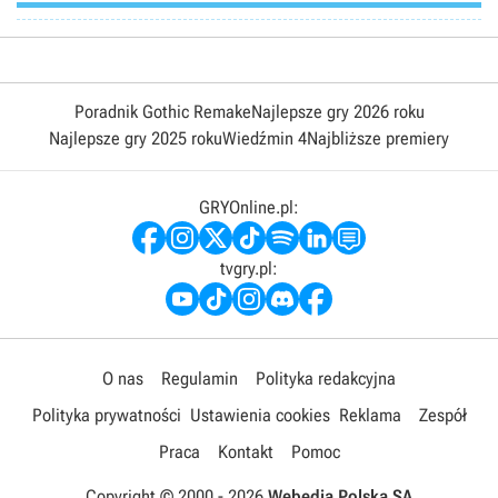
Poradnik Gothic Remake
Najlepsze gry 2026 roku
Najlepsze gry 2025 roku
Wiedźmin 4
Najbliższe premiery
GRYOnline.pl:
tvgry.pl:
O nas
Regulamin
Polityka redakcyjna
Polityka prywatności
Ustawienia cookies
Reklama
Zespół
Praca
Kontakt
Pomoc
Copyright © 2000 -
2026
Webedia Polska SA