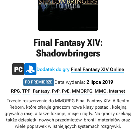
Final Fantasy XIV:
Shadowbringers
Dodatek do gry
Final Fantasy XIV Online
Data wydania:
2 lipca 2019
PO PREMIERZE
RPG
,
TPP
,
Fantasy
,
PvP
,
PvE
,
MMORPG
,
MMO
,
Internet
Trzecie rozszerzenie do MMORPG Final Fantasy XIV: A Realm
Reborn, które oferuje graczom nowe klasy postaci, kolejną
grywalną rasę, a także lokacje, misje i rajdy. Na graczy czekają
także dziesiątki nowych przedmiotów, broni i materiałów oraz
wiele poprawek w istniejących systemach rozgrywki.