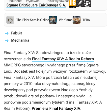
Producent:
Wydawca:
Polski wydawca:
Square Enix
Square Enix
Cenega S.A.
The Elder Scrolls Online
Warframe
TERA
Fabuła
Mechanika
Final Fantasy XIV: Shadowbringers
to trzecie duże
rozszerzenie do
Final Fantasy XIV: A Realm Reborn
–
MMORPG stworzonego i wydanego przez firmę Square
Enix. Dodatek jest kolejnym ważnym rozdziałem w rozwoju
Final Fantasy XIV
, które po trzech latach od nieudanej
premiery w 2010 roku otrzymało drugą szansę, kiedy
deweloperzy pod przywództwem Naokiego Yoshidy
przebudowali grę od podstaw i następnie wydali ją
ponownie pod zmienionym tytułem (
Final Fantasy XIV: A
Realm Reborn
).
Premiera
Final Fantasy XIV: