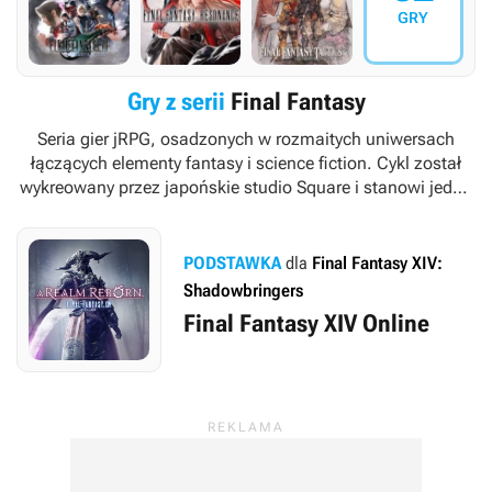
GRY
Gry z serii
Final Fantasy
Seria gier jRPG, osadzonych w rozmaitych uniwersach
łączących elementy fantasy i science fiction. Cykl został
wykreowany przez japońskie studio Square i stanowi jedną
z najważniejszych marek w portfolio koncernu
wydawniczego Square Enix.
PODSTAWKA
dla
Final Fantasy XIV:
Shadowbringers
Final Fantasy XIV Online