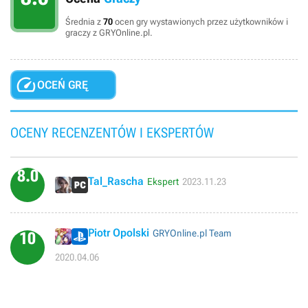
Średnia z
70
ocen gry wystawionych przez użytkowników i
graczy z GRYOnline.pl.

OCEŃ GRĘ
OCENY RECENZENTÓW I EKSPERTÓW
8.0
Tal_Rascha
Ekspert
2023.11.23
Piotr Opolski
GRYOnline.pl Team
10
2020.04.06