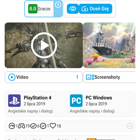



8.0
Oceń Grę
Gracze



Video
1
Screenshoty
PlayStation 4
PC Windows
2 lipca 2019
2 lipca 2019
Angielskie napisy i dialogi.
Angielskie napisy i dialogi.






1
19
6
1
18