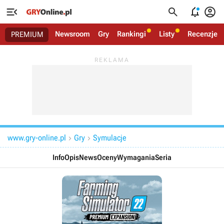




Newsroom
Gry
Rankingi
Listy
Recenzje
PREMIUM
www.gry-online.pl
Gry
Symulacje


Info
Opis
News
Oceny
Wymagania
Seria