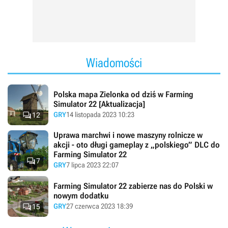
Wiadomości
Polska mapa Zielonka od dziś w Farming
Simulator 22 [Aktualizacja]

GRY
14 listopada 2023 10:23
12
Uprawa marchwi i nowe maszyny rolnicze w
akcji - oto długi gameplay z „polskiego” DLC do
Farming Simulator 22

7
GRY
7 lipca 2023 22:07
Farming Simulator 22 zabierze nas do Polski w
nowym dodatku

GRY
27 czerwca 2023 18:39
15