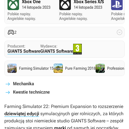
Xbox One
Xbox Series X/S
P
14 listopada 2023
14 listopada 2023
14
Polskie napisy.
Polskie napisy.
Polskie nap
Angielskie napisy.
Angielskie napisy.
Angielskie 


2
Producent:
Wydawca:
GIANTS Software
GIANTS Software
Farming Simulator 15
Pure Farming 2018
Professional
Mechanika
Kwestie techniczne
Farming Simulator 22: Premium Expansion
to rozszerzenie
dziewiątej edycji
symulacyjnych gier rolniczych, za których
produkcją stoi niemieckie studio GIANTS Software – zespół
zajmujący się rozwojem
marki
od samych jej początków,