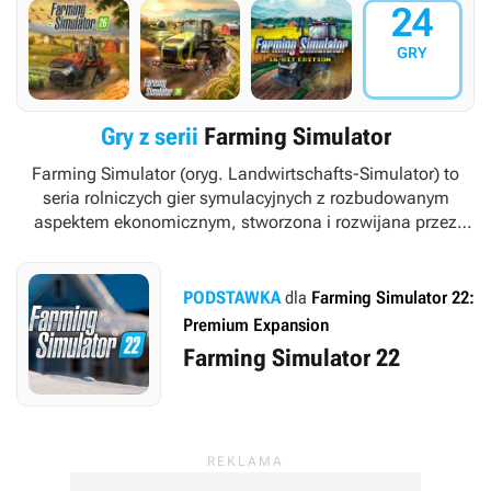
24
GRY
Gry z serii
Farming Simulator
Farming Simulator
(oryg.
Landwirtschafts-Simulator
) to
seria rolniczych gier symulacyjnych z rozbudowanym
aspektem ekonomicznym, stworzona i rozwijana przez
niemieckie studio GIANTS Software. Cykl zaliczany jest do
czołówki gatunku symulatorów pracy ciężkim sprzętem
mechanicznym.
W latach 2012-2021 wydawcą gier spod
PODSTAWKA
dla
Farming Simulator 22:
tego szyldu była firma Focus Home Interactive (później
Premium Expansion
przemianowana na Focus Entertainment)
. W kwietniu
Farming Simulator 22
2021 roku studio GIANTS Software ogłosiło jednak, że od
tej pory będzie wydawać następne części serii własnym
sumptem.