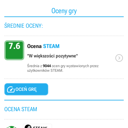
Oceny gry
ŚREDNIE OCENY:
7.6
Ocena
STEAM

"W większości pozytywne"
Średnia z
9044
ocen gry wystawionych przez
użytkowników STEAM.

OCEŃ GRĘ
OCENA STEAM