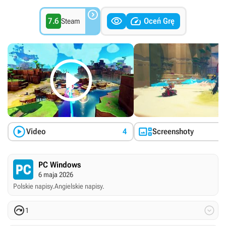



7.6
Oceń Grę
Steam



Video
4
Screenshoty
PC Windows
6 maja 2026
Polskie napisy.
Angielskie napisy.


1