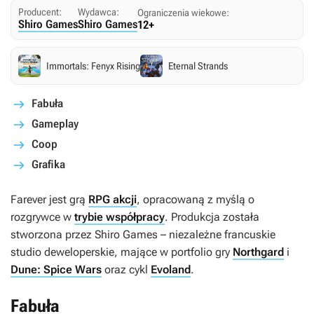
Producent:
Wydawca:
Ograniczenia wiekowe:
Shiro Games
Shiro Games
12+
Immortals: Fenyx Rising
Eternal Strands
Fabuła
Gameplay
Coop
Grafika
Farever
jest grą
RPG akcji
, opracowaną z myślą o
rozgrywce w
trybie współpracy
. Produkcja została
stworzona przez Shiro Games – niezależne francuskie
studio deweloperskie, mające w portfolio gry
Northgard
i
Dune: Spice Wars
oraz cykl
Evoland
.
Fabuła