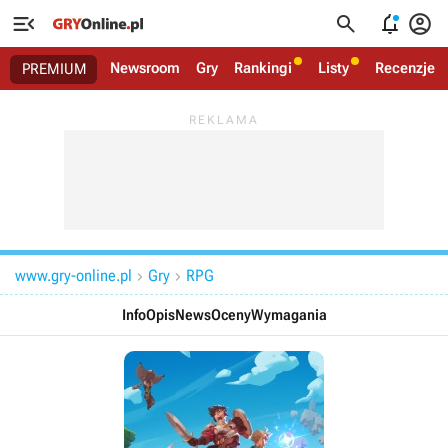




Newsroom
Gry
Rankingi
Listy
Recenzje
PREMIUM
www.gry-online.pl
Gry
RPG


Info
Opis
News
Oceny
Wymagania