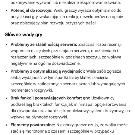
pokonywanie wyzwań lub niezależne eksplorowanie świata.
Potencjał do rozwoju:
Wielu graczy wyraża optymizm co do
przyszłości gry, wskazując na reakcję deweloperów na opinie
oraz obiecujący plan rozwoju przyszłych treści.
Główne wady gry
Problemy ze stabilnością serwera:
Znaczna liczba recenzji
wspomina o częstych przestojach serwera, opóźnieniach i
rozłączeniach, szczególnie w godzinach szczytu, co wpływa
negatywnie na ogólne doświadczenie.
Problemy z optymalizacją wydajności:
Wiele osób zgłasza
słabą wydajność, w tym spadki liczby klatek i zacięcia,
szczególnie w zatłoczonych scenariuszach lub wymagających
momentach rozgrywki.
Brak funkcji poprawiających komfort gry:
Użytkownicy
podkreślają brak takich funkcji jak minimapa, opcje sortowania
dla ekwipunku oraz bardziej kompleksowy system drużynowy, co
wpływa na płynność rozgrywki.
Elementy powtarzalne:
Niektórzy gracze czują, że walka może
stać się monotonna z czasem, szczególnie w przypadku