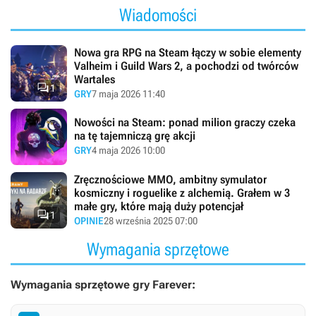
Wiadomości
Nowa gra RPG na Steam łączy w sobie elementy
Valheim i Guild Wars 2, a pochodzi od twórców
Wartales

1
GRY
7 maja 2026 11:40
Nowości na Steam: ponad milion graczy czeka
na tę tajemniczą grę akcji
GRY
4 maja 2026 10:00
Zręcznościowe MMO, ambitny symulator
kosmiczny i roguelike z alchemią. Grałem w 3
małe gry, które mają duży potencjał

1
OPINIE
28 września 2025 07:00
Wymagania sprzętowe
Wymagania sprzętowe gry Farever: