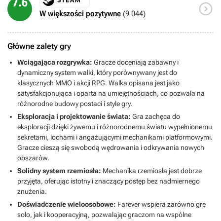
7.6

W większości pozytywne
(9 044)
Główne zalety gry
Wciągająca rozgrywka:
Gracze doceniają zabawny i
dynamiczny system walki, który porównywany jest do
klasycznych MMO i akcji RPG. Walka opisana jest jako
satysfakcjonująca i oparta na umiejętnościach, co pozwala na
różnorodne budowy postaci i style gry.
Eksploracja i projektowanie świata:
Gra zachęca do
eksploracji dzięki żywemu i różnorodnemu światu wypełnionemu
sekretami, lochami i angażującymi mechanikami platformowymi.
Gracze cieszą się swobodą wędrowania i odkrywania nowych
obszarów.
Solidny system rzemiosła:
Mechanika rzemiosła jest dobrze
przyjęta, oferując istotny i znaczący postęp bez nadmiernego
znużenia.
Doświadczenie wieloosobowe:
Farever wspiera zarówno grę
solo, jak i kooperacyjną, pozwalając graczom na wspólne