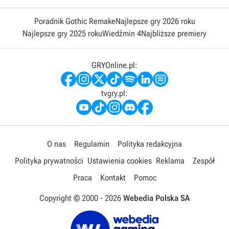
Poradnik Gothic Remake
Najlepsze gry 2026 roku
Najlepsze gry 2025 roku
Wiedźmin 4
Najbliższe premiery
GRYOnline.pl:
tvgry.pl:
O nas
Regulamin
Polityka redakcyjna
Polityka prywatności
Ustawienia cookies
Reklama
Zespół
Praca
Kontakt
Pomoc
Copyright © 2000 -
2026
Webedia Polska SA