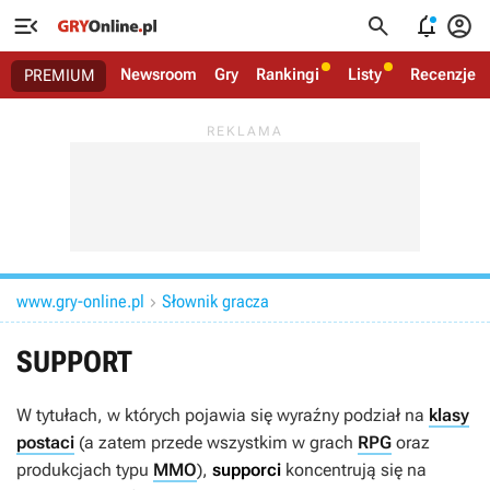




Newsroom
Gry
Rankingi
Listy
Recenzje
PREMIUM
www.gry-online.pl
Słownik gracza

SUPPORT
W tytułach, w których pojawia się wyraźny podział na
klasy
postaci
(a zatem przede wszystkim w grach
RPG
oraz
produkcjach typu
MMO
),
supporci
koncentrują się na