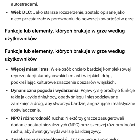
autostradami.
Wiek DLC
: Jako starsze rozszerzenie, zostało opisane jako
nieco przestarzałe w porównaniu do nowszej zawartości w grze.
Funkcje lub elementy, których brakuje w grze według
użytkowników
Funkcje lub elementy, których brakuje w grze według
użytkowników
Więcej miast i tras
: Wiele osób chciało bardziej kompleksowej
reprezentacji skandynawskich miast i wiejskich dróg,
podkreślając kulturowe znaczenie obszarów wiejskich.
Dynamiczna pogoda i wydarzenia
: Pojawiły się prośby o funkcje
takie jak cykle dnia/nocy, opady śniegu i niespodziewane
zamknięcia dróg, aby stworzyć bardziej angażujące i realistyczne
doświadczenie.
NPC i różnorodność ruchu
: Niektórzy gracze zasugerowali
dodanie postaci niezależnych (NPC) oraz szerszej różnorodności
ruchu, aby świat gry wydawał się bardziej żywy.
Zwiększona szczegółowość
: Użytkownicy wspomnieli o