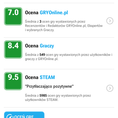
7.0
Ocena
GRYOnline.pl

Średnia z
3
ocen gry wystawionych przez
Recenzentów i Redaktorów GRYOnline.pl, Ekspertów
i wybranych Graczy.
8.4
Ocena
Graczy
Średnia z
549
ocen gry wystawionych przez użytkowników i
graczy z GRYOnline.pl.
9.5
Ocena
STEAM

"Przytłaczająco pozytywne"
Średnia z
5985
ocen gry wystawionych przez
użytkowników STEAM.

OCEŃ GRĘ