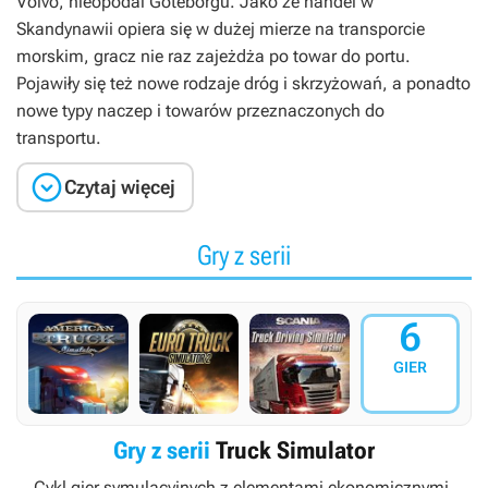
Volvo, nieopodal Göteborgu. Jako że handel w
Skandynawii opiera się w dużej mierze na transporcie
morskim, gracz nie raz zajeżdża po towar do portu.
Pojawiły się też nowe rodzaje dróg i skrzyżowań, a ponadto
nowe typy naczep i towarów przeznaczonych do
transportu.

Czytaj więcej
Gry z serii
6
GIER
Gry z serii
Truck Simulator
Cykl gier symulacyjnych z elementami ekonomicznymi,