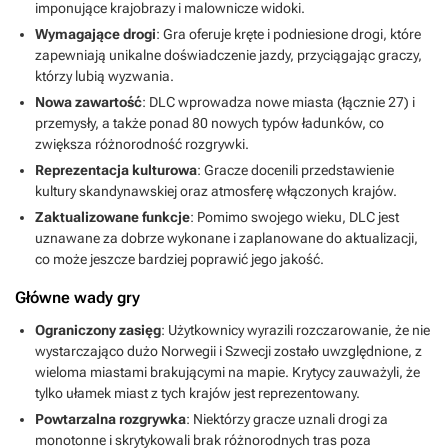
imponujące krajobrazy i malownicze widoki.
Wymagające drogi
: Gra oferuje kręte i podniesione drogi, które
zapewniają unikalne doświadczenie jazdy, przyciągając graczy,
którzy lubią wyzwania.
Nowa zawartość
: DLC wprowadza nowe miasta (łącznie 27) i
przemysły, a także ponad 80 nowych typów ładunków, co
zwiększa różnorodność rozgrywki.
Reprezentacja kulturowa
: Gracze docenili przedstawienie
kultury skandynawskiej oraz atmosferę włączonych krajów.
Zaktualizowane funkcje
: Pomimo swojego wieku, DLC jest
uznawane za dobrze wykonane i zaplanowane do aktualizacji,
co może jeszcze bardziej poprawić jego jakość.
Główne wady gry
Ograniczony zasięg
: Użytkownicy wyrazili rozczarowanie, że nie
wystarczająco dużo Norwegii i Szwecji zostało uwzględnione, z
wieloma miastami brakującymi na mapie. Krytycy zauważyli, że
tylko ułamek miast z tych krajów jest reprezentowany.
Powtarzalna rozgrywka
: Niektórzy gracze uznali drogi za
monotonne i skrytykowali brak różnorodnych tras poza