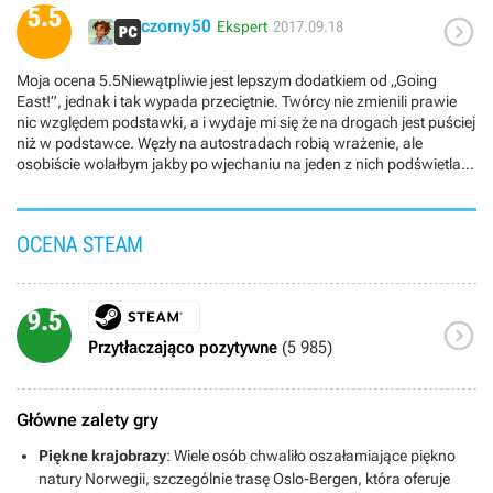
5.5

czorny50
Ekspert
2017.09.18
Moja ocena 5.5Niewątpliwie jest lepszym dodatkiem od „Going
East!”, jednak i tak wypada przeciętnie. Twórcy nie zmienili prawie
nic względem podstawki, a i wydaje mi się że na drogach jest puściej
niż w podstawce. Węzły na autostradach robią wrażenie, ale
osobiście wolałbym jakby po wjechaniu na jeden z nich podświetlało
nam całą pętle niż tylko pas na którego się przejeżdżamy tak jak w
podstawce. Niezaprzeczalnie klimat Skandynawii jest – widoki za
oknem dają rade. Łatwo zauważyć że jest o wiele więcej detali . Na
OCENA STEAM
plus także bezdotykowe bramki na autostradzie oraz place firm
załadunkowych są trochę bliższe realizmowi .W dodatku spędziłem
miesiąc, niemniej całość zaczyna już nużyć.
9.5

Przytłaczająco pozytywne
(5 985)
Główne zalety gry
Piękne krajobrazy
: Wiele osób chwaliło oszałamiające piękno
natury Norwegii, szczególnie trasę Oslo-Bergen, która oferuje