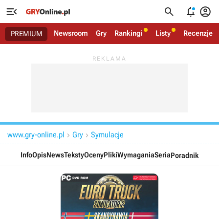




Newsroom
Gry
Rankingi
Listy
Recenzje
PREMIUM
www.gry-online.pl
Gry
Symulacje


Info
Opis
News
Teksty
Oceny
Pliki
Wymagania
Seria
Poradnik