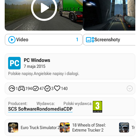



Video
1
Screenshoty
PC Windows
7 maja 2015
Polskie napisy.
Angielskie napisy i dialogi.






1
194
47
3
140
Producent:
Wydawca:
Polski wydawca:
SCS Software
Rondomedia
CDP
18 Wheels of Steel:
Euro Truck Simulator 2
Truck
Extreme Trucker 2