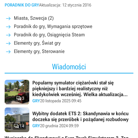
PORADNIK DO GRY
Aktualizacja: 12 stycznia 2016
Miasta, Szwecja (2)
Poradnik do gry, Wymagania sprzętowe
Poradnik do gry, Osiągnięcia Steam
Elementy gry, Świat gry
Elementy gry, Sterowanie
Wiadomości
Popularny symulator ciężarówki stał się
piękniejszy i bardziej realistyczny niż
kiedykolwiek wcześniej. Wielka aktualizacja

3
wprowadza masę nowości do ETS2
GRY
20 listopada 2025 09:45
Wybitny dodatek ETS 2: Skandynawia w końcu
doczeka się przeróbek i pożądanej rozbudowy

GRY
20 grudnia 2024 09:59
14