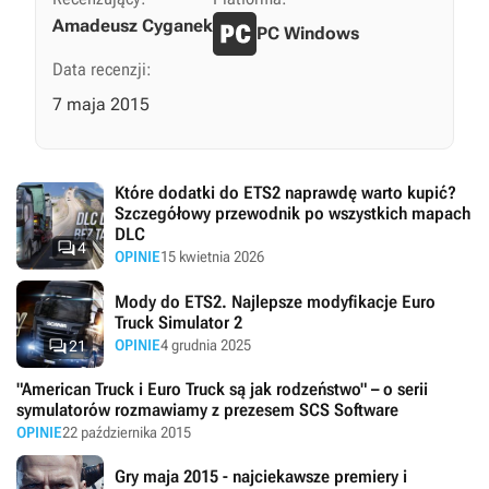
Amadeusz Cyganek
PC Windows
Data recenzji:
7 maja 2015
Które dodatki do ETS2 naprawdę warto kupić?
Szczegółowy przewodnik po wszystkich mapach
DLC

4
OPINIE
15 kwietnia 2026
Mody do ETS2. Najlepsze modyfikacje Euro
Truck Simulator 2

OPINIE
4 grudnia 2025
21
"American Truck i Euro Truck są jak rodzeństwo" – o serii
symulatorów rozmawiamy z prezesem SCS Software
OPINIE
22 października 2015
Gry maja 2015 - najciekawsze premiery i