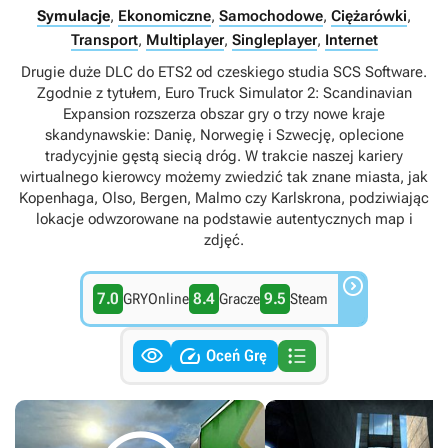
Symulacje
,
Ekonomiczne
,
Samochodowe
,
Ciężarówki
,
Transport
,
Multiplayer
,
Singleplayer
,
Internet
Drugie duże DLC do ETS2 od czeskiego studia SCS Software.
Zgodnie z tytułem, Euro Truck Simulator 2: Scandinavian
Expansion rozszerza obszar gry o trzy nowe kraje
skandynawskie: Danię, Norwegię i Szwecję, oplecione
tradycyjnie gęstą siecią dróg. W trakcie naszej kariery
wirtualnego kierowcy możemy zwiedzić tak znane miasta, jak
Kopenhaga, Olso, Bergen, Malmo czy Karlskrona, podziwiając
lokacje odwzorowane na podstawie autentycznych map i
zdjęć.

7.0
8.4
9.5
GRYOnline
Gracze
Steam



Oceń Grę