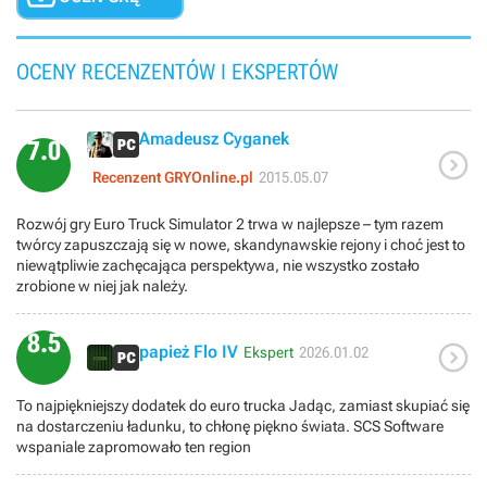
OCENY RECENZENTÓW I EKSPERTÓW
Amadeusz Cyganek
7.0

Recenzent GRYOnline.pl
2015.05.07
Rozwój gry Euro Truck Simulator 2 trwa w najlepsze – tym razem
twórcy zapuszczają się w nowe, skandynawskie rejony i choć jest to
niewątpliwie zachęcająca perspektywa, nie wszystko zostało
zrobione w niej jak należy.
8.5

papież Flo IV
Ekspert
2026.01.02
To najpiękniejszy dodatek do euro trucka Jadąc, zamiast skupiać się
na dostarczeniu ładunku, to chłonę piękno świata. SCS Software
wspaniale zapromowało ten region