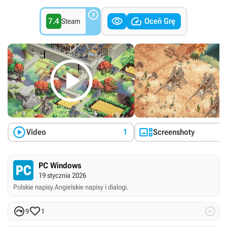



7.4
Oceń Grę
Steam



Video
1
Screenshoty
PC Windows
19 stycznia 2026
Polskie napisy.
Angielskie napisy i dialogi.



9
1