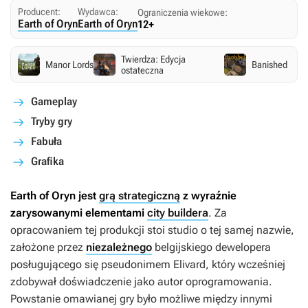
Producent:
Wydawca:
Ograniczenia wiekowe:
Earth of Oryn
Earth of Oryn
12+
Twierdza: Edycja
Manor Lords
Banished
ostateczna
Gameplay
Tryby gry
Fabuła
Grafika
Earth of Oryn
jest
grą strategiczną
z wyraźnie
zarysowanymi elementami
city buildera
. Za
opracowaniem tej produkcji stoi studio o tej samej nazwie,
założone przez
niezależnego
belgijskiego dewelopera
posługującego się pseudonimem Elivard, który wcześniej
zdobywał doświadczenie jako autor oprogramowania.
Powstanie omawianej gry było możliwe między innymi