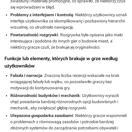
zwiastuny i materiały promocyjne, co sprawiło, że niektórzy czuli
się wprowadzeni w błąd.
Problemy z interfejsem i kontrolą
: Niektórzy użytkownicy uznali
interfejs użytkownika za skomplikowany i pozbawiony hierarchii
wizualnej, co utrudniało nawigację.
Powtarzalność rozgrywki
: Rozgrywka była opisana jako mało
interesująca i podobna do innych gier o budowie miast, a
niektórzy gracze czuli, że brakuje jej oryginalności.
Funkcje lub elementy, których brakuje w grze według
użytkowników
Fabuła i narracja
: Znaczna liczba recenzji wskazała na brak
wciągającej fabuły lub wątku, co pozostawiło graczy bez
motywacji do kontynuowania gry.
Różnorodność budynków i mechanik
: Użytkownicy wyrazili
chęć posiadania bardziej różnorodnych opcji budowlanych i
mechanik, aby zwiększyć głębię rozgrywki.
Ulepszona gospodarka zasobami
: Niektórzy gracze wspomnieli
o problemach z równowagą zasobów i potrzebie bardziej
złożonych systemów do zarządzania potrzebami obywateli i