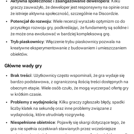
Aktywna społeczność i zaangażowanie dewelopera
: Kilku
graczy zauważyło, że deweloper jest responsywny na opinie oraz
że istnieje aktywna społeczność, szczególnie na Discordzie.
Potencjał do rozwoju
: Wiele recenzji wyrażało optymizm co do
przyszłego rozwoju gry, podkreślając, że fundamenty są solidne i
że może ona ewoluować w bardziej kompleksową grę.
Tryb piaskownicy
: Włączenie trybu piaskownicy pozwala na
kreatywne eksperymentowanie z budowaniem i umieszczaniem
obiektów.
Główne wady gry
Brak treści
: Użytkownicy często wspominali, że gra wydaje się
bardzo podstawowa, z ograniczoną ilością treści dostępnych na
obecnym etapie. Wiele osób czuło, że mogą wyczerpać ofertę gry
w krótkim czasie.
Problemy z wydajnością
: Kilku graczy zgłaszało błędy, spadki
liczby klatek na sekundę oraz inne problemy związane z
wydajnością, które utrudniały rozgrywkę.
Niespełnione obietnice
: Pojawiły się skargi dotyczące tego, że
gra nie spełnia oczekiwań stawianych przez wcześniejsze