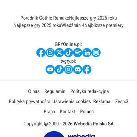
Poradnik Gothic Remake
Najlepsze gry 2026 roku
Najlepsze gry 2025 roku
Wiedźmin 4
Najbliższe premiery
GRYOnline.pl:
tvgry.pl:
O nas
Regulamin
Polityka redakcyjna
Polityka prywatności
Ustawienia cookies
Reklama
Zespół
Praca
Kontakt
Pomoc
Copyright © 2000 -
2026
Webedia Polska SA