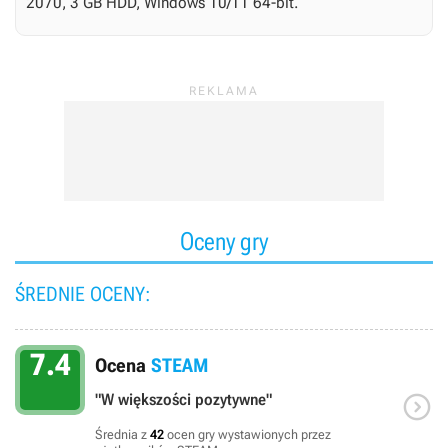
2070, 3 GB HDD, Windows 10/11 64-bit.
Oceny gry
ŚREDNIE OCENY:
7.4
Ocena
STEAM

"W większości pozytywne"
Średnia z
42
ocen gry wystawionych przez