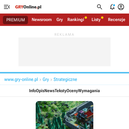




Newsroom
Gry
Rankingi
Listy
Recenzje
PREMIUM
www.gry-online.pl
Gry
Strategiczne


Info
Opis
News
Teksty
Oceny
Wymagania