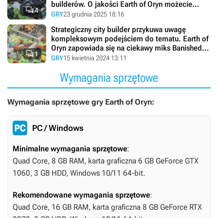
builderów. O jakości Earth of Oryn możecie

4
przekonać się już teraz
GRY
23 grudnia 2025 18:16
Strategiczny city builder przykuwa uwagę
kompleksowym podejściem do tematu. Earth of
Oryn zapowiada się na ciekawy miks Banished,

1
RimWorld i Twierdzy
GRY
15 kwietnia 2024 13:11
Wymagania sprzętowe
Wymagania sprzętowe gry Earth of Oryn:
PC / Windows
Minimalne wymagania sprzętowe
:
Quad Core, 8 GB RAM, karta graficzna 6 GB GeForce GTX
1060, 3 GB HDD, Windows 10/11 64-bit.
Rekomendowane wymagania sprzętowe
:
Quad Core, 16 GB RAM, karta graficzna 8 GB GeForce RTX