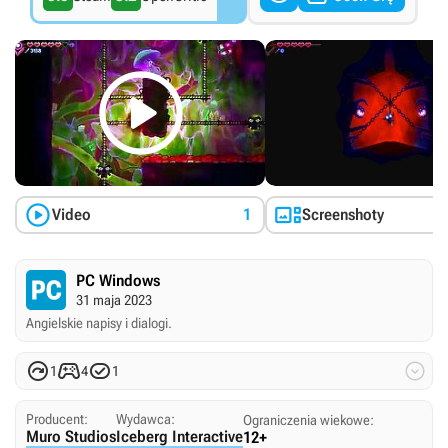



Video
1
Screenshoty
PC Windows
31 maja 2023
Angielskie napisy i dialogi.




1
4
1
Producent:
Wydawca:
Ograniczenia wiekowe:
Muro Studios
Iceberg Interactive
12+