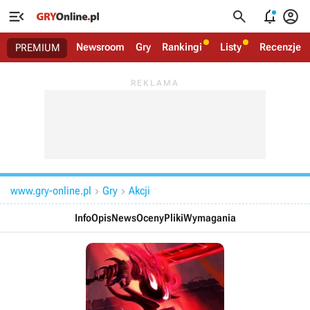




Newsroom
Gry
Rankingi
Listy
Recenzje
PREMIUM
www.gry-online.pl
Gry
Akcji


Info
Opis
News
Oceny
Pliki
Wymagania