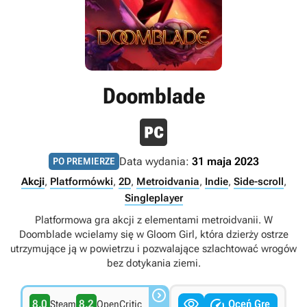
Doomblade
Data wydania:
31 maja 2023
PO PREMIERZE
Akcji
,
Platformówki
,
2D
,
Metroidvania
,
Indie
,
Side-scroll
,
Singleplayer
Platformowa gra akcji z elementami metroidvanii. W
Doomblade wcielamy się w Gloom Girl, która dzierży ostrze
utrzymujące ją w powietrzu i pozwalające szlachtować wrogów
bez dotykania ziemi.



8.0
8.2
Oceń Grę
Steam
OpenCritic