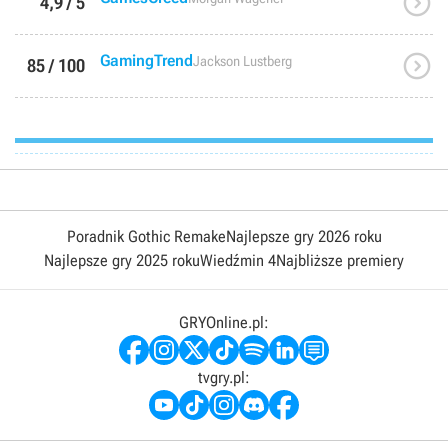

4,9 / 5

GamingTrend
Jackson Lustberg
85 / 100
Poradnik Gothic Remake
Najlepsze gry 2026 roku
Najlepsze gry 2025 roku
Wiedźmin 4
Najbliższe premiery
GRYOnline.pl:
tvgry.pl: