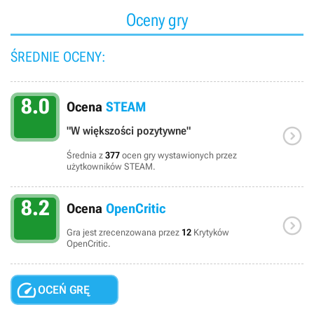
Oceny gry
ŚREDNIE OCENY:
8.0
Ocena
STEAM

"W większości pozytywne"
Średnia z
377
ocen gry wystawionych przez
użytkowników STEAM.
8.2
Ocena
OpenCritic

Gra jest zrecenzowana przez
12
Krytyków
OpenCritic.

OCEŃ GRĘ