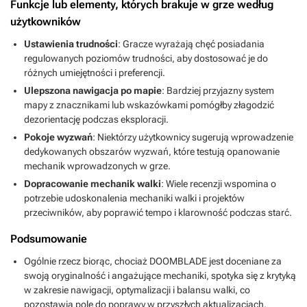
Funkcje lub elementy, których brakuje w grze według
użytkowników
Ustawienia trudności
: Gracze wyrażają chęć posiadania
regulowanych poziomów trudności, aby dostosować je do
różnych umiejętności i preferencji.
Ulepszona nawigacja po mapie
: Bardziej przyjazny system
mapy z znacznikami lub wskazówkami pomógłby złagodzić
dezorientację podczas eksploracji.
Pokoje wyzwań
: Niektórzy użytkownicy sugerują wprowadzenie
dedykowanych obszarów wyzwań, które testują opanowanie
mechanik wprowadzonych w grze.
Dopracowanie mechanik walki
: Wiele recenzji wspomina o
potrzebie udoskonalenia mechaniki walki i projektów
przeciwników, aby poprawić tempo i klarowność podczas starć.
Podsumowanie
Ogólnie rzecz biorąc, chociaż DOOMBLADE jest doceniane za
swoją oryginalność i angażujące mechaniki, spotyka się z krytyką
w zakresie nawigacji, optymalizacji i balansu walki, co
pozostawia pole do poprawy w przyszłych aktualizacjach.