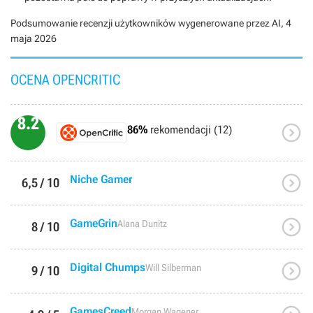
Podsumowanie recenzji użytkowników wygenerowane przez AI,
4
maja 2026
OCENA OPENCRITIC
8.2

86%
rekomendacji (12)

Niche Gamer
6,5 / 10

GameGrin
Alana Dunitz
8 / 10

Digital Chumps
Will Silberman
9 / 10
GamesCreed
Morgan Wagener