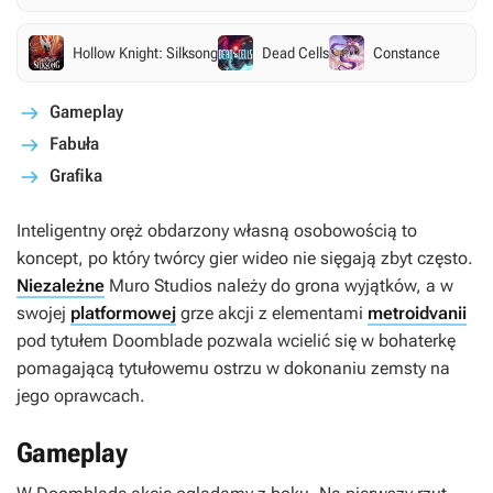
Hollow Knight: Silksong
Dead Cells
Constance
Gameplay
Fabuła
Grafika
Inteligentny oręż obdarzony własną osobowością to
koncept, po który twórcy gier wideo nie sięgają zbyt często.
Niezależne
Muro Studios należy do grona wyjątków, a w
swojej
platformowej
grze akcji z elementami
metroidvanii
pod tytułem
Doomblade
pozwala wcielić się w bohaterkę
pomagającą tytułowemu ostrzu w dokonaniu zemsty na
jego oprawcach.
Gameplay