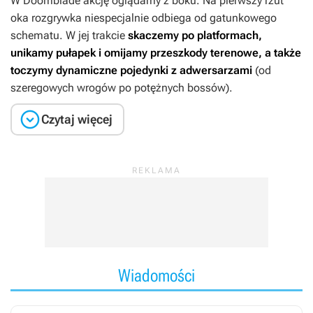
W
Doomblade
akcję oglądamy z boku. Na pierwszy rzut
oka rozgrywka niespecjalnie odbiega od gatunkowego
schematu. W jej trakcie
skaczemy po platformach,
unikamy pułapek i omijamy przeszkody terenowe, a także
toczymy dynamiczne pojedynki z adwersarzami
(od
szeregowych wrogów po potężnych bossów).

Czytaj więcej
Wiadomości