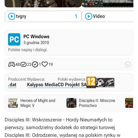


tvgry
1
Video
PC Windows
3 grudnia 2010
Polskie napisy i dialogi.





48
23
1
19
Producent:
Wydawca:
Polski wydawca:
.dat
Kalypso Media
CD Projekt SA
Heroes of Might and
Disciples II: Mroczne
Magic V
Proroctwo
Disciples III: Wskrzeszenie - Hordy Nieumarłych
to
pierwszy, samodzielny dodatek do strategii turowej
Disciples III: Odrodzenie,
wydanej na polskim rynku w