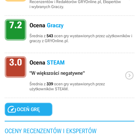
Recenzentów i Redaktorów GRYOnline.pl, Ekspertów
i wybranych Graczy.
7.2
Ocena
Graczy
Średnia z
543
ocen gry wystawionych przez użytkowników i
graczy z GRYOnline.pl.
3.0
Ocena
STEAM

"W większości negatywne"
Średnia z
339
ocen gry wystawionych przez
użytkowników STEAM.

OCEŃ GRĘ
OCENY RECENZENTÓW I EKSPERTÓW