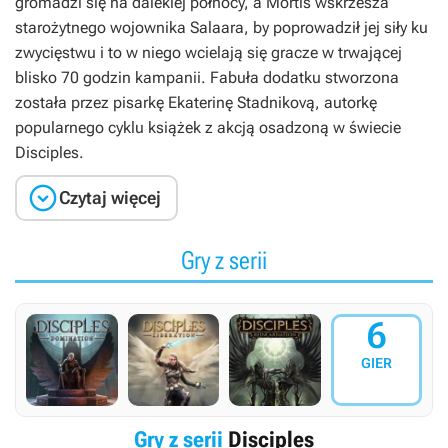
gromadzi się na dalekiej północy, a Mortis wskrzesza
starożytnego wojownika Salaara, by poprowadził jej siły ku
zwycięstwu i to w niego wcielają się gracze w trwającej
blisko 70 godzin kampanii. Fabuła dodatku stworzona
została przez pisarkę Ekaterinę Stadnikovą, autorkę
popularnego cyklu książek z akcją osadzoną w świecie
Disciples
.

Czytaj więcej
Gry z serii
6
GIER
Gry z serii
Disciples