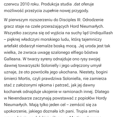
czerwcu 2010 roku. Produkcja studia .dat oferuje
możliwość przeżycia zupełnie nowej przygody.
W pierwszym rozszerzeniu do
Disciples III: Odrodzenie
gracz staje na czele przerażających Hord Nieumarłych.
Wszystko zaczyna się od wyjścia na suchy ląd Undiquillash
– pięknej władczyni morskiego ludu, którą tajemniczy
artefakt obdarzył niemalże boską mocą. Jej uroda jest tak
wielka, że zwraca uwagę szalonego elfiego bóstwa
Galleana. W twarzy syreny odnajduje ono rysy swojej
dawnej towarzyszki Solonielly i jego udręczony umysł
uznaje, że oto powróciła jego ukochana. Niestety, bogini
śmierci Mortis, czyli prawdziwa Soloniella, nie zamierza
stać z założonymi rękoma i patrzeć, jak jej dawny
kochanek odnajduje ukojenie w ramionach innej. Dlatego
w Nevendaarze zaczynają powstawać z popiołów Hordy
Nieumarłych. Mają tylko jeden cel – zemścić się za
upokorzenie, jakiego doznała ich pani. Trupia armia