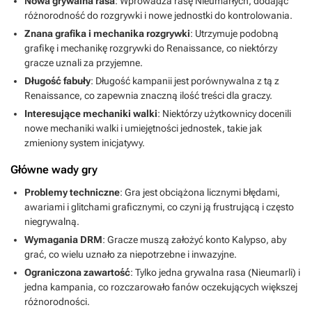
Nowa grywalna rasa
: Wprowadza rasę Nieumarłych, dodając
różnorodność do rozgrywki i nowe jednostki do kontrolowania.
Znana grafika i mechanika rozgrywki
: Utrzymuje podobną
grafikę i mechanikę rozgrywki do Renaissance, co niektórzy
gracze uznali za przyjemne.
Długość fabuły
: Długość kampanii jest porównywalna z tą z
Renaissance, co zapewnia znaczną ilość treści dla graczy.
Interesujące mechaniki walki
: Niektórzy użytkownicy docenili
nowe mechaniki walki i umiejętności jednostek, takie jak
zmieniony system inicjatywy.
Główne wady gry
Problemy techniczne
: Gra jest obciążona licznymi błędami,
awariami i glitchami graficznymi, co czyni ją frustrującą i często
niegrywalną.
Wymagania DRM
: Gracze muszą założyć konto Kalypso, aby
grać, co wielu uznało za niepotrzebne i inwazyjne.
Ograniczona zawartość
: Tylko jedna grywalna rasa (Nieumarli) i
jedna kampania, co rozczarowało fanów oczekujących większej
różnorodności.