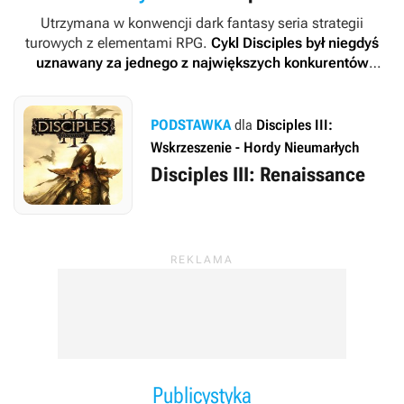
Utrzymana w konwencji dark fantasy seria strategii
turowych z elementami RPG.
Cykl
Disciples
był niegdyś
uznawany za jednego z największych konkurentów
sagi
Heroes of Might and Magic
, na której wyraźnie się
wzorował. Dwie pierwsze części serii były dziełami zespołu
Strategy First. Trzecia odsłona cyklu została opracowana
PODSTAWKA
dla
Disciples III:
przez zespół .dat, a jej odświeżona i poprawiona wersja –
Wskrzeszenie - Hordy Nieumarłych
przez rosyjską Akellę. Czwarta gra spod szyldu
Disciples
Disciples III: Renaissance
była natomiast dziełem Frima Studio, z kolei piąta –
projektem Artefacts Studio.
Publicystyka