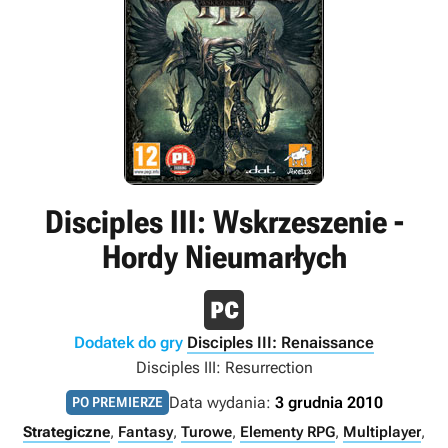
Disciples III: Wskrzeszenie -
Hordy Nieumarłych
Dodatek do gry
Disciples III: Renaissance
Disciples III: Resurrection
Data wydania:
3 grudnia 2010
PO PREMIERZE
Strategiczne
,
Fantasy
,
Turowe
,
Elementy RPG
,
Multiplayer
,