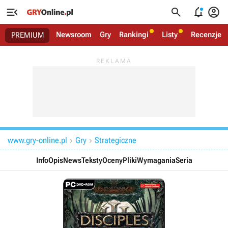




Newsroom
Gry
Rankingi
Listy
Recenzje
PREMIUM
www.gry-online.pl
Gry
Strategiczne


Info
Opis
News
Teksty
Oceny
Pliki
Wymagania
Seria