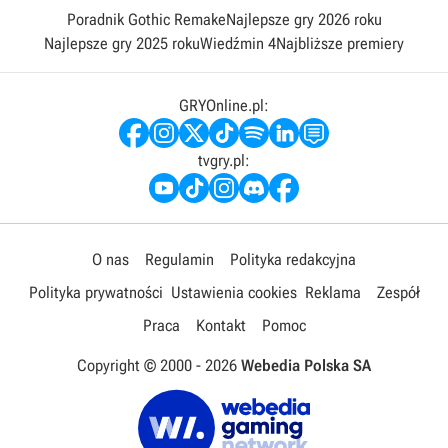
Poradnik Gothic Remake
Najlepsze gry 2026 roku
Najlepsze gry 2025 roku
Wiedźmin 4
Najbliższe premiery
GRYOnline.pl:
tvgry.pl:
O nas
Regulamin
Polityka redakcyjna
Polityka prywatności
Ustawienia cookies
Reklama
Zespół
Praca
Kontakt
Pomoc
Copyright © 2000 -
2026
Webedia Polska SA