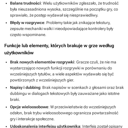
Balans trudności
: Wielu użytkowników zgłaszało, że trudność
była nieuzasadniona wysoka, szczególnie na początku gry, co
sprawiało, że postęp wydawał się niesprawiedliwy.
Błędy w rozgrywce
: Problemy takie jak znikające tekstury,
zepsute mechaniki walki i nieodpowiadające kontrolery były
często wspominane.
Funkcje lub elementy, których brakuje w grze według
użytkowników
Brak nowych elementów rozgrywki
: Gracze czuli, że nie ma
wystarczająco nowych funkcji rozgrywki w porównaniu do
wcześniejszych tytułów, a wiele aspektów wydawało się być
powtórzonych z wcześniejszych gier.
Napisy i dubbing
: Brak napisów w scenkach z głosami oraz brak
dubbingu w dialogach tekstowych były zauważane jako istotne
braki.
Opcje wieloosobowe
: W przeciwieństwie do wcześniejszych
odsłon, brak trybu wieloosobowego ogranicza powtarzalność
gry i interakcje społeczne.
Udoskonalenia interfejsu użytkownika
: Interfejs został opisany