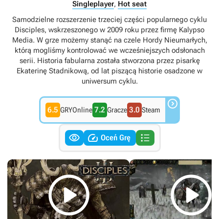
Singleplayer
,
Hot seat
Samodzielne rozszerzenie trzeciej części popularnego cyklu
Disciples, wskrzeszonego w 2009 roku przez firmę Kalypso
Media. W grze możemy stanąć na czele Hordy Nieumarłych,
którą mogliśmy kontrolować we wcześniejszych odsłonach
serii. Historia fabularna została stworzona przez pisarkę
Ekaterinę Stadnikową, od lat piszącą historie osadzone w
uniwersum cyklu.

6.5
7.2
3.0
GRYOnline
Gracze
Steam



Oceń Grę

