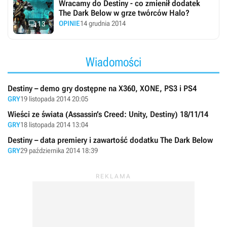
Wracamy do Destiny - co zmienił dodatek
The Dark Below w grze twórców Halo?

OPINIE
14 grudnia 2014
13
Wiadomości
Destiny – demo gry dostępne na X360, XONE, PS3 i PS4
GRY
19 listopada 2014 20:05
Wieści ze świata (Assassin’s Creed: Unity, Destiny) 18/11/14
GRY
18 listopada 2014 13:04
Destiny – data premiery i zawartość dodatku The Dark Below
GRY
29 października 2014 18:39