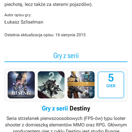
piechotę, lecz także za sterami pojazdów).
Autor opisu gry:
Łukasz Szliselman
Ostatnia aktualizacja opisu:
16 sierpnia 2015
Gry z serii
5
GIER
Gry z serii
Destiny
Seria strzelanek pierwszoosobowych (FPS-ów) typu looter
shooter z domieszką elementów MMO oraz RPG. Głównym
producentem gier z cyklu
Destiny
jest studio Bungie