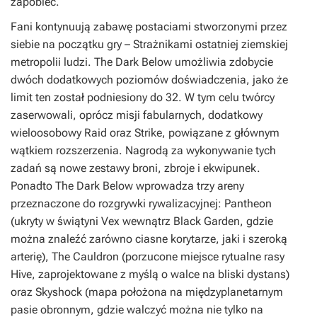
zapobiec.
Fani kontynuują zabawę postaciami stworzonymi przez
siebie na początku gry – Strażnikami ostatniej ziemskiej
metropolii ludzi.
The Dark Below
umożliwia zdobycie
dwóch dodatkowych poziomów doświadczenia, jako że
limit ten został podniesiony do 32. W tym celu twórcy
zaserwowali, oprócz misji fabularnych, dodatkowy
wieloosobowy Raid oraz Strike, powiązane z głównym
wątkiem rozszerzenia. Nagrodą za wykonywanie tych
zadań są nowe zestawy broni, zbroje i ekwipunek.
Ponadto
The Dark Below
wprowadza trzy areny
przeznaczone do rozgrywki rywalizacyjnej: Pantheon
(ukryty w świątyni Vex wewnątrz Black Garden, gdzie
można znaleźć zarówno ciasne korytarze, jaki i szeroką
arterię), The Cauldron (porzucone miejsce rytualne rasy
Hive, zaprojektowane z myślą o walce na bliski dystans)
oraz Skyshock (mapa położona na międzyplanetarnym
pasie obronnym, gdzie walczyć można nie tylko na