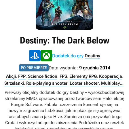
Destiny: The Dark Below
Dodatek do gry
Destiny
Data wydania:
9 grudnia 2014
PO PREMIERZE
Akcji
,
FPP
,
Science fiction
,
FPS
,
Elementy RPG
,
Kooperacja
,
Strzelanki
,
Role-playing shooter
,
Looter shooter
,
Multiplayer
,
Singleplayer
,
Internet
Pierwszy oficjalny dodatek do gry Destiny – wysokobudżetowej
strzelaniny MMO, opracowanej przez twórców serii Halo, ekipę
Bungie Software. Fabuła rozszerzenia koncentruje się na
nowym zagrożeniu ludzkości, jakim okazuje się agresywna
rasa obcych znana jako Hive. Zamierza ona przywołać boga
Crota i wykorzystać go do zniszczenia Podróżnika oraz resztek
ludzkości, czemu zapobiec mają oczywiście gracze.