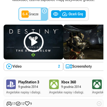



6.4
Oceń Grę
Gracze



Video
2
Screenshoty
PlayStation 3
Xbox 360
X
9 grudnia 2014
9 grudnia 2014
9 
Angielskie napisy i dialogi.
Angielskie napisy i dialogi.
Angielskie 




17
12
9