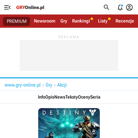




Newsroom
Gry
Rankingi
Listy
Recenzje
PREMIUM
www.gry-online.pl
Gry
Akcji


Info
Opis
News
Teksty
Oceny
Seria