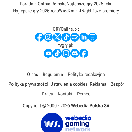
Poradnik Gothic Remake
Najlepsze gry 2026 roku
Najlepsze gry 2025 roku
Wiedźmin 4
Najbliższe premiery
GRYOnline.pl:
tvgry.pl:
O nas
Regulamin
Polityka redakcyjna
Polityka prywatności
Ustawienia cookies
Reklama
Zespół
Praca
Kontakt
Pomoc
Copyright © 2000 -
2026
Webedia Polska SA