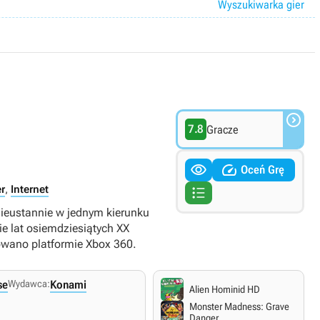
Wyszukiwarka gier

7.8
Gracze


Oceń Grę
r
,
Internet

nieustannie w jednym kierunku
ie lat osiemdziesiątych XX
wano platformie Xbox 360.
se
Wydawca:
Konami
Alien Hominid HD
Monster Madness: Grave
Danger