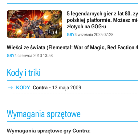
5 legendarnych gier z lat 80. z
polskiej platformie. Możesz mi
złotych na GOG-u

4
GRY
4 września 2025 07:28
Wieści ze świata (Elemental: War of Magic, Red Faction 4
GRY
4 czerwca 2010 13:58
Kody i triki
KODY
Contra
-
13 maja 2009
Wymagania sprzętowe
Wymagania sprzętowe gry Contra: