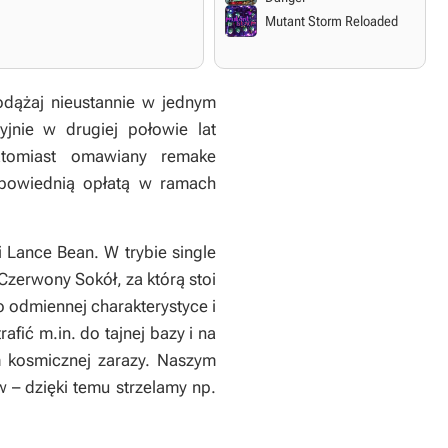
Mutant Storm Reloaded
odążaj nieustannie w jednym
jnie w drugiej połowie lat
atomiast omawiany remake
dpowiednią opłatą w ramach
i Lance Bean. W trybie single
Czerwony Sokół, za którą stoi
 odmiennej charakterystyce i
fić m.in. do tajnej bazy i na
m kosmicznej zarazy. Naszym
– dzięki temu strzelamy np.