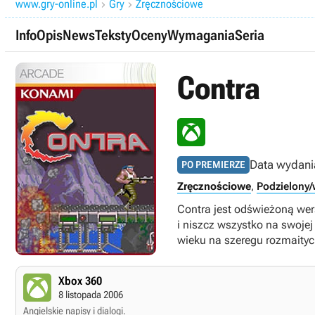
www.gry-online.pl
Gry
Zręcznościowe


Info
Opis
News
Teksty
Oceny
Wymagania
Seria
Contra
Data wydani
PO PREMIERZE
Zręcznościowe
,
Podzielony/
Contra jest odświeżoną wer
i niszcz wszystko na swojej
wieku na szeregu rozmaity
Xbox 360
8 listopada 2006
Angielskie napisy i dialogi.