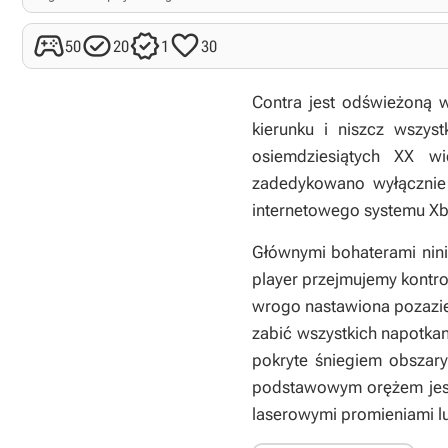




50
20
1
30
Contra
jest odświeżoną w
kierunku i niszcz wszys
osiemdziesiątych XX w
zadedykowano wyłącznie
internetowego systemu Xb
Głównymi bohaterami niniej
player przejmujemy kontro
wrogo nastawiona pozazie
zabić wszystkich napotkan
pokryte śniegiem obszary
podstawowym orężem jest 
laserowymi promieniami lu