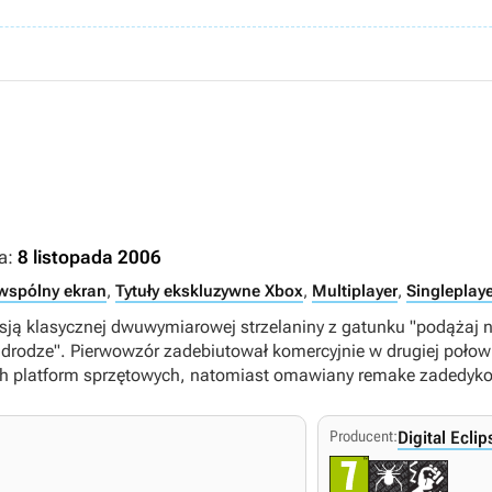
a:
8 listopada 2006
wspólny ekran
,
Tytuły ekskluzywne Xbox
,
Multiplayer
,
Singleplaye
sją klasycznej dwuwymiarowej strzelaniny z gatunku "podążaj 
 drodze". Pierwowzór zadebiutował komercyjnie w drugiej połow
ch platform sprzętowych, natomiast omawiany remake zadedyko
Producent:
Digital Eclip