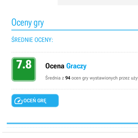
Oceny gry
ŚREDNIE OCENY:
7.8
Ocena
Graczy
Średnia z
94
ocen gry wystawionych przez użyt

OCEŃ GRĘ