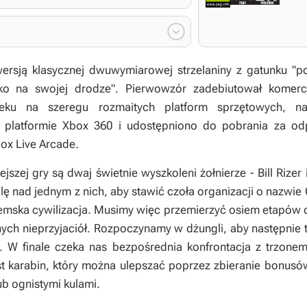

ersją klasycznej dwuwymiarowej strzelaniny z gatunku "p
tko na swojej drodze". Pierwowzór zadebiutował komercy
ieku na szeregu rozmaitych platform sprzętowych, n
 platformie Xbox 360 i udostępniono do pobrania za o
ox Live Arcade.
szej gry są dwaj świetnie wyszkoleni żołnierze - Bill Rizer 
lę nad jednym z nich, aby stawić czoła organizacji o nazwie 
mska cywilizacja. Musimy więc przemierzyć osiem etapów o
ych nieprzyjaciół. Rozpoczynamy w dżungli, aby następnie tra
. W finale czeka nas bezpośrednia konfrontacja z trzone
karabin, który można ulepszać poprzez zbieranie bonusów 
b ognistymi kulami.