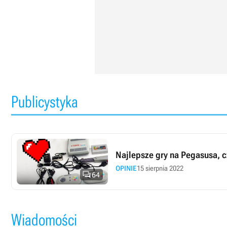
Publicystyka
Najlepsze gry na Pegasusa, cz
OPINIE
15 sierpnia 2022

64
Wiadomości