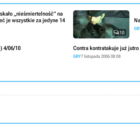
yskało „nieśmiertelność” na
eć je wszystkie za jedyne 14
Na
GR

10
) 4/06/10
Contra kontratakuje już jutro
GRY
7 listopada 2006 08:08