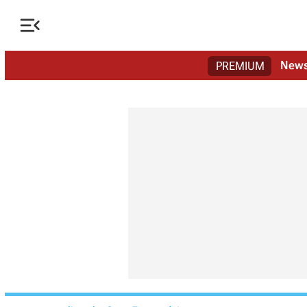

New
PREMIUM