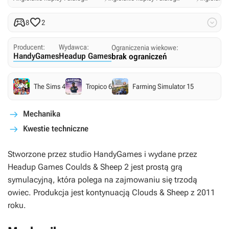



8
2
Producent:
Wydawca:
Ograniczenia wiekowe:
HandyGames
Headup Games
brak ograniczeń
The Sims 4
Tropico 6
Farming Simulator 15
Mechanika
Kwestie techniczne
Stworzone przez studio HandyGames i wydane przez
Headup Games
Coulds & Sheep 2
jest prostą grą
symulacyjną, która polega na zajmowaniu się trzodą
owiec. Produkcja jest kontynuacją
Clouds & Sheep
z 2011
roku.