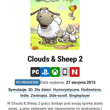
Clouds & Sheep 2
Data wydania:
27 sierpnia 2015
PO PREMIERZE
Symulacje
,
2D
,
Dla dzieci
,
Humorystyczne
,
Hodowlane
,
Indie
,
Zwierzęta
,
Side-scroll
,
Singleplayer
W Clouds & Sheep 2 gracz dostaje pod swoją opiekę stado
owiec, a jego zadaniem jest zapewnienie im spokojnego i