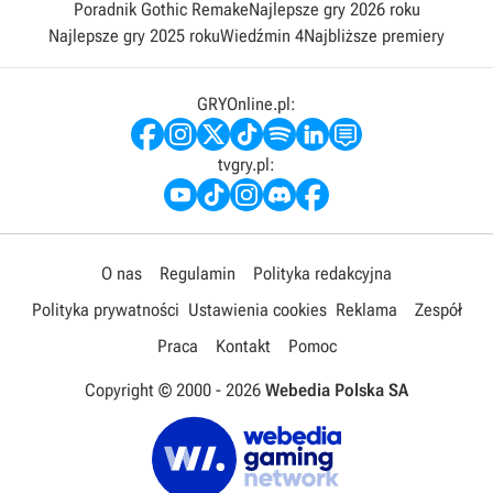
Poradnik Gothic Remake
Najlepsze gry 2026 roku
Najlepsze gry 2025 roku
Wiedźmin 4
Najbliższe premiery
GRYOnline.pl:
tvgry.pl:
O nas
Regulamin
Polityka redakcyjna
Polityka prywatności
Ustawienia cookies
Reklama
Zespół
Praca
Kontakt
Pomoc
Copyright © 2000 -
2026
Webedia Polska SA