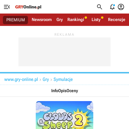




Newsroom
Gry
Rankingi
Listy
Recenzje
PREMIUM
www.gry-online.pl
Gry
Symulacje


Info
Opis
Oceny