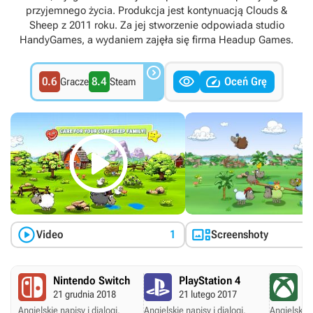
przyjemnego życia. Produkcja jest kontynuacją Clouds &
Sheep z 2011 roku. Za jej stworzenie odpowiada studio
HandyGames, a wydaniem zajęła się firma Headup Games.



0.6
8.4
Oceń Grę
Gracze
Steam



Video
1
Screenshoty
Nintendo Switch
PlayStation 4
X
21 grudnia 2018
21 lutego 2017
18
Angielskie napisy i dialogi.
Angielskie napisy i dialogi.
Angielskie 