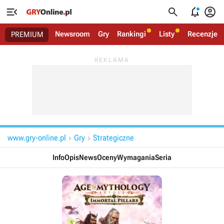




Newsroom
Gry
Rankingi
Listy
Recenzje
PREMIUM
www.gry-online.pl
Gry
Strategiczne


Info
Opis
News
Oceny
Wymagania
Seria