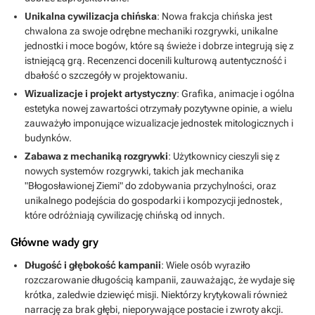
Unikalna cywilizacja chińska
: Nowa frakcja chińska jest
chwalona za swoje odrębne mechaniki rozgrywki, unikalne
jednostki i moce bogów, które są świeże i dobrze integrują się z
istniejącą grą. Recenzenci docenili kulturową autentyczność i
dbałość o szczegóły w projektowaniu.
Wizualizacje i projekt artystyczny
: Grafika, animacje i ogólna
estetyka nowej zawartości otrzymały pozytywne opinie, a wielu
zauważyło imponujące wizualizacje jednostek mitologicznych i
budynków.
Zabawa z mechaniką rozgrywki
: Użytkownicy cieszyli się z
nowych systemów rozgrywki, takich jak mechanika
"Błogosławionej Ziemi" do zdobywania przychylności, oraz
unikalnego podejścia do gospodarki i kompozycji jednostek,
które odróżniają cywilizację chińską od innych.
Główne wady gry
Długość i głębokość kampanii
: Wiele osób wyraziło
rozczarowanie długością kampanii, zauważając, że wydaje się
krótka, zaledwie dziewięć misji. Niektórzy krytykowali również
narrację za brak głębi, nieporywające postacie i zwroty akcji.