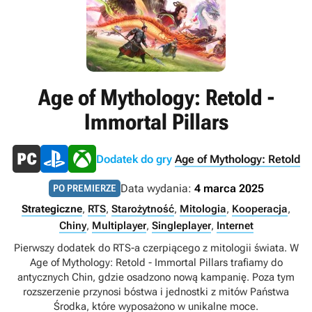
Age of Mythology: Retold -
Immortal Pillars
Dodatek do gry
Age of Mythology: Retold
Data wydania:
4 marca 2025
PO PREMIERZE
Strategiczne
,
RTS
,
Starożytność
,
Mitologia
,
Kooperacja
,
Chiny
,
Multiplayer
,
Singleplayer
,
Internet
Pierwszy dodatek do RTS-a czerpiącego z mitologii świata. W
Age of Mythology: Retold - Immortal Pillars trafiamy do
antycznych Chin, gdzie osadzono nową kampanię. Poza tym
rozszerzenie przynosi bóstwa i jednostki z mitów Państwa
Środka, które wyposażono w unikalne moce.