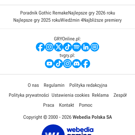
Poradnik Gothic Remake
Najlepsze gry 2026 roku
Najlepsze gry 2025 roku
Wiedźmin 4
Najbliższe premiery
GRYOnline.pl:
tvgry.pl:
O nas
Regulamin
Polityka redakcyjna
Polityka prywatności
Ustawienia cookies
Reklama
Zespół
Praca
Kontakt
Pomoc
Copyright © 2000 -
2026
Webedia Polska SA