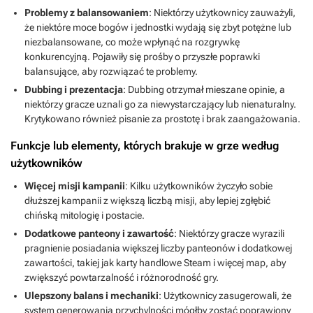
Problemy z balansowaniem
: Niektórzy użytkownicy zauważyli,
że niektóre moce bogów i jednostki wydają się zbyt potężne lub
niezbalansowane, co może wpłynąć na rozgrywkę
konkurencyjną. Pojawiły się prośby o przyszłe poprawki
balansujące, aby rozwiązać te problemy.
Dubbing i prezentacja
: Dubbing otrzymał mieszane opinie, a
niektórzy gracze uznali go za niewystarczający lub nienaturalny.
Krytykowano również pisanie za prostotę i brak zaangażowania.
Funkcje lub elementy, których brakuje w grze według
użytkowników
Więcej misji kampanii
: Kilku użytkowników życzyło sobie
dłuższej kampanii z większą liczbą misji, aby lepiej zgłębić
chińską mitologię i postacie.
Dodatkowe panteony i zawartość
: Niektórzy gracze wyrazili
pragnienie posiadania większej liczby panteonów i dodatkowej
zawartości, takiej jak karty handlowe Steam i więcej map, aby
zwiększyć powtarzalność i różnorodność gry.
Ulepszony balans i mechaniki
: Użytkownicy zasugerowali, że
system generowania przychylności mógłby zostać poprawiony