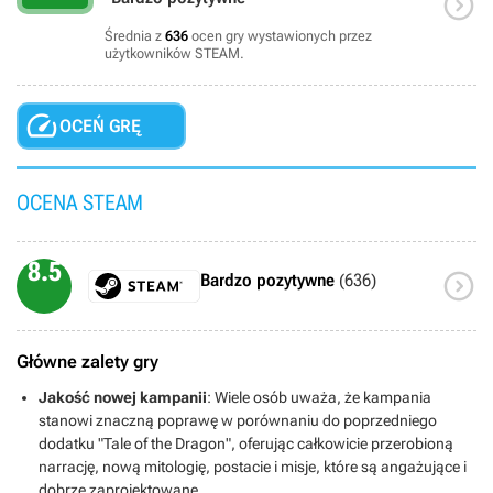

Średnia z
636
ocen gry wystawionych przez
użytkowników STEAM.

OCEŃ GRĘ
OCENA STEAM
8.5

Bardzo pozytywne
(636)
Główne zalety gry
Jakość nowej kampanii
: Wiele osób uważa, że kampania
stanowi znaczną poprawę w porównaniu do poprzedniego
dodatku "Tale of the Dragon", oferując całkowicie przerobioną
narrację, nową mitologię, postacie i misje, które są angażujące i
dobrze zaprojektowane.