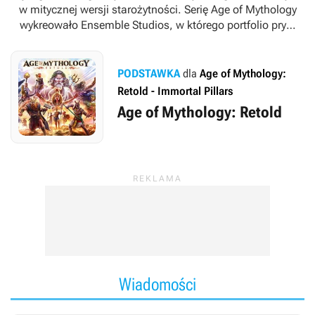
w mitycznej wersji starożytności. Serię
Age of Mythology
wykreowało Ensemble Studios, w którego portfolio prym
wiódł pokrewny gatunkowo cykl
Age of Empires
. Z czasem
w historii marki zapisały się również takie zespoły, jak
SkyBox Labs, World’s Edge i Forgotten Empires.
PODSTAWKA
dla
Age of Mythology:
Retold - Immortal Pillars
Age of Mythology: Retold
Wiadomości