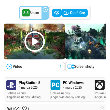



8.5
Oceń Grę
Steam



Video
1
Screenshoty
PlayStation 5
PC Windows
X
4 marca 2025
4 marca 2025
4
Polskie napisy.
Polskie napisy.
Polskie nap
Angielskie napisy i dialogi.
Angielskie napisy i dialogi.
Angielskie 




1
1
1