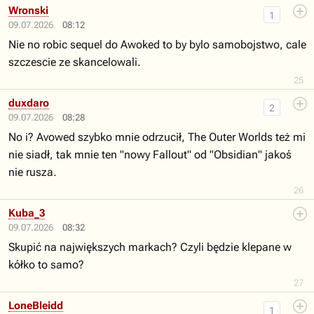
Wronski
1
09.07.2026
08:12
Nie no robic sequel do Awoked to by bylo samobojstwo, cale
szczescie ze skancelowali.
25
duxdaro
2
09.07.2026
08:28
No i? Avowed szybko mnie odrzucił, The Outer Worlds też mi
nie siadł, tak mnie ten "nowy Fallout" od "Obsidian" jakoś
nie rusza.
26
Kuba_3
09.07.2026
08:32
Skupić na największych markach? Czyli będzie klepane w
kółko to samo?
27
LoneBleidd
1