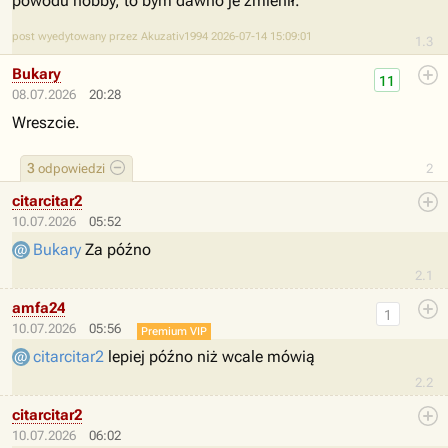
powodu hobby, to bym dawno je zmienił.
post wyedytowany przez Akuzativ1994 2026-07-14 15:09:01
1.3
Bukary
11
08.07.2026
20:28
Wreszcie.
3
odpowiedzi
2
citarcitar2
10.07.2026
05:52
Bukary
Za późno
2.1
amfa24
1
10.07.2026
05:56
Premium VIP
citarcitar2
lepiej późno niż wcale mówią
2.2
citarcitar2
10.07.2026
06:02