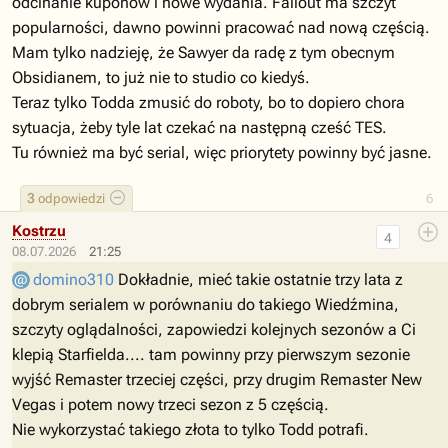
odcinanie kuponów i nowe wydania. Fallout ma szczyt
popularności, dawno powinni pracować nad nową częścią.
Mam tylko nadzieję, że Sawyer da radę z tym obecnym
Obsidianem, to już nie to studio co kiedyś.
Teraz tylko Todda zmusić do roboty, bo to dopiero chora
sytuacja, żeby tyle lat czekać na następną cześć TES.
Tu również ma być serial, więc priorytety powinny być jasne.
3
odpowiedzi
6
Kostrzu
4
08.07.2026
21:25
domino310
Dokładnie, mieć takie ostatnie trzy lata z
dobrym serialem w porównaniu do takiego Wiedźmina,
szczyty oglądalności, zapowiedzi kolejnych sezonów a Ci
klepią Starfielda.... tam powinny przy pierwszym sezonie
wyjść Remaster trzeciej części, przy drugim Remaster New
Vegas i potem nowy trzeci sezon z 5 częścią.
Nie wykorzystać takiego złota to tylko Todd potrafi.