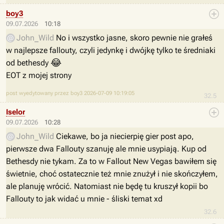
boy3
09.07.2026
10:18
John_Wild
No i wszystko jasne, skoro pewnie nie grałeś
w najlepsze fallouty, czyli jedynkę i dwójkę tylko te średniaki
😂
od bethesdy
EOT z mojej strony
post wyedytowany przez boy3 2026-07-09 10:19:05
32.5
Iselor
09.07.2026
10:28
John_Wild
Ciekawe, bo ja niecierpię gier post apo,
pierwsze dwa Fallouty szanuję ale mnie usypiają. Kup od
Bethesdy nie tykam. Za to w Fallout New Vegas bawiłem się
świetnie, choć ostatecznie też mnie znużył i nie skończyłem,
ale planuję wrócić. Natomiast nie będę tu kruszył kopii bo
Fallouty to jak widać u mnie - śliski temat xd
32.6