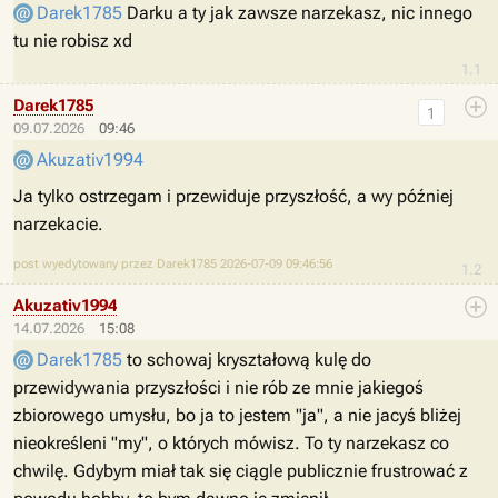
Darek1785
Darku a ty jak zawsze narzekasz, nic innego
tu nie robisz xd
1.1
Darek1785
1
09.07.2026
09:46
Akuzativ1994
Ja tylko ostrzegam i przewiduje przyszłość, a wy później
narzekacie.
post wyedytowany przez Darek1785 2026-07-09 09:46:56
1.2
Akuzativ1994
14.07.2026
15:08
Darek1785
to schowaj kryształową kulę do
przewidywania przyszłości i nie rób ze mnie jakiegoś
zbiorowego umysłu, bo ja to jestem "ja", a nie jacyś bliżej
nieokreśleni "my", o których mówisz. To ty narzekasz co
chwilę. Gdybym miał tak się ciągle publicznie frustrować z