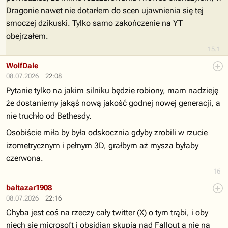
Dragonie nawet nie dotarłem do scen ujawnienia się tej
smoczej dzikuski. Tylko samo zakończenie na YT
obejrzałem.
15.1
WolfDale
08.07.2026
22:08
Pytanie tylko na jakim silniku będzie robiony, mam nadzieję
że dostaniemy jakąś nową jakość godnej nowej generacji, a
nie truchło od Bethesdy.
Osobiście miła by była odskocznia gdyby zrobili w rzucie
izometrycznym i pełnym 3D, grałbym aż mysza byłaby
czerwona.
16
baltazar1908
08.07.2026
22:16
Chyba jest coś na rzeczy cały twitter (X) o tym trąbi, i oby
niech sie microsoft i obsidian skupią nad Fallout a nie na