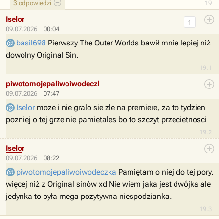
3
odpowiedzi
19
Iselor
1
09.07.2026
00:04
basil698
Pierwszy The Outer Worlds bawił mnie lepiej niż
dowolny Original Sin.
19.1
piwotomojepaliwoiwodeczka
09.07.2026
07:47
Iselor
moze i nie gralo sie zle na premiere, za to tydzien
pozniej o tej grze nie pamietales bo to szczyt przecietnosci
19.2
Iselor
09.07.2026
08:22
piwotomojepaliwoiwodeczka
Pamiętam o niej do tej pory,
więcej niż z Original sinów xd Nie wiem jaka jest dwójka ale
jedynka to była mega pozytywna niespodzianka.
19.3