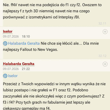
Nie. fNV nawet nie ma podejścia do f1 czy f2. Owszem to
najlepszy f z tych 3D niemniej nawet nie ma czego
porównywać z izometrykami od Interplay /BI.
32.11
Iselor
09.07.2026
18:10
Halabarda Geralta
Nie chce się kłócić ale... Dla mnie
najlepszy Fallout to New Vegas.
32.12
Halabarda Geralta
09.07.2026
21:22
Iselor
Przecież z Twoich wypowiedzi w innym wątku wynika że nie
lubisz postapo i nie grałeś w F1 oraz f2. Podobno
zaczynałeś ale nie skończyłeś więc z czym porównujesz? Z
f3 i f4? Przy tych grach nv fabularnie jest lepszy ale
ciekawszy gameplay ma f4.