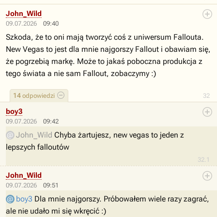
John_Wild
09.07.2026
09:40
Szkoda, że to oni mają tworzyć coś z uniwersum Fallouta.
New Vegas to jest dla mnie najgorszy Fallout i obawiam się,
że pogrzebią markę. Może to jakaś poboczna produkcja z
tego świata a nie sam Fallout, zobaczymy :)
14
odpowiedzi
32
boy3
09.07.2026
09:42
John_Wild
Chyba żartujesz, new vegas to jeden z
lepszych falloutów
32.1
John_Wild
09.07.2026
09:51
boy3
Dla mnie najgorszy. Próbowałem wiele razy zagrać,
ale nie udało mi się wkręcić :)