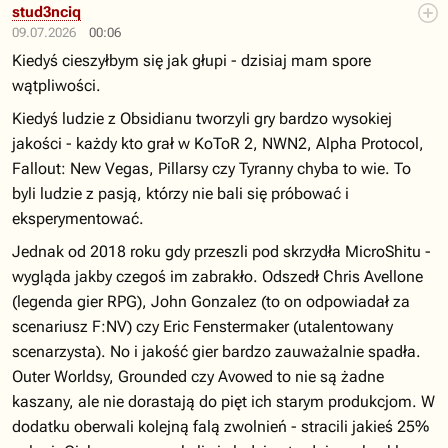
stud3nciq
09.07.2026
00:06
Kiedyś cieszyłbym się jak głupi - dzisiaj mam spore
wątpliwości.
Kiedyś ludzie z Obsidianu tworzyli gry bardzo wysokiej
jakości - każdy kto grał w KoToR 2, NWN2, Alpha Protocol,
Fallout: New Vegas, Pillarsy czy Tyranny chyba to wie. To
byli ludzie z pasją, którzy nie bali się próbować i
eksperymentować.
Jednak od 2018 roku gdy przeszli pod skrzydła MicroShitu -
wygląda jakby czegoś im zabrakło. Odszedł Chris Avellone
(legenda gier RPG), John Gonzalez (to on odpowiadał za
scenariusz F:NV) czy Eric Fenstermaker (utalentowany
scenarzysta). No i jakość gier bardzo zauważalnie spadła.
Outer Worldsy, Grounded czy Avowed to nie są żadne
kaszany, ale nie dorastają do pięt ich starym produkcjom. W
dodatku oberwali kolejną falą zwolnień - stracili jakieś 25%