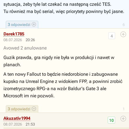
sytuacja, żeby tyle lat czekać na następną cześć TES.
Tu również ma być serial, więc priorytety powinny być jasne.
3
odpowiedzi
6
Darek1785
4
08.07.2026
20:26
Avowed 2 anulowane
Guzik prawda, gra nigdy nie była w produkcji i nawet w
planach.
A ten nowy Fallout to będzie niedorobione i zabugowane
kupsko na Unreal Engine z widokiem FPP, a powinni zrobić
izometrycznego RPG-a na wzór Baldur's Gate 3 ale
Microsoft im nie pozwoli.
3
odpowiedzi
1
Akuzativ1994
10
08.07.2026
21:53