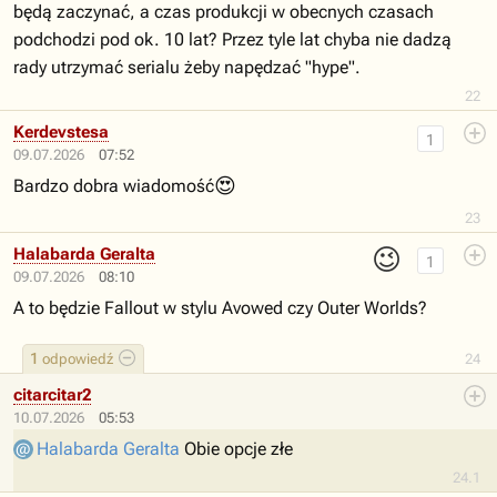
będą zaczynać, a czas produkcji w obecnych czasach
podchodzi pod ok. 10 lat? Przez tyle lat chyba nie dadzą
rady utrzymać serialu żeby napędzać "hype".
22
Kerdevstesa
1
09.07.2026
07:52
😍
Bardzo dobra wiadomość
23
😉
Halabarda Geralta
1
09.07.2026
08:10
A to będzie Fallout w stylu Avowed czy Outer Worlds?
1
odpowiedź
24
citarcitar2
10.07.2026
05:53
Halabarda Geralta
Obie opcje złe
24.1