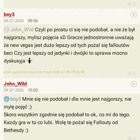
32.2
boy3
09.07.2026
09:56
John_Wild
Czyli po prostu ci się nie podobał, a nie że był
najgorszy, mylisz pojęcia xD Gracze jednostronnie uważają
że new vegas jest dużo lepszy od tych pożal się falloutów
beci Czy jest lepszy od jedynki i dwójki to sprawa mocno
🤷
dyskusyja
post wyedytowany przez boy3 2026-07-09 09:56:59
32.3
John_Wild
09.07.2026
10:02
boy3
Mnie się nie podobał i dla mnie jest najgorszy, nie
mylę pojęć :)
Skoro wszytkim zgodnie się podobał to ok, co mi do tego.
Kazdy gra w to co lubi. Wolę te pożal się Fallouty od
Bethesdy :)
32.4