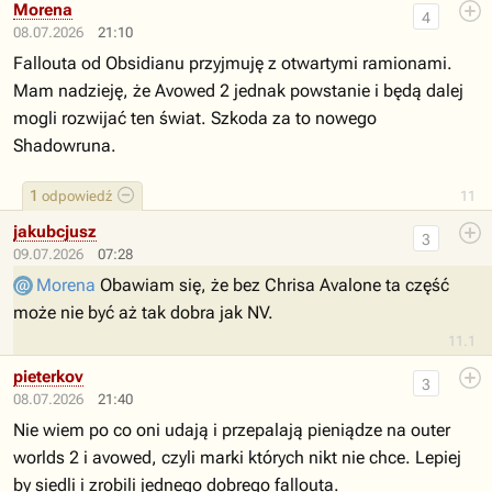
Morena
4
08.07.2026
21:10
Fallouta od Obsidianu przyjmuję z otwartymi ramionami.
Mam nadzieję, że Avowed 2 jednak powstanie i będą dalej
mogli rozwijać ten świat. Szkoda za to nowego
Shadowruna.
1
odpowiedź
11
jakubcjusz
3
09.07.2026
07:28
Morena
Obawiam się, że bez Chrisa Avalone ta część
może nie być aż tak dobra jak NV.
11.1
pieterkov
3
08.07.2026
21:40
Nie wiem po co oni udają i przepalają pieniądze na outer
worlds 2 i avowed, czyli marki których nikt nie chce. Lepiej
by siedli i zrobili jednego dobrego fallouta.