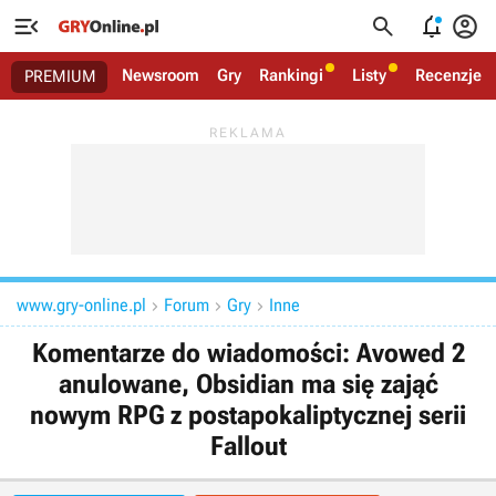




Newsroom
Gry
Rankingi
Listy
Recenzje
PREMIUM
www.gry-online.pl
Forum
Gry
Inne



Komentarze do wiadomości: Avowed 2
anulowane, Obsidian ma się zająć
nowym RPG z postapokaliptycznej serii
Fallout