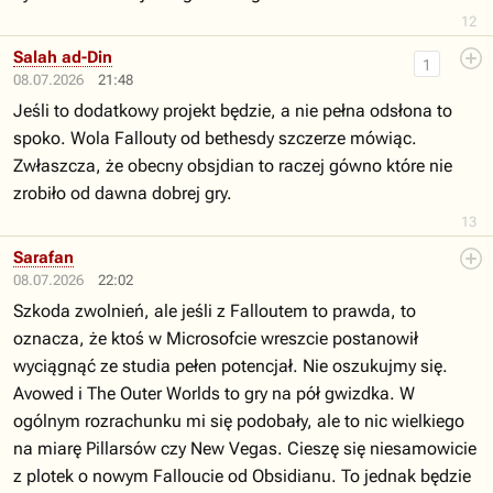
12
Salah ad-Din
1
08.07.2026
21:48
Jeśli to dodatkowy projekt będzie, a nie pełna odsłona to
spoko. Wola Fallouty od bethesdy szczerze mówiąc.
Zwłaszcza, że obecny obsjdian to raczej gówno które nie
zrobiło od dawna dobrej gry.
13
Sarafan
08.07.2026
22:02
Szkoda zwolnień, ale jeśli z Falloutem to prawda, to
oznacza, że ktoś w Microsofcie wreszcie postanowił
wyciągnąć ze studia pełen potencjał. Nie oszukujmy się.
Avowed i The Outer Worlds to gry na pół gwizdka. W
ogólnym rozrachunku mi się podobały, ale to nic wielkiego
na miarę Pillarsów czy New Vegas. Cieszę się niesamowicie
z plotek o nowym Falloucie od Obsidianu. To jednak będzie