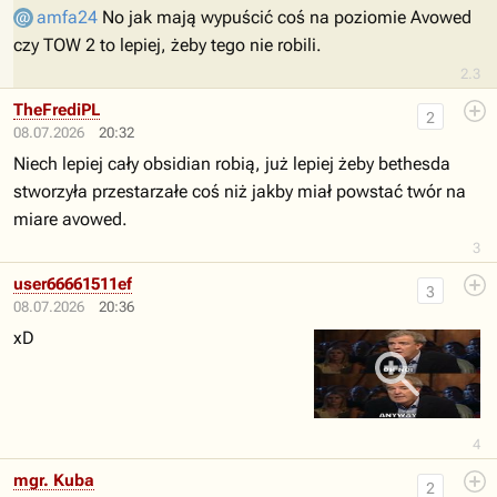
amfa24
No jak mają wypuścić coś na poziomie Avowed
czy TOW 2 to lepiej, żeby tego nie robili.
2.3
TheFrediPL
2
08.07.2026
20:32
Niech lepiej cały obsidian robią, już lepiej żeby bethesda
stworzyła przestarzałe coś niż jakby miał powstać twór na
miare avowed.
3
user66661511ef
3
08.07.2026
20:36
xD
4
mgr. Kuba
2