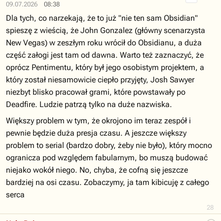
09.07.2026
08:38
Dla tych, co narzekają, że to już "nie ten sam Obsidian"
spieszę z wieścią, że John Gonzalez (główny scenarzysta
New Vegas) w zeszłym roku wrócił do Obsidianu, a duża
część załogi jest tam od dawna. Warto też zaznaczyć, że
oprócz Pentimentu, który był jego osobistym projektem, a
który został niesamowicie ciepło przyjęty, Josh Sawyer
niezbyt blisko pracował grami, które powstawały po
Deadfire. Ludzie patrzą tylko na duże nazwiska.
Większy problem w tym, że okrojono im teraz zespół i
pewnie będzie duża presja czasu. A jeszcze większy
problem to serial (bardzo dobry, żeby nie było), który mocno
ogranicza pod względem fabularnym, bo muszą budować
niejako wokół niego. No, chyba, że cofną się jeszcze
bardziej na osi czasu. Zobaczymy, ja tam kibicuję z całego
serca
28