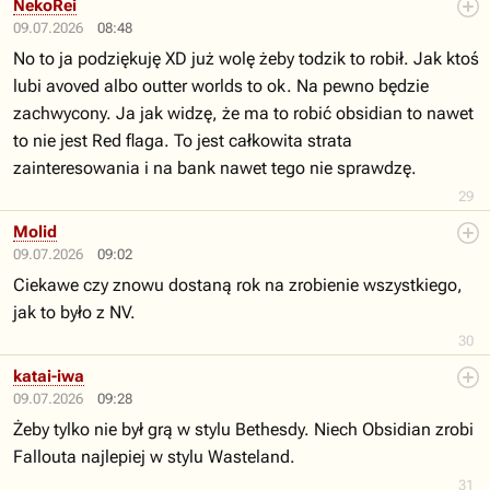
NekoRei
09.07.2026
08:48
No to ja podziękuję XD już wolę żeby todzik to robił. Jak ktoś
lubi avoved albo outter worlds to ok. Na pewno będzie
zachwycony. Ja jak widzę, że ma to robić obsidian to nawet
to nie jest Red flaga. To jest całkowita strata
zainteresowania i na bank nawet tego nie sprawdzę.
29
Molid
09.07.2026
09:02
Ciekawe czy znowu dostaną rok na zrobienie wszystkiego,
jak to było z NV.
30
katai-iwa
09.07.2026
09:28
Żeby tylko nie był grą w stylu Bethesdy. Niech Obsidian zrobi
Fallouta najlepiej w stylu Wasteland.
31