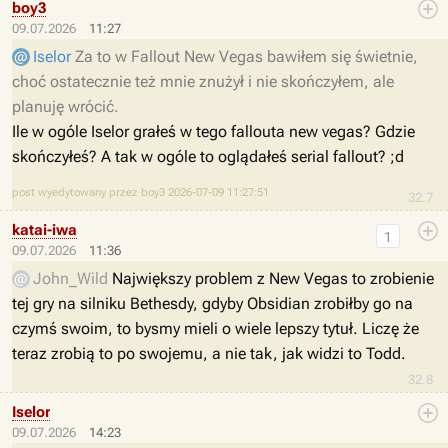
boy3
09.07.2026
11:27
Iselor
Za to w Fallout New Vegas bawiłem się świetnie,
choć ostatecznie też mnie znużył i nie skończyłem, ale
planuję wrócić.
Ile w ogóle Iselor grałeś w tego fallouta new vegas? Gdzie
skończyłeś? A tak w ogóle to oglądałeś serial fallout? ;d
post wyedytowany przez boy3 2026-07-09 11:27:51
32.7
katai-iwa
1
09.07.2026
11:36
John_Wild
Największy problem z New Vegas to zrobienie
tej gry na silniku Bethesdy, gdyby Obsidian zrobiłby go na
czymś swoim, to bysmy mieli o wiele lepszy tytuł. Liczę że
teraz zrobią to po swojemu, a nie tak, jak widzi to Todd.
32.8
Iselor
09.07.2026
14:23