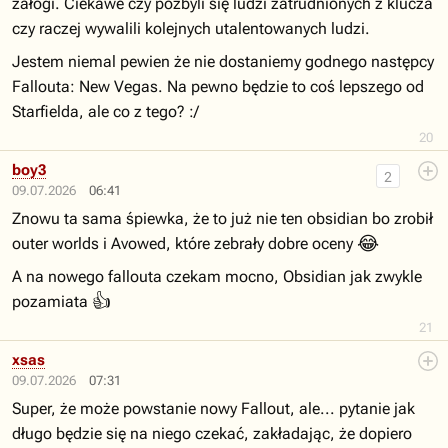
załogi. Ciekawe czy pozbyli się ludzi zatrudnionych z klucza
czy raczej wywalili kolejnych utalentowanych ludzi.
Jestem niemal pewien że nie dostaniemy godnego następcy
Fallouta: New Vegas. Na pewno będzie to coś lepszego od
Starfielda, ale co z tego? :/
20
boy3
2
09.07.2026
06:41
Znowu ta sama śpiewka, że to już nie ten obsidian bo zrobił
😂
outer worlds i Avowed, które zebrały dobre oceny
A na nowego fallouta czekam mocno, Obsidian jak zwykle
👍
pozamiata
21
xsas
09.07.2026
07:31
Super, że może powstanie nowy Fallout, ale... pytanie jak
długo będzie się na niego czekać, zakładając, że dopiero