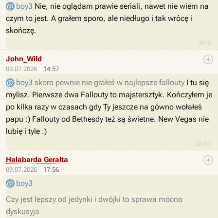
boy3
Nie, nie oglądam prawie seriali, nawet nie wiem na
czym to jest. A grałem sporo, ale niedługo i tak wrócę i
skończę.
32.9
John_Wild
09.07.2026
14:57
boy3
skoro pewnie nie grałeś w najlepsze fallouty
I tu się
mylisz. Pierwsze dwa Fallouty to majstersztyk. Kończyłem je
po kilka razy w czasach gdy Ty jeszcze na gówno wołałeś
papu :) Fallouty od Bethesdy też są świetne. New Vegas nie
lubię i tyle :)
32.10
Halabarda Geralta
09.07.2026
17:56
boy3
Czy jest lepszy od jedynki i dwójki to sprawa mocno
dyskusyja