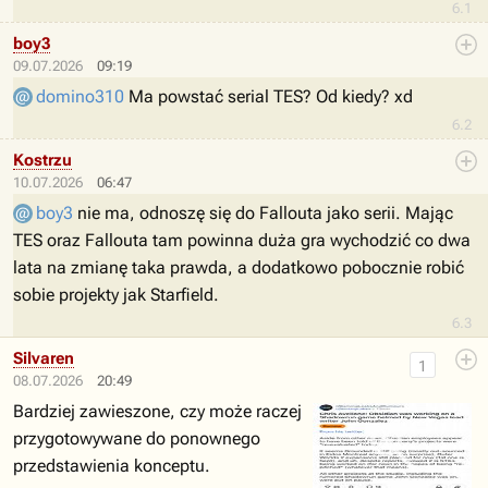
6.1
boy3
09.07.2026
09:19
domino310
Ma powstać serial TES? Od kiedy? xd
6.2
Kostrzu
10.07.2026
06:47
boy3
nie ma, odnoszę się do Fallouta jako serii. Mając
TES oraz Fallouta tam powinna duża gra wychodzić co dwa
lata na zmianę taka prawda, a dodatkowo pobocznie robić
sobie projekty jak Starfield.
6.3
Silvaren
1
08.07.2026
20:49
Bardziej zawieszone, czy może raczej
przygotowywane do ponownego
przedstawienia konceptu.