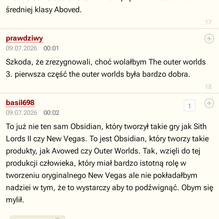
średniej klasy Aboved.
17
prawdziwy
09.07.2026
00:01
Szkoda, że zrezygnowali, choć wolałbym The outer worlds
3. pierwsza część the outer worlds była bardzo dobra.
18
basil698
1
09.07.2026
00:02
To już nie ten sam Obsidian, który tworzył takie gry jak Sith
Lords II czy New Vegas. To jest Obsidian, który tworzy takie
produkty, jak Avowed czy Outer Worlds. Tak, wzięli do tej
produkcji człowieka, który miał bardzo istotną rolę w
tworzeniu oryginalnego New Vegas ale nie pokładałbym
nadziei w tym, że to wystarczy aby to podźwignąć. Obym się
mylił.