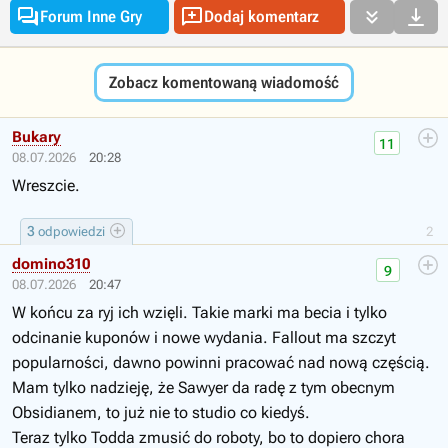




Forum Inne Gry
Dodaj komentarz
Zobacz komentowaną wiadomość
Bukary
11
08.07.2026
20:28
Wreszcie.
3
odpowiedzi
2
domino310
9
08.07.2026
20:47
W końcu za ryj ich wzięli. Takie marki ma becia i tylko
odcinanie kuponów i nowe wydania. Fallout ma szczyt
popularności, dawno powinni pracować nad nową częścią.
Mam tylko nadzieję, że Sawyer da radę z tym obecnym
Obsidianem, to już nie to studio co kiedyś.
Teraz tylko Todda zmusić do roboty, bo to dopiero chora