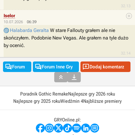
32.13
Iselor
10.07.2026
06:39
Halabarda Geralta
W stare Fallouty grałem ale nie
skończyłem. Podobnie New Vegas. Ale grałem na tyle dużo
by ocenić.
32.14



Forum
Forum Inne Gry
Dodaj komentarz


Poradnik Gothic Remake
Najlepsze gry 2026 roku
Najlepsze gry 2025 roku
Wiedźmin 4
Najbliższe premiery
GRYOnline.pl: