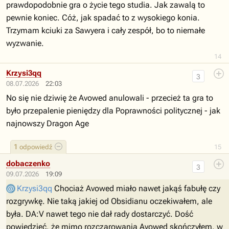
prawdopodobnie gra o życie tego studia. Jak zawalą to
pewnie koniec. Cóż, jak spadać to z wysokiego konia.
Trzymam kciuki za Sawyera i cały zespół, bo to niemałe
wyzwanie.
14
Krzysi3qq
3
08.07.2026
22:03
No się nie dziwię że Avowed anulowali - przecież ta gra to
było przepalenie pieniędzy dla Poprawności politycznej - jak
najnowszy Dragon Age
1
odpowiedź
15
dobaczenko
3
09.07.2026
19:09
Krzysi3qq
Chociaż Avowed miało nawet jakąś fabułę czy
rozgrywkę. Nie taką jakiej od Obsidianu oczekiwałem, ale
była. DA:V nawet tego nie dał rady dostarczyć. Dość
powiedzieć, że mimo rozczarowania Avowed skończyłem, w