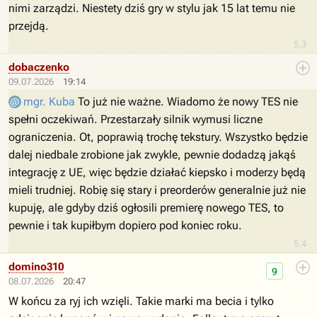
nimi zarządzi. Niestety dziś gry w stylu jak 15 lat temu nie
przejdą.
5.3
dobaczenko
09.07.2026
19:14
mgr. Kuba
To już nie ważne. Wiadomo że nowy TES nie
spełni oczekiwań. Przestarzały silnik wymusi liczne
ograniczenia. Ot, poprawią trochę tekstury. Wszystko będzie
dalej niedbale zrobione jak zwykle, pewnie dodadzą jakąś
integrację z UE, więc będzie działać kiepsko i moderzy będą
mieli trudniej. Robię się stary i preorderów generalnie już nie
kupuję, ale gdyby dziś ogłosili premierę nowego TES, to
pewnie i tak kupiłbym dopiero pod koniec roku.
5.4
domino310
9
08.07.2026
20:47
W końcu za ryj ich wzięli. Takie marki ma becia i tylko