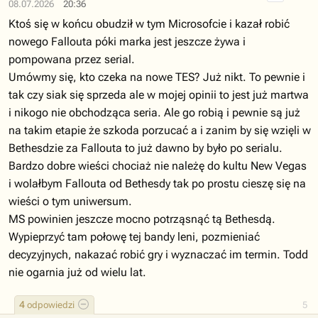
08.07.2026
20:36
Ktoś się w końcu obudził w tym Microsofcie i kazał robić
nowego Fallouta póki marka jest jeszcze żywa i
pompowana przez serial.
Umówmy się, kto czeka na nowe TES? Już nikt. To pewnie i
tak czy siak się sprzeda ale w mojej opinii to jest już martwa
i nikogo nie obchodząca seria. Ale go robią i pewnie są już
na takim etapie że szkoda porzucać a i zanim by się wzięli w
Bethesdzie za Fallouta to już dawno by było po serialu.
Bardzo dobre wieści chociaż nie należę do kultu New Vegas
i wolałbym Fallouta od Bethesdy tak po prostu cieszę się na
wieści o tym uniwersum.
MS powinien jeszcze mocno potrząsnąć tą Bethesdą.
Wypieprzyć tam połowę tej bandy leni, pozmieniać
decyzyjnych, nakazać robić gry i wyznaczać im termin. Todd
nie ogarnia już od wielu lat.
4
odpowiedzi
5