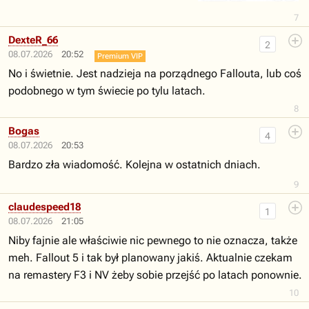
7
DexteR_66
2
08.07.2026
20:52
Premium VIP
No i świetnie. Jest nadzieja na porządnego Fallouta, lub coś
podobnego w tym świecie po tylu latach.
8
Bogas
4
08.07.2026
20:53
Bardzo zła wiadomość. Kolejna w ostatnich dniach.
9
claudespeed18
1
08.07.2026
21:05
Niby fajnie ale właściwie nic pewnego to nie oznacza, także
meh. Fallout 5 i tak był planowany jakiś. Aktualnie czekam
na remastery F3 i NV żeby sobie przejść po latach ponownie.
10