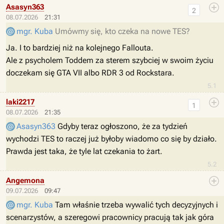
Asasyn363
2
08.07.2026
21:31
mgr. Kuba
Umówmy się, kto czeka na nowe TES?
Ja. I to bardziej niż na kolejnego Fallouta.
Ale z psycholem Toddem za sterem szybciej w swoim życiu
doczekam się GTA VII albo RDR 3 od Rockstara.
5.1
laki2217
1
08.07.2026
21:35
Asasyn363
Gdyby teraz ogłoszono, że za tydzień
wychodzi TES to raczej już byłoby wiadomo co się by działo.
Prawda jest taka, że tyle lat czekania to żart.
5.2
Angemona
09.07.2026
09:47
mgr. Kuba
Tam właśnie trzeba wywalić tych decyzyjnych i
scenarzystów, a szeregowi pracownicy pracują tak jak góra