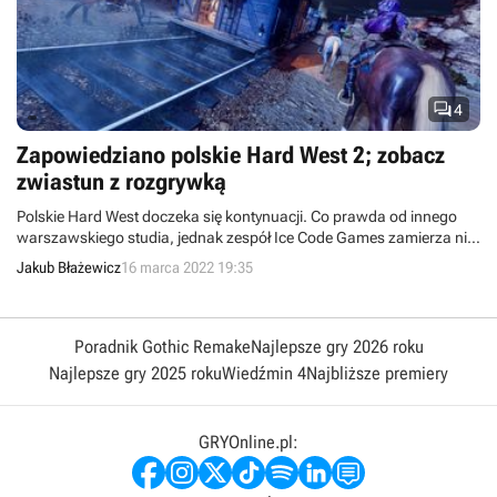

4
Zapowiedziano polskie Hard West 2; zobacz
zwiastun z rozgrywką
Polskie Hard West doczeka się kontynuacji. Co prawda od innego
warszawskiego studia, jednak zespół Ice Code Games zamierza nie
tylko dorównać pierwszej części cyklu, ale przebić oczekiwania jej
Jakub Błażewicz
16 marca 2022 19:35
fanów.
Poradnik Gothic Remake
Najlepsze gry 2026 roku
Najlepsze gry 2025 roku
Wiedźmin 4
Najbliższe premiery
GRYOnline.pl: