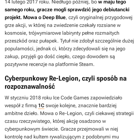
14 lutego 2017 roku. Niedługo później, bo
w maju tego
samego roku, gracze mogli sprawdzić jego debiutancki
projekt. Mowa o
Deep Blue
, czyli oryginalnej przygodowej
grze akcji, w której na zwiedzenie czekały rozsiane w
kosmosie, trójwymiarowe labirynty pełne rozmaitych
przeszkód oraz pułapek. Tytuł nie zdobył szczególnie dużej
popularności, jednak ci, którzy zdecydowali się na jego
zakup, przyjęli go dość ciepło, czego dowodem są
pozytywne recenzje na platformie Steam.
Cyberpunkowy Re-Legion, czyli sposób na
rozpoznawalność
W styczniu 2018 roku Ice Code Games zapowiedziało
wespół z firmą
1C
swoje kolejne, znacznie bardziej
ambitne dzieło. Mowa o
Re-Legion
, czyli ciekawej strategii
czasu rzeczywistego, której akcję osadzono w
cyberpunkowym świecie. Gracze przejmowali w niej
kontrolę nad kultem rywalizującym z podobnymi mu