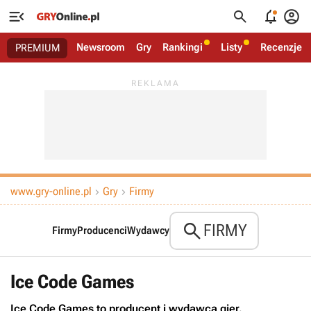




Newsroom
Gry
Rankingi
Listy
Recenzje
PREMIUM
www.gry-online.pl
Gry
Firmy



FIRMY
Firmy
Producenci
Wydawcy
Ice Code Games
Ice Code Games to producent i wydawca gier.