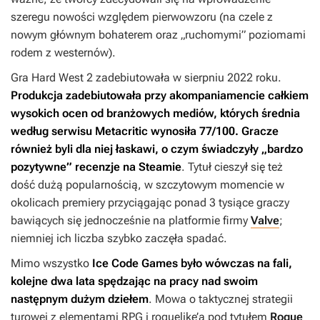
szeregu nowości względem pierwowzoru (na czele z
nowym głównym bohaterem oraz „ruchomymi” poziomami
rodem z westernów).
Gra
Hard West 2
zadebiutowała w sierpniu 2022 roku.
Produkcja zadebiutowała przy akompaniamencie całkiem
wysokich ocen od branżowych mediów, których średnia
według serwisu Metacritic wynosiła 77/100. Gracze
również byli dla niej łaskawi, o czym świadczyły „bardzo
pozytywne” recenzje na Steamie
. Tytuł cieszył się też
dość dużą popularnością, w szczytowym momencie w
okolicach premiery przyciągając ponad 3 tysiące graczy
bawiących się jednocześnie na platformie firmy
Valve
;
niemniej ich liczba szybko zaczęła spadać.
Mimo wszystko
Ice Code Games było wówczas na fali,
kolejne dwa lata spędzając na pracy nad swoim
następnym dużym dziełem
. Mowa o taktycznej strategii
turowej z elementami RPG i roguelike’a pod tytułem
Rogue