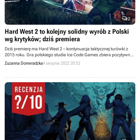

2
Hard West 2 to kolejny solidny wyrób z Polski
wg krytyków; dziś premiera
Dziś premierę ma Hard West 2 – kontynuacja taktycznej turówki z
2015 roku. Gra polskiego studia Ice Code Games zbiera pozytywne
recenzje od krytyków.
Zuzanna Domeradzka
4 sierpnia 2022 20:52