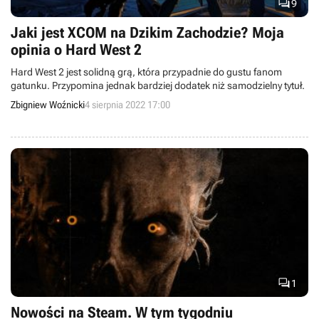

9
Jaki jest XCOM na Dzikim Zachodzie? Moja
opinia o Hard West 2
Hard West 2 jest solidną grą, która przypadnie do gustu fanom
gatunku. Przypomina jednak bardziej dodatek niż samodzielny tytuł.
Zbigniew Woźnicki
4 sierpnia 2022 17:00

1
Nowości na Steam. W tym tygodniu