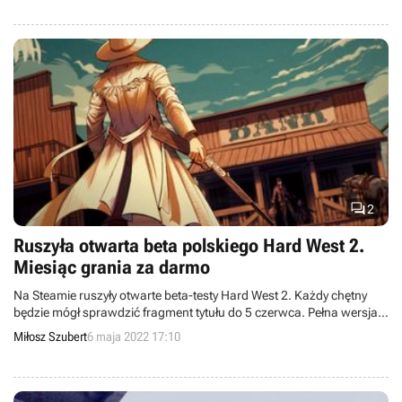

2
Ruszyła otwarta beta polskiego Hard West 2.
Miesiąc grania za darmo
Na Steamie ruszyły otwarte beta-testy Hard West 2. Każdy chętny
będzie mógł sprawdzić fragment tytułu do 5 czerwca. Pełna wersja
gry zadebiutuje w tym roku.
Miłosz Szubert
6 maja 2022 17:10