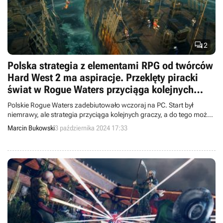

2
Polska strategia z elementami RPG od twórców
Hard West 2 ma aspiracje. Przeklęty piracki
świat w Rogue Waters przyciąga kolejnych
graczy
Polskie Rogue Waters zadebiutowało wczoraj na PC. Start był
niemrawy, ale strategia przyciąga kolejnych graczy, a do tego może
się pochwalić bardzo dobrymi ocenami.
Marcin Bukowski
3 października 2024 17:33