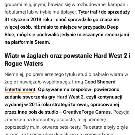
grupami religijnymi, bawiąc się w rozbudowanej kampanii
fabularnej lub w trybie multiplayer.
Tytuł trafił do sprzedaży
31 stycznia 2019 roku i choć sprawdziło go znacznie
więcej osób, niż miało to miejsce w przypadku
Deep
Blue
, mógł się pochwalić jedynie mieszanymi recenzjami
na platformie Steam.
Wiatr w żaglach oraz powstanie Hard West 2 i
Rogue Waters
Niemniej, po premierze tego tytułu studio nabrało wiatru w
żagle i nawiązało współpracę z firmą
Good Sheperd
Entertainment
.
Opisywanemu zespołowi powierzono
zadanie stworzenia gry
Hard West 2
, czyli kontynuacji
wydanej w 2015 roku strategii turowej, opracowanej
przez inne polskie studio –
CreativeForge Games
.
Pozycja
zmierzała na komputery osobiste, a jej premierę
poprzedziły m.in. otwarte beta-testy. Te ostatnie były o tyle
ważne, że twórcy zdecydowali się na wprowadzenie