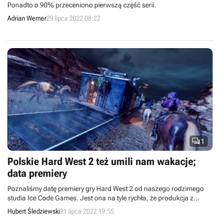
Ponadto o 90% przeceniono pierwszą część serii.
Adrian Werner
29 lipca 2022 08:22

1
Polskie Hard West 2 też umili nam wakacje;
data premiery
Poznaliśmy datę premiery gry Hard West 2 od naszego rodzimego
studia Ice Code Games. Jest ona na tyle rychła, że produkcja z
powodzeniem wypełni nie taki znowu ogórkowy sezon letni.
Hubert Śledziewski
21 lipca 2022 19:55