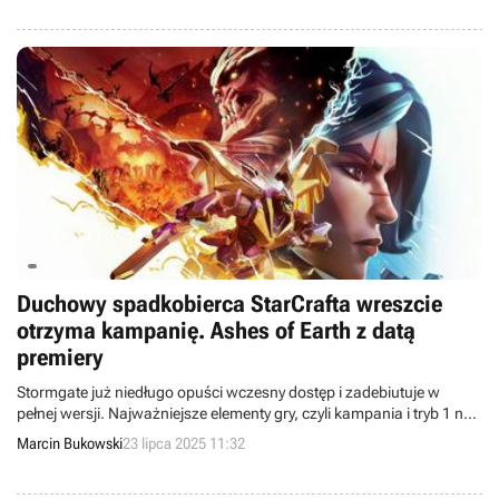
Duchowy spadkobierca StarCrafta wreszcie
otrzyma kampanię. Ashes of Earth z datą
premiery
Stormgate już niedługo opuści wczesny dostęp i zadebiutuje w
pełnej wersji. Najważniejsze elementy gry, czyli kampania i tryb 1 na
1, są już gotowe.
Marcin Bukowski
23 lipca 2025 11:32