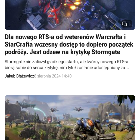

1
Dla nowego RTS-a od weterenów Warcrafta i
StarCrafta wczesny dostęp to dopiero początek
podróży. Jest odzew na krytykę Stormgate
Stormgate nie zaliczył gładkiego startu, ale twórcy nowego RTS-a
biorą sobie do serca krytykę, nim tytuł zostanie udostępniony za
darmo.
Jakub Błażewicz
8 sierpnia 2024 14:40