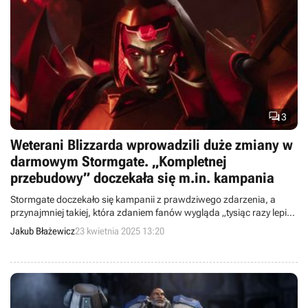

3
Weterani Blizzarda wprowadzili duże zmiany w
darmowym Stormgate. „Kompletnej
przebudowy” doczekała się m.in. kampania
Stormgate doczekało się kampanii z prawdziwego zdarzenia, a
przynajmniej takiej, która zdaniem fanów wygląda „tysiąc razy lepiej”
od tej, która rozczarowała ich na premierę w Steam Early Access.
Jakub Błażewicz
23 kwietnia 2025 13:20