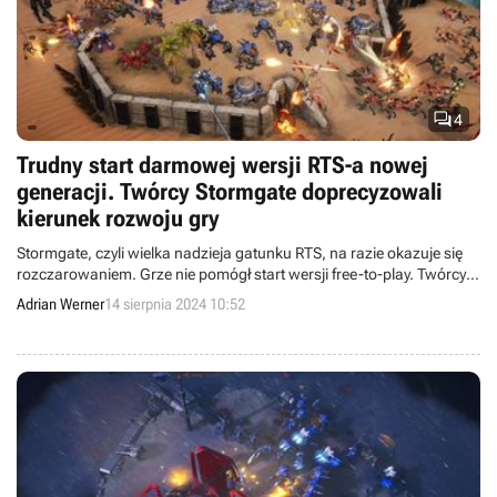

4
Trudny start darmowej wersji RTS-a nowej
generacji. Twórcy Stormgate doprecyzowali
kierunek rozwoju gry
Stormgate, czyli wielka nadzieja gatunku RTS, na razie okazuje się
rozczarowaniem. Grze nie pomógł start wersji free-to-play. Twórcy
mają jednak ambitne plany rozwoju projektu.
Adrian Werner
14 sierpnia 2024 10:52