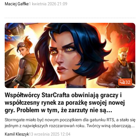
offline.
Maciej Gaffke
1 kwietnia 2026 21:09

32
Współtwórcy StarCrafta obwiniają graczy i
współczesny rynek za porażkę swojej nowej
gry. Problem w tym, że zarzuty nie są
bezpodstawne
Stormgate miało być nowym początkiem dla gatunku RTS, a stało się
jednym z największych rozczarowań roku. Twórcy winą obarczają
graczy oraz rynek, ale problem leży gdzie indziej.
Kamil Kleszyk
13 września 2025 12:04