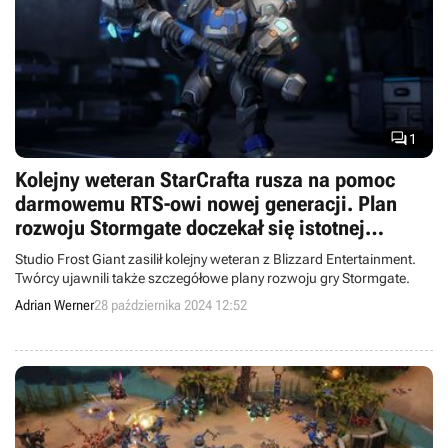

1
Kolejny weteran StarCrafta rusza na pomoc
darmowemu RTS-owi nowej generacji. Plan
rozwoju Stormgate doczekał się istotnej
aktualizacji
Studio Frost Giant zasilił kolejny weteran z Blizzard Entertainment.
Twórcy ujawnili także szczegółowe plany rozwoju gry Stormgate.
Adrian Werner
28 października 2024 12:52