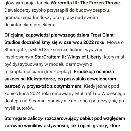
głównym projektancie
Warcrafta III: The Frozen Throne
.
Deweloperzy szybko przystąpili do budowy zespołu,
gromadzenia funduszy oraz pracy nad swoim
debiutanckim projektem.
Oficjalnej zapowiedzi pierwszego dzieła Frost Giant
Studios doczekaliśmy się w czerwcu 2022 roku
. Mowa o
Stormgate
, czyli RTS-ie science fiction, wyraźnie
inspirowanym
StarCraftem II: Wings of Liberty
, który miał
być dystrybuowany w modelu darmowym z
mikropłatnościami (free-to-play).
Produkcja odniosła
sukces na Kickstarterze, co pozwalało deweloperom
patrzeć w przyszłość z optymizmem
. Kiedy jednak pod
koniec lipca 2024 roku omawiany tytuł trafił do Wczesnego
dostępu na Steamie, sprawy nie do końca potoczyły się po
myśli autorów.
Stormgate
zaliczył rozczarowujący debiut pod względem
zarówno wyników aktywności, jak i opinii graczy, które