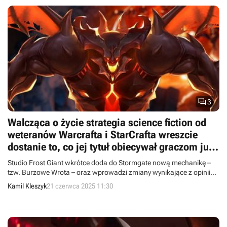

3
Walcząca o życie strategia science fiction od
weteranów Warcrafta i StarCrafta wreszcie
dostanie to, co jej tytuł obiecywał graczom już
na premierę
Studio Frost Giant wkrótce doda do Stormgate nową mechanikę –
tzw. Burzowe Wrota – oraz wprowadzi zmiany wynikające z opinii
graczy.
Kamil Kleszyk
21 czerwca 2025 11:30