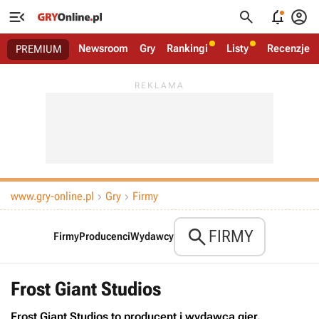




Newsroom
Gry
Rankingi
Listy
Recenzje
PREMIUM
www.gry-online.pl
Gry
Firmy



FIRMY
Firmy
Producenci
Wydawcy
Frost Giant Studios
Frost Giant Studios to producent i wydawca gier.