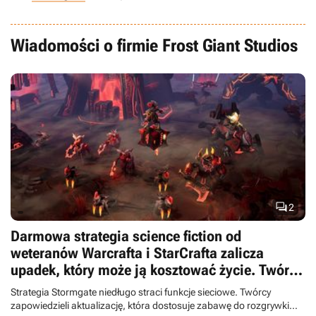
Wiadomości o firmie Frost Giant Studios

2
Darmowa strategia science fiction od
weteranów Warcrafta i StarCrafta zalicza
upadek, który może ją kosztować życie. Twórcy
obiecują jednak szalupę ratunkową
Strategia Stormgate niedługo straci funkcje sieciowe. Twórcy
zapowiedzieli aktualizację, która dostosuje zabawę do rozgrywki