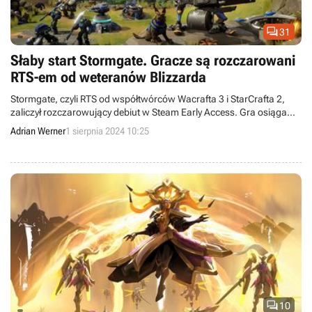

31
Słaby start Stormgate. Gracze są rozczarowani
RTS-em od weteranów Blizzarda
Stormgate, czyli RTS od współtwórców Wacrafta 3 i StarCrafta 2,
zaliczył rozczarowujący debiut w Steam Early Access. Gra osiąga
słabe wyniki aktywności i zbiera mieszane recenzje.
Adrian Werner
1 sierpnia 2024 10:25

10