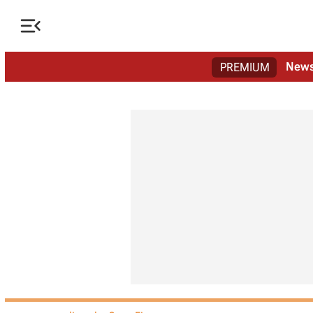

New
PREMIUM