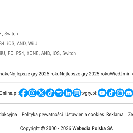
X, Switch
S4, iOS, AND, WiiU
iiU, PC, PS4, XONE, AND, iOS, Switch
emake
Najlepsze gry 2026 roku
Najlepsze gry 2025 roku
Wiedźmin 
nline.pl:
tvgry.pl:
edakcyjna
Polityka prywatności
Ustawienia cookies
Reklama
Ze
Copyright © 2000 -
2026
Webedia Polska SA