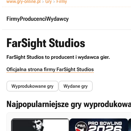
www.gry-online.pl
Gry
Firmy


Firmy
Producenci
Wydawcy
FarSight Studios
FarSight Studios to producent i wydawca gier.
Oficjalna strona firmy FarSight Studios
Wyprodukowane gry
Wydane gry
Najpopularniejsze gry wyprodukowa