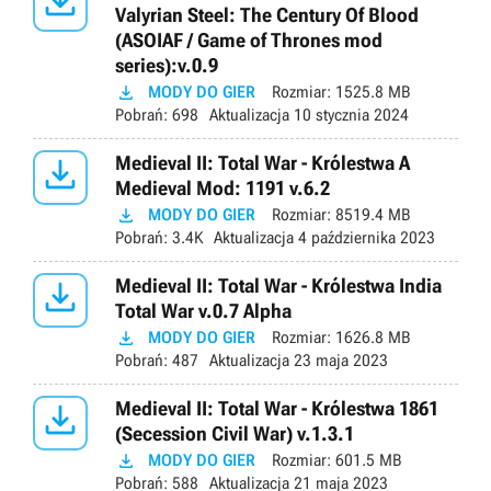

Valyrian Steel: The Century Of Blood
(ASOIAF / Game of Thrones mod
series):v.0.9

MODY DO GIER
Rozmiar:
1525.8 MB
Pobrań:
698
Aktualizacja
10 stycznia 2024

Medieval II: Total War - Królestwa A
Medieval Mod: 1191 v.6.2

MODY DO GIER
Rozmiar:
8519.4 MB
Pobrań:
3.4K
Aktualizacja
4 października 2023

Medieval II: Total War - Królestwa India
Total War v.0.7 Alpha

MODY DO GIER
Rozmiar:
1626.8 MB
Pobrań:
487
Aktualizacja
23 maja 2023

Medieval II: Total War - Królestwa 1861
(Secession Civil War) v.1.3.1

MODY DO GIER
Rozmiar:
601.5 MB
Pobrań:
588
Aktualizacja
21 maja 2023