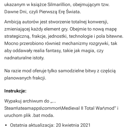
ukazanym w książce
Silmarillion
, obejmującym tzw.
Dawne Dni, czyli Pierwszą Erę Świata.
Ambicją autorów jest stworzenie totalnej konwersji,
zmieniającej każdy element gry. Obejmie to nową mapę
strategiczną, frakcje, jednostki, technologie i pola bitewne.
Mocno przerobiono również mechanizmy rozgrywki, tak
aby oddawały realia fantasy, takie jak magia, czy
nadnaturalne istoty.
Na razie mod oferuje tylko samodzielne bitwy z częścią
planowanych frakcji.
Instrukcje:
Wypakuj archiwum do „…
Steam\steamapps\common\Medieval II Total War\mod” i
uruchom plik .bat moda.
Ostatnia aktualizacja: 20 kwietnia 2021