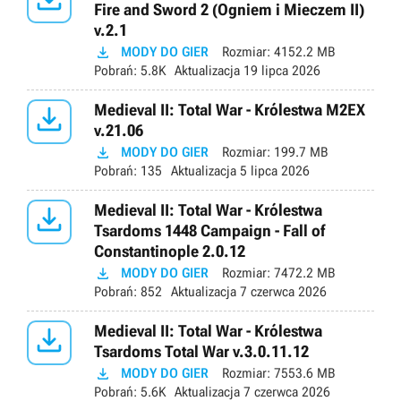
Fire and Sword 2 (Ogniem i Mieczem II)
v.2.1

MODY DO GIER
Rozmiar:
4152.2 MB
Pobrań:
5.8K
Aktualizacja
19 lipca 2026

Medieval II: Total War - Królestwa M2EX
v.21.06

MODY DO GIER
Rozmiar:
199.7 MB
Pobrań:
135
Aktualizacja
5 lipca 2026

Medieval II: Total War - Królestwa
Tsardoms 1448 Campaign - Fall of
Constantinople 2.0.12

MODY DO GIER
Rozmiar:
7472.2 MB
Pobrań:
852
Aktualizacja
7 czerwca 2026

Medieval II: Total War - Królestwa
Tsardoms Total War v.3.0.11.12

MODY DO GIER
Rozmiar:
7553.6 MB
Pobrań:
5.6K
Aktualizacja
7 czerwca 2026