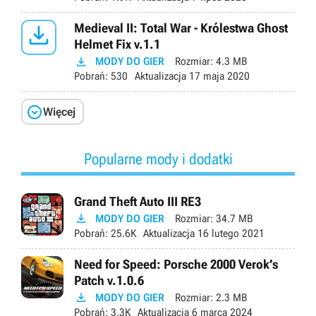

Medieval II: Total War - Królestwa Ghost
Helmet Fix v.1.1

MODY DO GIER
Rozmiar:
4.3 MB
Pobrań:
530
Aktualizacja
17 maja 2020

Więcej
Popularne mody i dodatki
Grand Theft Auto III RE3

MODY DO GIER
Rozmiar:
34.7 MB
Pobrań:
25.6K
Aktualizacja
16 lutego 2021
Need for Speed: Porsche 2000 Verok’s
Patch v.1.0.6

MODY DO GIER
Rozmiar:
2.3 MB
Pobrań:
3.3K
Aktualizacja
6 marca 2024