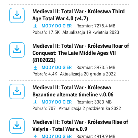

Medieval II: Total War - Królestwa Third
Age Total War 4.0 (v4.7)

MODY DO GIER
Rozmiar:
7275.4 MB
Pobrań:
17.5K
Aktualizacja
19 kwietnia 2023

Medieval II: Total War - Królestwa Roar of
Conquest: The Late Middle Ages VII
(8102022)

MODY DO GIER
Rozmiar:
3973.5 MB
Pobrań:
4.4K
Aktualizacja
20 grudnia 2022

Medieval II: Total War - Królestwa
Byzantine alternate timeline v.0.06

MODY DO GIER
Rozmiar:
3383 MB
Pobrań:
707
Aktualizacja
2 października 2022

Medieval II: Total War - Królestwa Rise of
Valyria - Total War v.0.9

MODY DO GIER
Rozmiar:
4919.9 MB