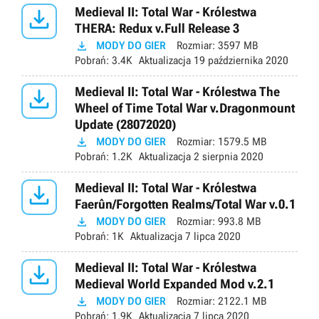

Medieval II: Total War - Królestwa
THERA: Redux v.Full Release 3

MODY DO GIER
Rozmiar:
3597 MB
Pobrań:
3.4K
Aktualizacja
19 października 2020

Medieval II: Total War - Królestwa The
Wheel of Time Total War v.Dragonmount
Update (28072020)

MODY DO GIER
Rozmiar:
1579.5 MB
Pobrań:
1.2K
Aktualizacja
2 sierpnia 2020

Medieval II: Total War - Królestwa
Faerûn/Forgotten Realms/Total War v.0.1

MODY DO GIER
Rozmiar:
993.8 MB
Pobrań:
1K
Aktualizacja
7 lipca 2020

Medieval II: Total War - Królestwa
Medieval World Expanded Mod v.2.1

MODY DO GIER
Rozmiar:
2122.1 MB
Pobrań:
1.9K
Aktualizacja
7 lipca 2020