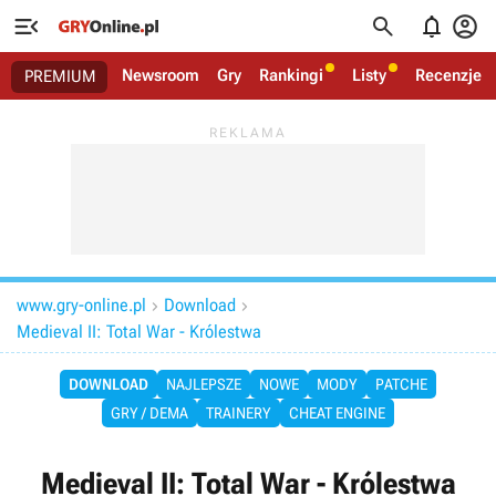




Newsroom
Gry
Rankingi
Listy
Recenzje
PREMIUM
www.gry-online.pl
Download


Medieval II: Total War - Królestwa
DOWNLOAD
NAJLEPSZE
NOWE
MODY
PATCHE
GRY / DEMA
TRAINERY
CHEAT ENGINE
Medieval II: Total War - Królestwa