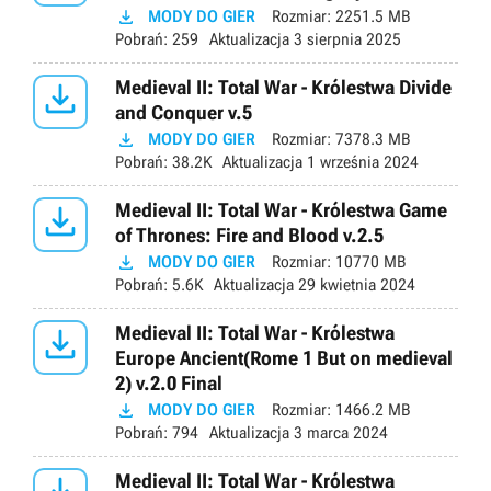

MODY DO GIER
Rozmiar:
2251.5 MB
Pobrań:
259
Aktualizacja
3 sierpnia 2025

Medieval II: Total War - Królestwa Divide
and Conquer v.5

MODY DO GIER
Rozmiar:
7378.3 MB
Pobrań:
38.2K
Aktualizacja
1 września 2024

Medieval II: Total War - Królestwa Game
of Thrones: Fire and Blood v.2.5

MODY DO GIER
Rozmiar:
10770 MB
Pobrań:
5.6K
Aktualizacja
29 kwietnia 2024

Medieval II: Total War - Królestwa
Europe Ancient(Rome 1 But on medieval
2) v.2.0 Final

MODY DO GIER
Rozmiar:
1466.2 MB
Pobrań:
794
Aktualizacja
3 marca 2024
Medieval II: Total War - Królestwa