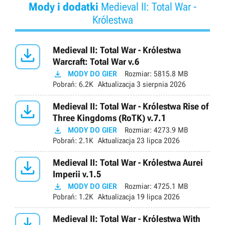
Mody i dodatki
Medieval II: Total War -
Królestwa

Medieval II: Total War - Królestwa
Warcraft: Total War v.6

MODY DO GIER
Rozmiar:
5815.8 MB
Pobrań:
6.2K
Aktualizacja
3 sierpnia 2026

Medieval II: Total War - Królestwa Rise of
Three Kingdoms (RoTK) v.7.1

MODY DO GIER
Rozmiar:
4273.9 MB
Pobrań:
2.1K
Aktualizacja
23 lipca 2026

Medieval II: Total War - Królestwa Aurei
Imperii v.1.5

MODY DO GIER
Rozmiar:
4725.1 MB
Pobrań:
1.2K
Aktualizacja
19 lipca 2026

Medieval II: Total War - Królestwa With