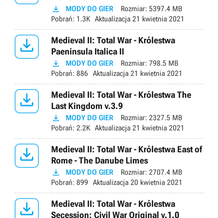

MODY DO GIER
Rozmiar:
5397.4 MB
Pobrań:
1.3K
Aktualizacja
21 kwietnia 2021

Medieval II: Total War - Królestwa
Paeninsula Italica II

MODY DO GIER
Rozmiar:
798.5 MB
Pobrań:
886
Aktualizacja
21 kwietnia 2021

Medieval II: Total War - Królestwa The
Last Kingdom v.3.9

MODY DO GIER
Rozmiar:
2327.5 MB
Pobrań:
2.2K
Aktualizacja
21 kwietnia 2021

Medieval II: Total War - Królestwa East of
Rome - The Danube Limes

MODY DO GIER
Rozmiar:
2707.4 MB
Pobrań:
899
Aktualizacja
20 kwietnia 2021

Medieval II: Total War - Królestwa
Secession: Civil War Original v.1.0