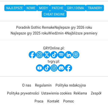
NAJLEPSZE
NOWE
MODY
PATCHE
GRY / DEMA
TRAINERY
CHEAT ENGINE
Poradnik Gothic Remake
Najlepsze gry 2026 roku
Najlepsze gry 2025 roku
Wiedźmin 4
Najbliższe premiery
GRYOnline.pl:
tvgry.pl:
O nas
Regulamin
Polityka redakcyjna
Polityka prywatności
Ustawienia cookies
Reklama
Zespół
Praca
Kontakt
Pomoc