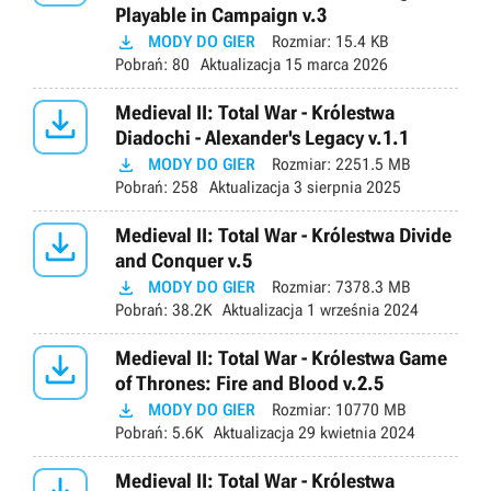
Playable in Campaign v.3

MODY DO GIER
Rozmiar:
15.4 KB
Pobrań:
80
Aktualizacja
15 marca 2026

Medieval II: Total War - Królestwa
Diadochi - Alexander's Legacy v.1.1

MODY DO GIER
Rozmiar:
2251.5 MB
Pobrań:
258
Aktualizacja
3 sierpnia 2025

Medieval II: Total War - Królestwa Divide
and Conquer v.5

MODY DO GIER
Rozmiar:
7378.3 MB
Pobrań:
38.2K
Aktualizacja
1 września 2024

Medieval II: Total War - Królestwa Game
of Thrones: Fire and Blood v.2.5

MODY DO GIER
Rozmiar:
10770 MB
Pobrań:
5.6K
Aktualizacja
29 kwietnia 2024
Medieval II: Total War - Królestwa