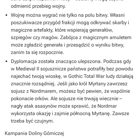
odmienić przebieg wojny.
Wojnę można wygrać nie tylko na polu bitwy. Własni
poszukiwacze przygód frakcji mogą odkrywać skarby i
magiczne artefakty, które wspierają generałów,
szpiegów czy magów. Zabójca z magicznym amuletem
może zgładzić generała i przesądzić o wyniku bitwy,
zanim ta się rozpocznie.
Dyplomacja została znacząco ulepszona. Podczas gdy
w Medieval II sojusznicze państwa potrafiły bez powodu
najechać twoją wioskę, w Gothic Total War ludy działają
znacznie rozsądniej. Jeśli jako król Myrtany zawrzesz
sojusz z Nordmarem, możesz być pewien, że wspólnie
pokonacie orków. Ale sojusze nie trwają wiecznie –
nagły atak asasynów może sprawić, że Nordmar
wykorzysta okazję i zajmie północną Myrtanę. Zawsze
trzeba być czujnym.
Kampania Doliny Górniczej