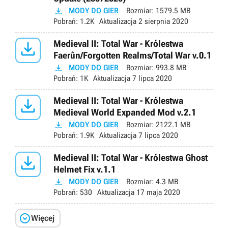

MODY DO GIER
Rozmiar:
1579.5 MB
Pobrań:
1.2K
Aktualizacja
2 sierpnia 2020

Medieval II: Total War - Królestwa
Faerûn/Forgotten Realms/Total War v.0.1

MODY DO GIER
Rozmiar:
993.8 MB
Pobrań:
1K
Aktualizacja
7 lipca 2020

Medieval II: Total War - Królestwa
Medieval World Expanded Mod v.2.1

MODY DO GIER
Rozmiar:
2122.1 MB
Pobrań:
1.9K
Aktualizacja
7 lipca 2020

Medieval II: Total War - Królestwa Ghost
Helmet Fix v.1.1

MODY DO GIER
Rozmiar:
4.3 MB
Pobrań:
530
Aktualizacja
17 maja 2020

Więcej