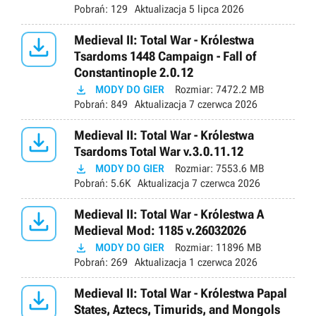
Pobrań:
129
Aktualizacja
5 lipca 2026

Medieval II: Total War - Królestwa
Tsardoms 1448 Campaign - Fall of
Constantinople 2.0.12

MODY DO GIER
Rozmiar:
7472.2 MB
Pobrań:
849
Aktualizacja
7 czerwca 2026

Medieval II: Total War - Królestwa
Tsardoms Total War v.3.0.11.12

MODY DO GIER
Rozmiar:
7553.6 MB
Pobrań:
5.6K
Aktualizacja
7 czerwca 2026

Medieval II: Total War - Królestwa A
Medieval Mod: 1185 v.26032026

MODY DO GIER
Rozmiar:
11896 MB
Pobrań:
269
Aktualizacja
1 czerwca 2026

Medieval II: Total War - Królestwa Papal
States, Aztecs, Timurids, and Mongols