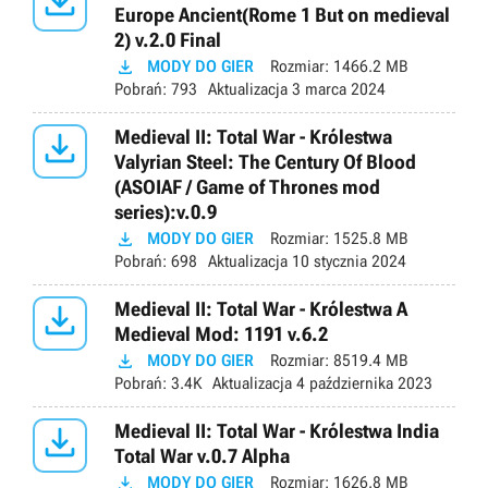

Europe Ancient(Rome 1 But on medieval
2) v.2.0 Final

MODY DO GIER
Rozmiar:
1466.2 MB
Pobrań:
793
Aktualizacja
3 marca 2024

Medieval II: Total War - Królestwa
Valyrian Steel: The Century Of Blood
(ASOIAF / Game of Thrones mod
series):v.0.9

MODY DO GIER
Rozmiar:
1525.8 MB
Pobrań:
698
Aktualizacja
10 stycznia 2024

Medieval II: Total War - Królestwa A
Medieval Mod: 1191 v.6.2

MODY DO GIER
Rozmiar:
8519.4 MB
Pobrań:
3.4K
Aktualizacja
4 października 2023

Medieval II: Total War - Królestwa India
Total War v.0.7 Alpha

MODY DO GIER
Rozmiar:
1626.8 MB