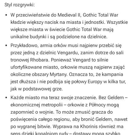
Styl rozgrywki:
W przeciwieństwie do Medieval II, Gothic Total War
kładzie większy nacisk na miasta i jednostki. Wszystkie
większe miasta w świecie Gothic Total War mają
unikalne budynki i są podzielone na dzielnice.
Przykładowo, armia orków musi najpierw przebić się
przez jedną z dzielnic Vengardu, zanim dotrze do sali
tronowej Rhobara. Ponieważ Vengard to silnie
ufortyfikowane miasto, orkowie muszą najpierw zająć
okoliczne obszary Myrtany. Oznacza to, że kampania
jest dłuższa i nie podbija się połowy Europy w kilka tur,
jak w podstawowej grze.
Każde miasto ma teraz swoje znaczenie. Bez Geldern –
ekonomicznej metropolii – orkowie z Północy mogą
zapomnieć o wojnie. To może zmusić gracza do
poświęcenia całego regionu, aby bronić Geldern, nawet
po wygranej bitwie. Wyprawa na Khorinis również ma
sens dzięki kopalniom rudy – dostawy mogą szybko