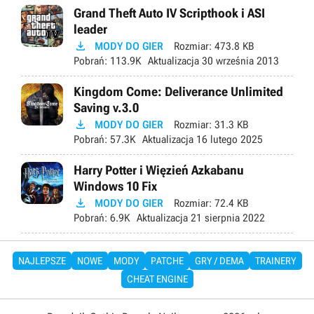
Grand Theft Auto IV Scripthook i ASI
leader

MODY DO GIER
Rozmiar:
473.8 KB
Pobrań:
113.9K
Aktualizacja
30 września 2013
Kingdom Come: Deliverance Unlimited
Saving v.3.0

MODY DO GIER
Rozmiar:
31.3 KB
Pobrań:
57.3K
Aktualizacja
16 lutego 2025
Harry Potter i Więzień Azkabanu
Windows 10 Fix

MODY DO GIER
Rozmiar:
72.4 KB
Pobrań:
6.9K
Aktualizacja
21 sierpnia 2022
NAJLEPSZE
NOWE
MODY
PATCHE
GRY / DEMA
TRAINERY
CHEAT ENGINE