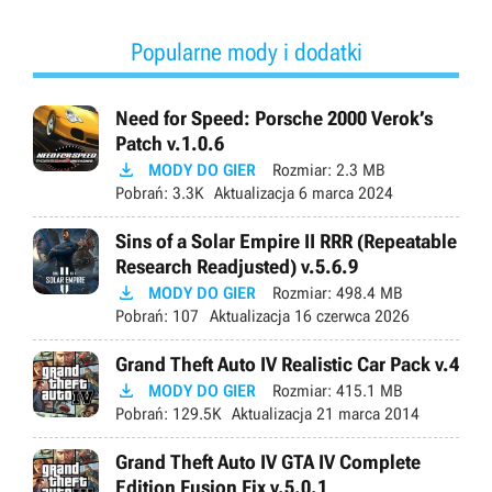
Popularne mody i dodatki
Need for Speed: Porsche 2000 Verok’s
Patch v.1.0.6

MODY DO GIER
Rozmiar:
2.3 MB
Pobrań:
3.3K
Aktualizacja
6 marca 2024
Sins of a Solar Empire II RRR (Repeatable
Research Readjusted) v.5.6.9

MODY DO GIER
Rozmiar:
498.4 MB
Pobrań:
107
Aktualizacja
16 czerwca 2026
Grand Theft Auto IV Realistic Car Pack v.4

MODY DO GIER
Rozmiar:
415.1 MB
Pobrań:
129.5K
Aktualizacja
21 marca 2014
Grand Theft Auto IV GTA IV Complete
Edition Fusion Fix v.5.0.1