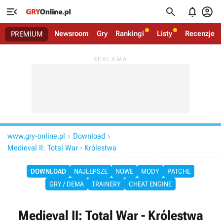




Newsroom
Gry
Rankingi
Listy
Recenzje
PREMIUM
www.gry-online.pl
Download


Medieval II: Total War - Królestwa
DOWNLOAD
NAJLEPSZE
NOWE
MODY
PATCHE
GRY / DEMA
TRAINERY
CHEAT ENGINE
Medieval II: Total War - Królestwa