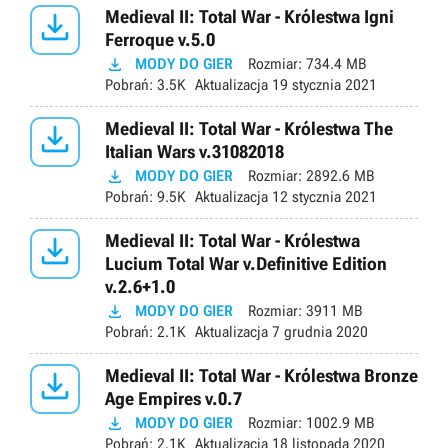

Medieval II: Total War - Królestwa Igni
Ferroque v.5.0

MODY DO GIER
Rozmiar:
734.4 MB
Pobrań:
3.5K
Aktualizacja
19 stycznia 2021

Medieval II: Total War - Królestwa The
Italian Wars v.31082018

MODY DO GIER
Rozmiar:
2892.6 MB
Pobrań:
9.5K
Aktualizacja
12 stycznia 2021

Medieval II: Total War - Królestwa
Lucium Total War v.Definitive Edition
v.2.6+1.0

MODY DO GIER
Rozmiar:
3911 MB
Pobrań:
2.1K
Aktualizacja
7 grudnia 2020

Medieval II: Total War - Królestwa Bronze
Age Empires v.0.7

MODY DO GIER
Rozmiar:
1002.9 MB
Pobrań:
2.1K
Aktualizacja
18 listopada 2020