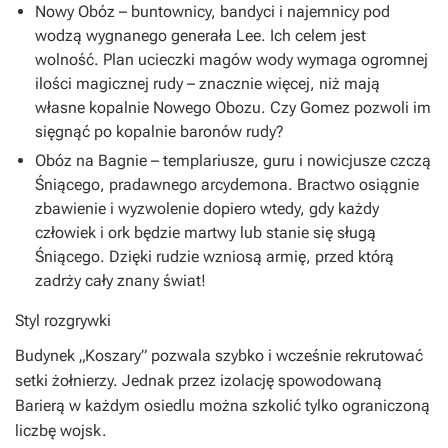
Nowy Obóz – buntownicy, bandyci i najemnicy pod
wodzą wygnanego generała Lee. Ich celem jest
wolność. Plan ucieczki magów wody wymaga ogromnej
ilości magicznej rudy – znacznie więcej, niż mają
własne kopalnie Nowego Obozu. Czy Gomez pozwoli im
sięgnąć po kopalnie baronów rudy?
Obóz na Bagnie – templariusze, guru i nowicjusze czczą
Śniącego, pradawnego arcydemona. Bractwo osiągnie
zbawienie i wyzwolenie dopiero wtedy, gdy każdy
człowiek i ork będzie martwy lub stanie się sługą
Śniącego. Dzięki rudzie wzniosą armię, przed którą
zadrży cały znany świat!
Styl rozgrywki
Budynek „Koszary” pozwala szybko i wcześnie rekrutować
setki żołnierzy. Jednak przez izolację spowodowaną
Barierą w każdym osiedlu można szkolić tylko ograniczoną
liczbę wojsk.