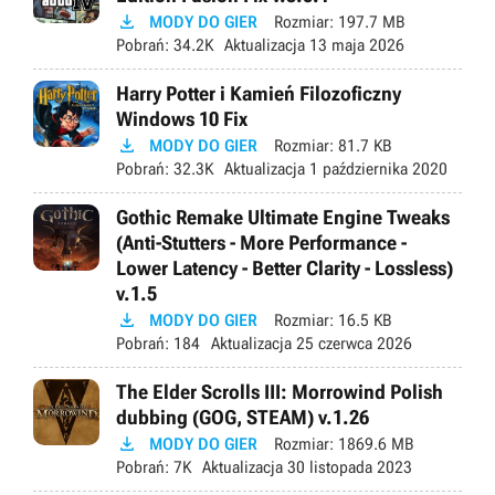

MODY DO GIER
Rozmiar:
197.7 MB
Pobrań:
34.2K
Aktualizacja
13 maja 2026
Harry Potter i Kamień Filozoficzny
Windows 10 Fix

MODY DO GIER
Rozmiar:
81.7 KB
Pobrań:
32.3K
Aktualizacja
1 października 2020
Gothic Remake Ultimate Engine Tweaks
(Anti-Stutters - More Performance -
Lower Latency - Better Clarity - Lossless)
v.1.5

MODY DO GIER
Rozmiar:
16.5 KB
Pobrań:
184
Aktualizacja
25 czerwca 2026
The Elder Scrolls III: Morrowind Polish
dubbing (GOG, STEAM) v.1.26

MODY DO GIER
Rozmiar:
1869.6 MB
Pobrań:
7K
Aktualizacja
30 listopada 2023