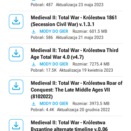
Pobrań:
487
Aktualizacja
23 maja 2023

Medieval II: Total War - Królestwa 1861
(Secession Civil War) v.1.3.1

MODY DO GIER
Rozmiar:
601.5 MB
Pobrań:
586
Aktualizacja
21 maja 2023

Medieval II: Total War - Królestwa Third
Age Total War 4.0 (v4.7)

MODY DO GIER
Rozmiar:
7275.4 MB
Pobrań:
17.5K
Aktualizacja
19 kwietnia 2023

Medieval II: Total War - Królestwa Roar of
Conquest: The Late Middle Ages VII
(8102022)

MODY DO GIER
Rozmiar:
3973.5 MB
Pobrań:
4.4K
Aktualizacja
20 grudnia 2022

Medieval II: Total War - Królestwa
Byzantine alternate timeline v.0.06