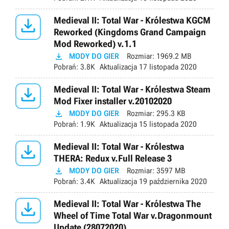

Medieval II: Total War - Królestwa KGCM
Reworked (Kingdoms Grand Campaign
Mod Reworked) v.1.1

MODY DO GIER
Rozmiar:
1969.2 MB
Pobrań:
3.8K
Aktualizacja
17 listopada 2020

Medieval II: Total War - Królestwa Steam
Mod Fixer installer v.20102020

MODY DO GIER
Rozmiar:
295.3 KB
Pobrań:
1.9K
Aktualizacja
15 listopada 2020

Medieval II: Total War - Królestwa
THERA: Redux v.Full Release 3

MODY DO GIER
Rozmiar:
3597 MB
Pobrań:
3.4K
Aktualizacja
19 października 2020

Medieval II: Total War - Królestwa The
Wheel of Time Total War v.Dragonmount
Update (28072020)