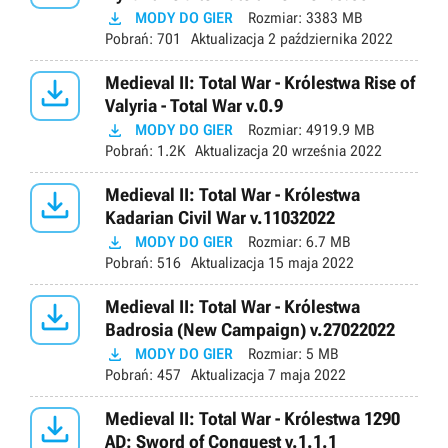

MODY DO GIER
Rozmiar:
3383 MB
Pobrań:
701
Aktualizacja
2 października 2022

Medieval II: Total War - Królestwa Rise of
Valyria - Total War v.0.9

MODY DO GIER
Rozmiar:
4919.9 MB
Pobrań:
1.2K
Aktualizacja
20 września 2022

Medieval II: Total War - Królestwa
Kadarian Civil War v.11032022

MODY DO GIER
Rozmiar:
6.7 MB
Pobrań:
516
Aktualizacja
15 maja 2022

Medieval II: Total War - Królestwa
Badrosia (New Campaign) v.27022022

MODY DO GIER
Rozmiar:
5 MB
Pobrań:
457
Aktualizacja
7 maja 2022

Medieval II: Total War - Królestwa 1290
AD: Sword of Conquest v.1.1.1