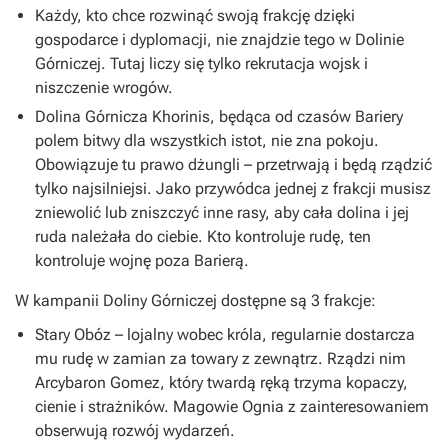
Każdy, kto chce rozwinąć swoją frakcję dzięki
gospodarce i dyplomacji, nie znajdzie tego w Dolinie
Górniczej. Tutaj liczy się tylko rekrutacja wojsk i
niszczenie wrogów.
Dolina Górnicza Khorinis, będąca od czasów Bariery
polem bitwy dla wszystkich istot, nie zna pokoju.
Obowiązuje tu prawo dżungli – przetrwają i będą rządzić
tylko najsilniejsi. Jako przywódca jednej z frakcji musisz
zniewolić lub zniszczyć inne rasy, aby cała dolina i jej
ruda należała do ciebie. Kto kontroluje rudę, ten
kontroluje wojnę poza Barierą.
W kampanii Doliny Górniczej dostępne są 3 frakcje:
Stary Obóz – lojalny wobec króla, regularnie dostarcza
mu rudę w zamian za towary z zewnątrz. Rządzi nim
Arcybaron Gomez, który twardą ręką trzyma kopaczy,
cienie i strażników. Magowie Ognia z zainteresowaniem
obserwują rozwój wydarzeń.