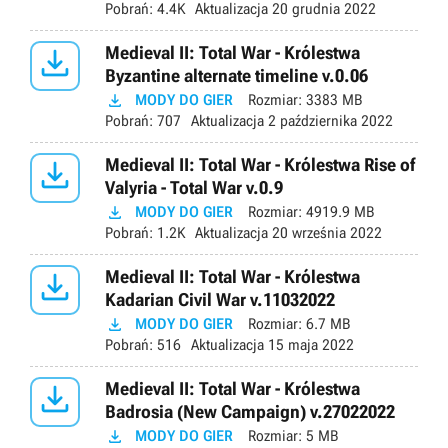
Pobrań:
4.4K
Aktualizacja
20 grudnia 2022

Medieval II: Total War - Królestwa
Byzantine alternate timeline v.0.06

MODY DO GIER
Rozmiar:
3383 MB
Pobrań:
707
Aktualizacja
2 października 2022

Medieval II: Total War - Królestwa Rise of
Valyria - Total War v.0.9

MODY DO GIER
Rozmiar:
4919.9 MB
Pobrań:
1.2K
Aktualizacja
20 września 2022

Medieval II: Total War - Królestwa
Kadarian Civil War v.11032022

MODY DO GIER
Rozmiar:
6.7 MB
Pobrań:
516
Aktualizacja
15 maja 2022

Medieval II: Total War - Królestwa
Badrosia (New Campaign) v.27022022

MODY DO GIER
Rozmiar:
5 MB