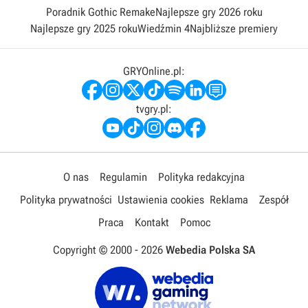
Poradnik Gothic Remake
Najlepsze gry 2026 roku
Najlepsze gry 2025 roku
Wiedźmin 4
Najbliższe premiery
GRYOnline.pl:
tvgry.pl:
O nas
Regulamin
Polityka redakcyjna
Polityka prywatności
Ustawienia cookies
Reklama
Zespół
Praca
Kontakt
Pomoc
Copyright © 2000 -
2026
Webedia Polska SA