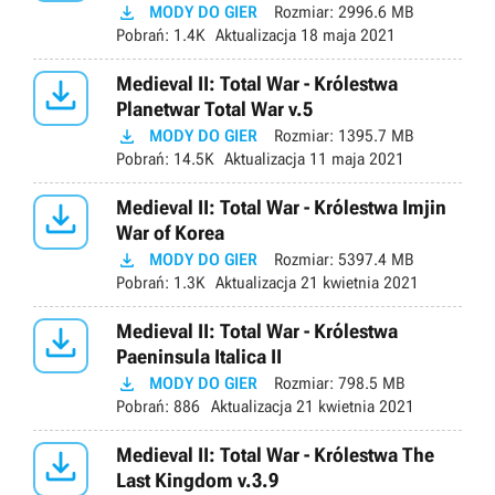

MODY DO GIER
Rozmiar:
2996.6 MB
Pobrań:
1.4K
Aktualizacja
18 maja 2021

Medieval II: Total War - Królestwa
Planetwar Total War v.5

MODY DO GIER
Rozmiar:
1395.7 MB
Pobrań:
14.5K
Aktualizacja
11 maja 2021

Medieval II: Total War - Królestwa Imjin
War of Korea

MODY DO GIER
Rozmiar:
5397.4 MB
Pobrań:
1.3K
Aktualizacja
21 kwietnia 2021

Medieval II: Total War - Królestwa
Paeninsula Italica II

MODY DO GIER
Rozmiar:
798.5 MB
Pobrań:
886
Aktualizacja
21 kwietnia 2021

Medieval II: Total War - Królestwa The
Last Kingdom v.3.9