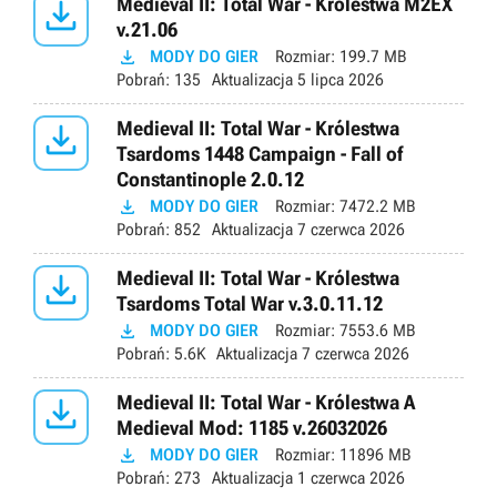

Medieval II: Total War - Królestwa M2EX
v.21.06

MODY DO GIER
Rozmiar:
199.7 MB
Pobrań:
135
Aktualizacja
5 lipca 2026

Medieval II: Total War - Królestwa
Tsardoms 1448 Campaign - Fall of
Constantinople 2.0.12

MODY DO GIER
Rozmiar:
7472.2 MB
Pobrań:
852
Aktualizacja
7 czerwca 2026

Medieval II: Total War - Królestwa
Tsardoms Total War v.3.0.11.12

MODY DO GIER
Rozmiar:
7553.6 MB
Pobrań:
5.6K
Aktualizacja
7 czerwca 2026

Medieval II: Total War - Królestwa A
Medieval Mod: 1185 v.26032026

MODY DO GIER
Rozmiar:
11896 MB
Pobrań:
273
Aktualizacja
1 czerwca 2026