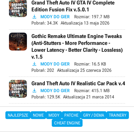
Grand Theft Auto IV GTA IV Complete
Edition Fusion Fix v.5.0.1

MODY DO GIER
Rozmiar:
197.7 MB
Pobrań:
34.3K
Aktualizacja
13 maja 2026
Gothic Remake Ultimate Engine Tweaks
(Anti-Stutters - More Performance -
Lower Latency - Better Clarity - Lossless)
v.1.5

MODY DO GIER
Rozmiar:
16.5 KB
Pobrań:
202
Aktualizacja
25 czerwca 2026
Grand Theft Auto IV Realistic Car Pack v.4

MODY DO GIER
Rozmiar:
415.1 MB
Pobrań:
129.5K
Aktualizacja
21 marca 2014
NAJLEPSZE
NOWE
MODY
PATCHE
GRY / DEMA
TRAINERY
CHEAT ENGINE