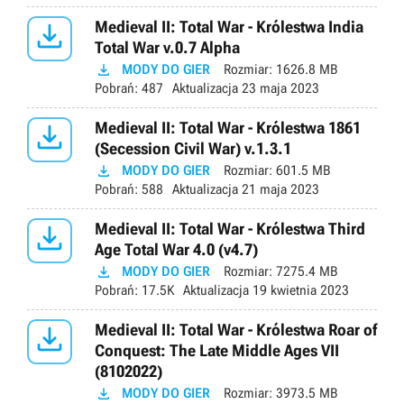

Medieval II: Total War - Królestwa India
Total War v.0.7 Alpha

MODY DO GIER
Rozmiar:
1626.8 MB
Pobrań:
487
Aktualizacja
23 maja 2023

Medieval II: Total War - Królestwa 1861
(Secession Civil War) v.1.3.1

MODY DO GIER
Rozmiar:
601.5 MB
Pobrań:
588
Aktualizacja
21 maja 2023

Medieval II: Total War - Królestwa Third
Age Total War 4.0 (v4.7)

MODY DO GIER
Rozmiar:
7275.4 MB
Pobrań:
17.5K
Aktualizacja
19 kwietnia 2023

Medieval II: Total War - Królestwa Roar of
Conquest: The Late Middle Ages VII
(8102022)

MODY DO GIER
Rozmiar:
3973.5 MB