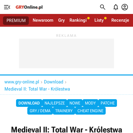




Newsroom
Gry
Rankingi
Listy
Recenzje
PREMIUM
www.gry-online.pl
Download


Medieval II: Total War - Królestwa
DOWNLOAD
NAJLEPSZE
NOWE
MODY
PATCHE
GRY / DEMA
TRAINERY
CHEAT ENGINE
Medieval II: Total War - Królestwa