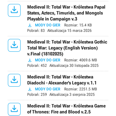

Medieval II: Total War - Królestwa Papal
States, Aztecs, Timurids, and Mongols
Playable in Campaign v.3

MODY DO GIER
Rozmiar:
15.4 KB
Pobrań:
83
Aktualizacja
15 marca 2026

Medieval II: Total War - Królestwa Gothic
Total War: Legacy (English Version)
v.Final (18102025)

MODY DO GIER
Rozmiar:
4069.6 MB
Pobrań:
452
Aktualizacja
30 listopada 2025

Medieval II: Total War - Królestwa
Diadochi - Alexander's Legacy v.1.1

MODY DO GIER
Rozmiar:
2251.5 MB
Pobrań:
259
Aktualizacja
3 sierpnia 2025

Medieval II: Total War - Królestwa Game
of Thrones: Fire and Blood v.2.5