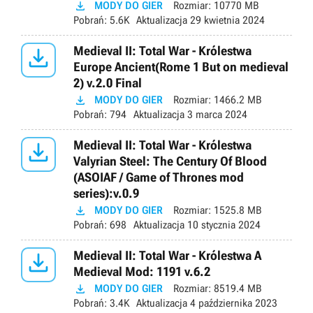

MODY DO GIER
Rozmiar:
10770 MB
Pobrań:
5.6K
Aktualizacja
29 kwietnia 2024

Medieval II: Total War - Królestwa
Europe Ancient(Rome 1 But on medieval
2) v.2.0 Final

MODY DO GIER
Rozmiar:
1466.2 MB
Pobrań:
794
Aktualizacja
3 marca 2024

Medieval II: Total War - Królestwa
Valyrian Steel: The Century Of Blood
(ASOIAF / Game of Thrones mod
series):v.0.9

MODY DO GIER
Rozmiar:
1525.8 MB
Pobrań:
698
Aktualizacja
10 stycznia 2024

Medieval II: Total War - Królestwa A
Medieval Mod: 1191 v.6.2

MODY DO GIER
Rozmiar:
8519.4 MB
Pobrań:
3.4K
Aktualizacja
4 października 2023