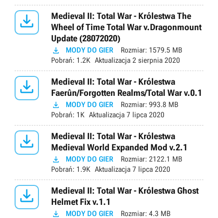

Medieval II: Total War - Królestwa The
Wheel of Time Total War v.Dragonmount
Update (28072020)

MODY DO GIER
Rozmiar:
1579.5 MB
Pobrań:
1.2K
Aktualizacja
2 sierpnia 2020

Medieval II: Total War - Królestwa
Faerûn/Forgotten Realms/Total War v.0.1

MODY DO GIER
Rozmiar:
993.8 MB
Pobrań:
1K
Aktualizacja
7 lipca 2020

Medieval II: Total War - Królestwa
Medieval World Expanded Mod v.2.1

MODY DO GIER
Rozmiar:
2122.1 MB
Pobrań:
1.9K
Aktualizacja
7 lipca 2020

Medieval II: Total War - Królestwa Ghost
Helmet Fix v.1.1

MODY DO GIER
Rozmiar:
4.3 MB