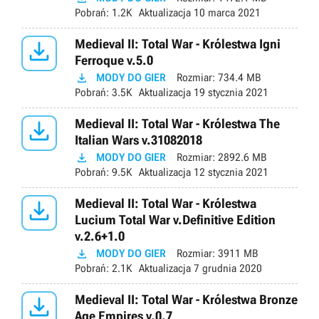
Pobrań:
1.2K
Aktualizacja
10 marca 2021

Medieval II: Total War - Królestwa Igni
Ferroque v.5.0

MODY DO GIER
Rozmiar:
734.4 MB
Pobrań:
3.5K
Aktualizacja
19 stycznia 2021

Medieval II: Total War - Królestwa The
Italian Wars v.31082018

MODY DO GIER
Rozmiar:
2892.6 MB
Pobrań:
9.5K
Aktualizacja
12 stycznia 2021

Medieval II: Total War - Królestwa
Lucium Total War v.Definitive Edition
v.2.6+1.0

MODY DO GIER
Rozmiar:
3911 MB
Pobrań:
2.1K
Aktualizacja
7 grudnia 2020

Medieval II: Total War - Królestwa Bronze
Age Empires v.0.7