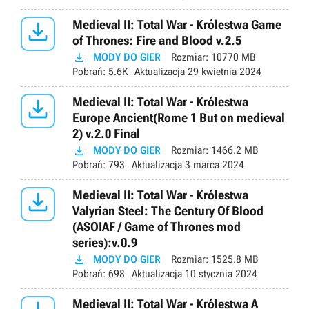

Medieval II: Total War - Królestwa Game
of Thrones: Fire and Blood v.2.5

MODY DO GIER
Rozmiar:
10770 MB
Pobrań:
5.6K
Aktualizacja
29 kwietnia 2024

Medieval II: Total War - Królestwa
Europe Ancient(Rome 1 But on medieval
2) v.2.0 Final

MODY DO GIER
Rozmiar:
1466.2 MB
Pobrań:
793
Aktualizacja
3 marca 2024

Medieval II: Total War - Królestwa
Valyrian Steel: The Century Of Blood
(ASOIAF / Game of Thrones mod
series):v.0.9

MODY DO GIER
Rozmiar:
1525.8 MB
Pobrań:
698
Aktualizacja
10 stycznia 2024
Medieval II: Total War - Królestwa A