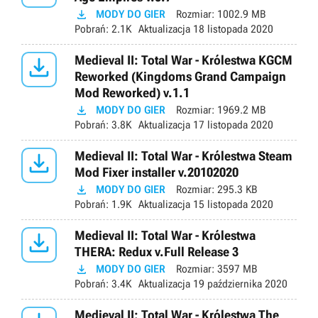

MODY DO GIER
Rozmiar:
1002.9 MB
Pobrań:
2.1K
Aktualizacja
18 listopada 2020

Medieval II: Total War - Królestwa KGCM
Reworked (Kingdoms Grand Campaign
Mod Reworked) v.1.1

MODY DO GIER
Rozmiar:
1969.2 MB
Pobrań:
3.8K
Aktualizacja
17 listopada 2020

Medieval II: Total War - Królestwa Steam
Mod Fixer installer v.20102020

MODY DO GIER
Rozmiar:
295.3 KB
Pobrań:
1.9K
Aktualizacja
15 listopada 2020

Medieval II: Total War - Królestwa
THERA: Redux v.Full Release 3

MODY DO GIER
Rozmiar:
3597 MB
Pobrań:
3.4K
Aktualizacja
19 października 2020
Medieval II: Total War - Królestwa The