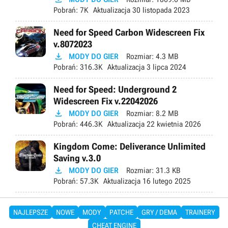
Pobrań:
7K
Aktualizacja
30 listopada 2023
Need for Speed Carbon Widescreen Fix
v.8072023

MODY DO GIER
Rozmiar:
4.3 MB
Pobrań:
316.3K
Aktualizacja
3 lipca 2024
Need for Speed: Underground 2
Widescreen Fix v.22042026

MODY DO GIER
Rozmiar:
8.2 MB
Pobrań:
446.3K
Aktualizacja
22 kwietnia 2026
Kingdom Come: Deliverance Unlimited
Saving v.3.0

MODY DO GIER
Rozmiar:
31.3 KB
Pobrań:
57.3K
Aktualizacja
16 lutego 2025
NAJLEPSZE
NOWE
MODY
PATCHE
GRY / DEMA
TRAINERY
CHEAT ENGINE