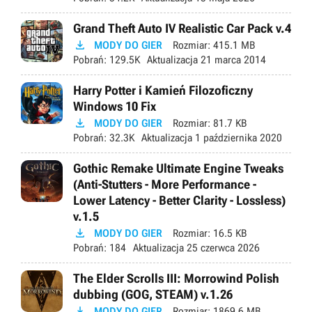
Grand Theft Auto IV Realistic Car Pack v.4

MODY DO GIER
Rozmiar:
415.1 MB
Pobrań:
129.5K
Aktualizacja
21 marca 2014
Harry Potter i Kamień Filozoficzny
Windows 10 Fix

MODY DO GIER
Rozmiar:
81.7 KB
Pobrań:
32.3K
Aktualizacja
1 października 2020
Gothic Remake Ultimate Engine Tweaks
(Anti-Stutters - More Performance -
Lower Latency - Better Clarity - Lossless)
v.1.5

MODY DO GIER
Rozmiar:
16.5 KB
Pobrań:
184
Aktualizacja
25 czerwca 2026
The Elder Scrolls III: Morrowind Polish
dubbing (GOG, STEAM) v.1.26

MODY DO GIER
Rozmiar:
1869.6 MB