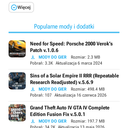

Więcej
Popularne mody i dodatki
Need for Speed: Porsche 2000 Verok’s
Patch v.1.0.6

MODY DO GIER
Rozmiar:
2.3 MB
Pobrań:
3.3K
Aktualizacja
6 marca 2024
Sins of a Solar Empire II RRR (Repeatable
Research Readjusted) v.5.6.9

MODY DO GIER
Rozmiar:
498.4 MB
Pobrań:
107
Aktualizacja
16 czerwca 2026
Grand Theft Auto IV GTA IV Complete
Edition Fusion Fix v.5.0.1

MODY DO GIER
Rozmiar:
197.7 MB
Pobrań:
34.2K
Aktualizacja
13 maja 2026