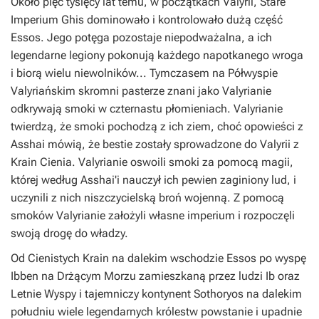
Około pięć tysięcy lat temu, w początkach Valyrii, Stare
Imperium Ghis dominowało i kontrolowało dużą część
Essos. Jego potęga pozostaje niepodważalna, a ich
legendarne legiony pokonują każdego napotkanego wroga
i biorą wielu niewolników... Tymczasem na Półwyspie
Valyriańskim skromni pasterze znani jako Valyrianie
odkrywają smoki w czternastu płomieniach. Valyrianie
twierdzą, że smoki pochodzą z ich ziem, choć opowieści z
Asshai mówią, że bestie zostały sprowadzone do Valyrii z
Krain Cienia. Valyrianie oswoili smoki za pomocą magii,
której według Asshai'i nauczył ich pewien zaginiony lud, i
uczynili z nich niszczycielską broń wojenną. Z pomocą
smoków Valyrianie założyli własne imperium i rozpoczęli
swoją drogę do władzy.
Od Cienistych Krain na dalekim wschodzie Essos po wyspę
Ibben na Drżącym Morzu zamieszkaną przez ludzi Ib oraz
Letnie Wyspy i tajemniczy kontynent Sothoryos na dalekim
południu wiele legendarnych królestw powstanie i upadnie