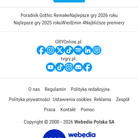
Poradnik Gothic Remake
Najlepsze gry 2026 roku
Najlepsze gry 2025 roku
Wiedźmin 4
Najbliższe premiery
GRYOnline.pl:
tvgry.pl:
O nas
Regulamin
Polityka redakcyjna
Polityka prywatności
Ustawienia cookies
Reklama
Zespół
Praca
Kontakt
Pomoc
Copyright © 2000 -
2026
Webedia Polska SA