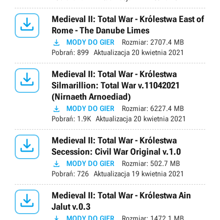

Medieval II: Total War - Królestwa East of
Rome - The Danube Limes

MODY DO GIER
Rozmiar:
2707.4 MB
Pobrań:
899
Aktualizacja
20 kwietnia 2021

Medieval II: Total War - Królestwa
Silmarillion: Total War v.11042021
(Nirnaeth Arnoediad)

MODY DO GIER
Rozmiar:
6227.4 MB
Pobrań:
1.9K
Aktualizacja
20 kwietnia 2021

Medieval II: Total War - Królestwa
Secession: Civil War Original v.1.0

MODY DO GIER
Rozmiar:
502.7 MB
Pobrań:
726
Aktualizacja
19 kwietnia 2021

Medieval II: Total War - Królestwa Ain
Jalut v.0.3

MODY DO GIER
Rozmiar:
1472.1 MB