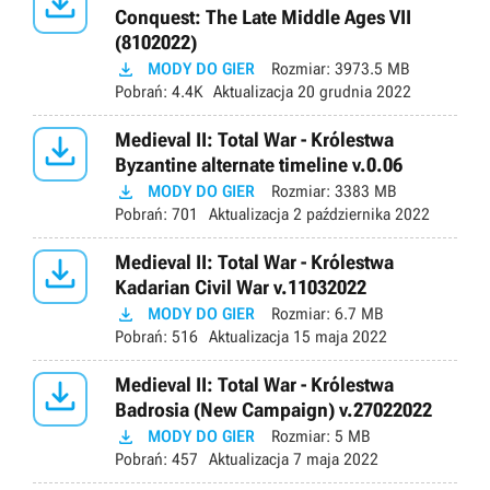

Conquest: The Late Middle Ages VII
(8102022)

MODY DO GIER
Rozmiar:
3973.5 MB
Pobrań:
4.4K
Aktualizacja
20 grudnia 2022

Medieval II: Total War - Królestwa
Byzantine alternate timeline v.0.06

MODY DO GIER
Rozmiar:
3383 MB
Pobrań:
701
Aktualizacja
2 października 2022

Medieval II: Total War - Królestwa
Kadarian Civil War v.11032022

MODY DO GIER
Rozmiar:
6.7 MB
Pobrań:
516
Aktualizacja
15 maja 2022

Medieval II: Total War - Królestwa
Badrosia (New Campaign) v.27022022

MODY DO GIER
Rozmiar:
5 MB
Pobrań:
457
Aktualizacja
7 maja 2022