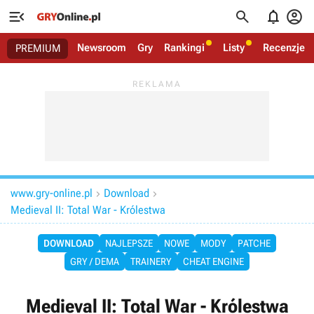




Newsroom
Gry
Rankingi
Listy
Recenzje
PREMIUM
www.gry-online.pl
Download


Medieval II: Total War - Królestwa
DOWNLOAD
NAJLEPSZE
NOWE
MODY
PATCHE
GRY / DEMA
TRAINERY
CHEAT ENGINE
Medieval II: Total War - Królestwa