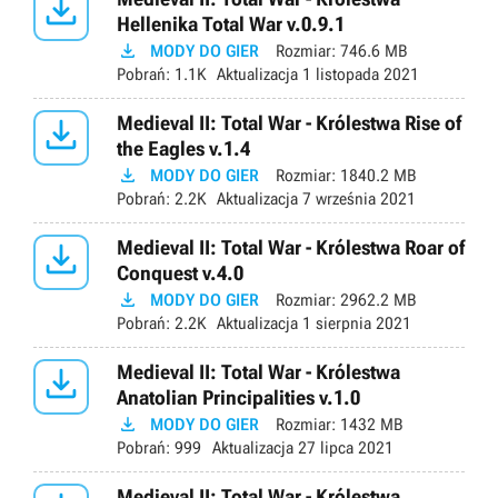

Hellenika Total War v.0.9.1

MODY DO GIER
Rozmiar:
746.6 MB
Pobrań:
1.1K
Aktualizacja
1 listopada 2021

Medieval II: Total War - Królestwa Rise of
the Eagles v.1.4

MODY DO GIER
Rozmiar:
1840.2 MB
Pobrań:
2.2K
Aktualizacja
7 września 2021

Medieval II: Total War - Królestwa Roar of
Conquest v.4.0

MODY DO GIER
Rozmiar:
2962.2 MB
Pobrań:
2.2K
Aktualizacja
1 sierpnia 2021

Medieval II: Total War - Królestwa
Anatolian Principalities v.1.0

MODY DO GIER
Rozmiar:
1432 MB
Pobrań:
999
Aktualizacja
27 lipca 2021
Medieval II: Total War - Królestwa