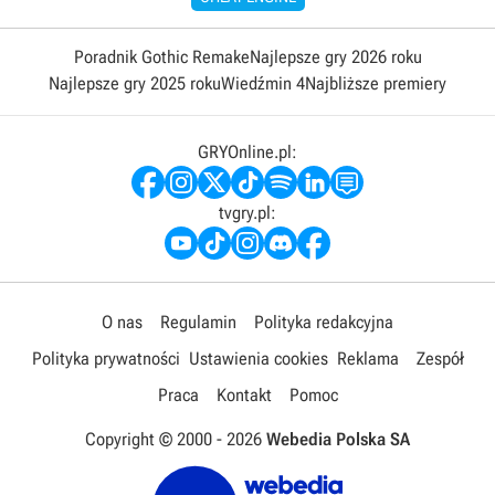
Poradnik Gothic Remake
Najlepsze gry 2026 roku
Najlepsze gry 2025 roku
Wiedźmin 4
Najbliższe premiery
GRYOnline.pl:
tvgry.pl:
O nas
Regulamin
Polityka redakcyjna
Polityka prywatności
Ustawienia cookies
Reklama
Zespół
Praca
Kontakt
Pomoc
Copyright © 2000 -
2026
Webedia Polska SA