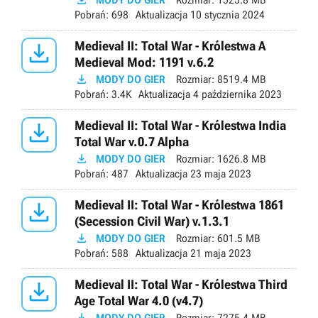

Pobrań:
698
Aktualizacja
10 stycznia 2024

Medieval II: Total War - Królestwa A
Medieval Mod: 1191 v.6.2

MODY DO GIER
Rozmiar:
8519.4 MB
Pobrań:
3.4K
Aktualizacja
4 października 2023

Medieval II: Total War - Królestwa India
Total War v.0.7 Alpha

MODY DO GIER
Rozmiar:
1626.8 MB
Pobrań:
487
Aktualizacja
23 maja 2023

Medieval II: Total War - Królestwa 1861
(Secession Civil War) v.1.3.1

MODY DO GIER
Rozmiar:
601.5 MB
Pobrań:
588
Aktualizacja
21 maja 2023

Medieval II: Total War - Królestwa Third
Age Total War 4.0 (v4.7)
MODY DO GIER
Rozmiar:
7275.4 MB