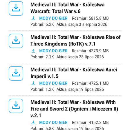

Medieval II: Total War - Królestwa
Warcraft: Total War v.6

MODY DO GIER
Rozmiar:
5815.8 MB
Pobrań:
6.2K
Aktualizacja
3 sierpnia 2026

Medieval II: Total War - Królestwa Rise of
Three Kingdoms (RoTK) v.7.1

MODY DO GIER
Rozmiar:
4273.9 MB
Pobrań:
2.1K
Aktualizacja
23 lipca 2026

Medieval II: Total War - Królestwa Aurei
Imperii v.1.5

MODY DO GIER
Rozmiar:
4725.1 MB
Pobrań:
1.2K
Aktualizacja
19 lipca 2026

Medieval II: Total War - Królestwa With
Fire and Sword 2 (Ogniem i Mieczem II)
v.2.1

MODY DO GIER
Rozmiar:
4152.2 MB
Pobrań:
5.8K
Aktualizacja
19 lipca 2026