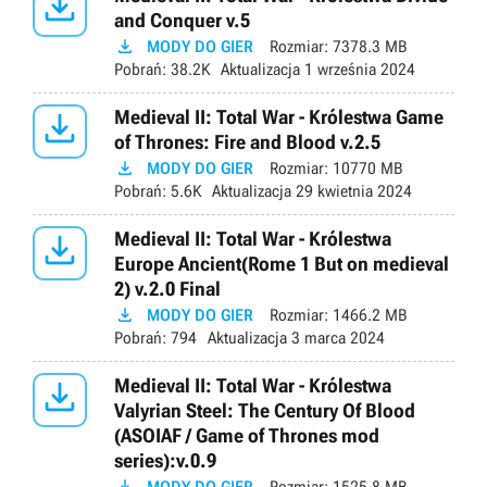

and Conquer v.5

MODY DO GIER
Rozmiar:
7378.3 MB
Pobrań:
38.2K
Aktualizacja
1 września 2024

Medieval II: Total War - Królestwa Game
of Thrones: Fire and Blood v.2.5

MODY DO GIER
Rozmiar:
10770 MB
Pobrań:
5.6K
Aktualizacja
29 kwietnia 2024

Medieval II: Total War - Królestwa
Europe Ancient(Rome 1 But on medieval
2) v.2.0 Final

MODY DO GIER
Rozmiar:
1466.2 MB
Pobrań:
794
Aktualizacja
3 marca 2024

Medieval II: Total War - Królestwa
Valyrian Steel: The Century Of Blood
(ASOIAF / Game of Thrones mod
series):v.0.9
MODY DO GIER
Rozmiar:
1525.8 MB