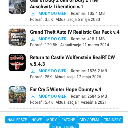
Auschwitz Liberation v.1

MODY DO GIER
Rozmiar:
105.4 MB
Pobrań:
3.5K
Aktualizacja
5 maja 2020
Grand Theft Auto IV Realistic Car Pack v.4

MODY DO GIER
Rozmiar:
415.1 MB
Pobrań:
129.5K
Aktualizacja
21 marca 2014
Return to Castle Wolfenstein RealRTCW
v.5.4.3

MODY DO GIER
Rozmiar:
1826.2 MB
Pobrań:
25K
Aktualizacja
17 maja 2026
Far Cry 5 Winter Hope County v.4

MODY DO GIER
Rozmiar:
2684.6 MB
Pobrań:
5.4K
Aktualizacja
1 września 2021
NAJLEPSZE
NOWE
MODY
PATCHE
GRY / DEMA
TRAINERY
CHEAT ENGINE