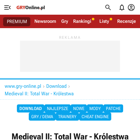




Newsroom
Gry
Rankingi
Listy
Recenzje
PREMIUM
www.gry-online.pl
Download


Medieval II: Total War - Królestwa
DOWNLOAD
NAJLEPSZE
NOWE
MODY
PATCHE
GRY / DEMA
TRAINERY
CHEAT ENGINE
Medieval II: Total War - Królestwa