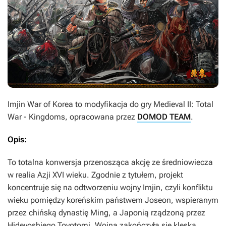
Imjin War of Korea
to modyfikacja do gry
Medieval II: Total
War - Kingdoms
, opracowana przez
DOMOD TEAM
.
Opis:
To totalna konwersja przenosząca akcję ze średniowiecza
w realia Azji XVI wieku. Zgodnie z tytułem, projekt
koncentruje się na odtworzeniu wojny Imjin, czyli konfliktu
wieku pomiędzy koreńskim państwem Joseon, wspieranym
przez chińską dynastię Ming, a Japonią rządzoną przez
Hideyoshiego Toyotomi. Wojna zakończyła się klęską