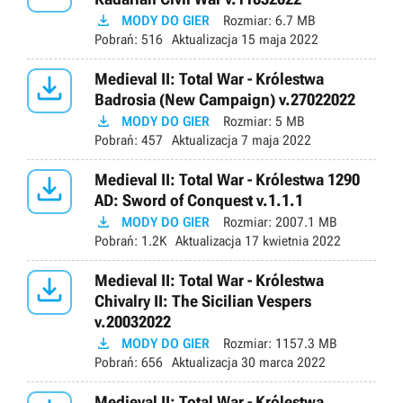

MODY DO GIER
Rozmiar:
6.7 MB
Pobrań:
516
Aktualizacja
15 maja 2022

Medieval II: Total War - Królestwa
Badrosia (New Campaign) v.27022022

MODY DO GIER
Rozmiar:
5 MB
Pobrań:
457
Aktualizacja
7 maja 2022

Medieval II: Total War - Królestwa 1290
AD: Sword of Conquest v.1.1.1

MODY DO GIER
Rozmiar:
2007.1 MB
Pobrań:
1.2K
Aktualizacja
17 kwietnia 2022

Medieval II: Total War - Królestwa
Chivalry II: The Sicilian Vespers
v.20032022

MODY DO GIER
Rozmiar:
1157.3 MB
Pobrań:
656
Aktualizacja
30 marca 2022
Medieval II: Total War - Królestwa