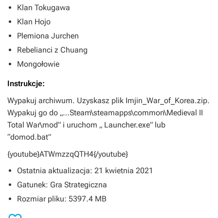
Klan Tokugawa
Klan Hojo
Plemiona Jurchen
Rebelianci z Chuang
Mongołowie
Instrukcje:
Wypakuj archiwum. Uzyskasz plik Imjin_War_of_Korea.zip.
Wypakuj go do „…Steam\steamapps\common\Medieval II
Total War\mod” i uruchom „ Launcher.exe” lub
“domod.bat”
{youtube}ATWmzzqQTH4{/youtube}
Ostatnia aktualizacja: 21 kwietnia 2021
Gatunek: Gra Strategiczna
Rozmiar pliku: 5397.4 MB