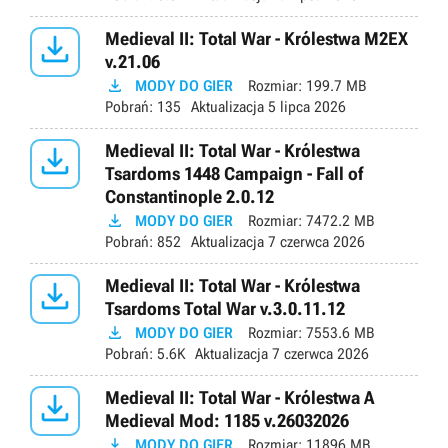

Medieval II: Total War - Królestwa M2EX
v.21.06

MODY DO GIER
Rozmiar:
199.7 MB
Pobrań:
135
Aktualizacja
5 lipca 2026

Medieval II: Total War - Królestwa
Tsardoms 1448 Campaign - Fall of
Constantinople 2.0.12

MODY DO GIER
Rozmiar:
7472.2 MB
Pobrań:
852
Aktualizacja
7 czerwca 2026

Medieval II: Total War - Królestwa
Tsardoms Total War v.3.0.11.12

MODY DO GIER
Rozmiar:
7553.6 MB
Pobrań:
5.6K
Aktualizacja
7 czerwca 2026

Medieval II: Total War - Królestwa A
Medieval Mod: 1185 v.26032026

MODY DO GIER
Rozmiar:
11896 MB