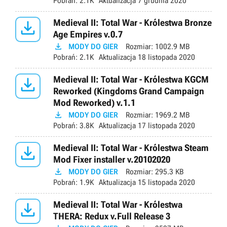
Pobrań:
2.1K
Aktualizacja
7 grudnia 2020

Medieval II: Total War - Królestwa Bronze
Age Empires v.0.7

MODY DO GIER
Rozmiar:
1002.9 MB
Pobrań:
2.1K
Aktualizacja
18 listopada 2020

Medieval II: Total War - Królestwa KGCM
Reworked (Kingdoms Grand Campaign
Mod Reworked) v.1.1

MODY DO GIER
Rozmiar:
1969.2 MB
Pobrań:
3.8K
Aktualizacja
17 listopada 2020

Medieval II: Total War - Królestwa Steam
Mod Fixer installer v.20102020

MODY DO GIER
Rozmiar:
295.3 KB
Pobrań:
1.9K
Aktualizacja
15 listopada 2020

Medieval II: Total War - Królestwa
THERA: Redux v.Full Release 3