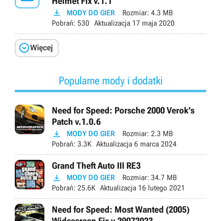
Helmet Fix v.1.1

MODY DO GIER
Rozmiar:
4.3 MB
Pobrań:
530
Aktualizacja
17 maja 2020

Więcej
Popularne mody i dodatki
Need for Speed: Porsche 2000 Verok’s
Patch v.1.0.6

MODY DO GIER
Rozmiar:
2.3 MB
Pobrań:
3.3K
Aktualizacja
6 marca 2024
Grand Theft Auto III RE3

MODY DO GIER
Rozmiar:
34.7 MB
Pobrań:
25.6K
Aktualizacja
16 lutego 2021
Need for Speed: Most Wanted (2005)
Widescreen Fix v.29072023