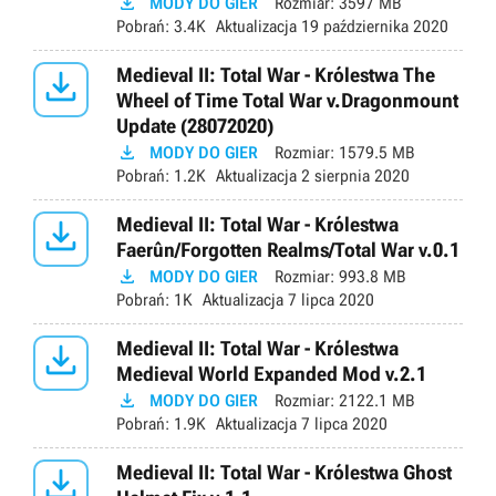

MODY DO GIER
Rozmiar:
3597 MB
Pobrań:
3.4K
Aktualizacja
19 października 2020

Medieval II: Total War - Królestwa The
Wheel of Time Total War v.Dragonmount
Update (28072020)

MODY DO GIER
Rozmiar:
1579.5 MB
Pobrań:
1.2K
Aktualizacja
2 sierpnia 2020

Medieval II: Total War - Królestwa
Faerûn/Forgotten Realms/Total War v.0.1

MODY DO GIER
Rozmiar:
993.8 MB
Pobrań:
1K
Aktualizacja
7 lipca 2020

Medieval II: Total War - Królestwa
Medieval World Expanded Mod v.2.1

MODY DO GIER
Rozmiar:
2122.1 MB
Pobrań:
1.9K
Aktualizacja
7 lipca 2020

Medieval II: Total War - Królestwa Ghost