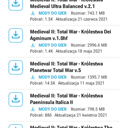

Medieval Ultra Balanced v.2.1

MODY DO GIER
Rozmiar:
743.1 MB
Pobrań:
1.5K
Aktualizacja
21 czerwca 2021

Medieval II: Total War - Królestwa Dei
Agminum v.1.0hf

MODY DO GIER
Rozmiar:
2996.6 MB
Pobrań:
1.4K
Aktualizacja
18 maja 2021

Medieval II: Total War - Królestwa
Planetwar Total War v.5

MODY DO GIER
Rozmiar:
1395.7 MB
Pobrań:
14.5K
Aktualizacja
11 maja 2021

Medieval II: Total War - Królestwa
Paeninsula Italica II

MODY DO GIER
Rozmiar:
798.5 MB
Pobrań:
886
Aktualizacja
21 kwietnia 2021
Medieval II: Total War - Królestwa The