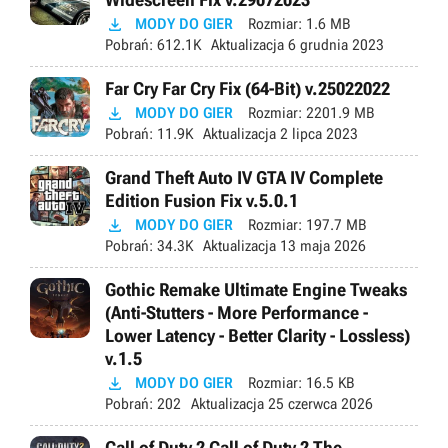

MODY DO GIER
Rozmiar:
1.6 MB
Pobrań:
612.1K
Aktualizacja
6 grudnia 2023
Far Cry Far Cry Fix (64-Bit) v.25022022

MODY DO GIER
Rozmiar:
2201.9 MB
Pobrań:
11.9K
Aktualizacja
2 lipca 2023
Grand Theft Auto IV GTA IV Complete
Edition Fusion Fix v.5.0.1

MODY DO GIER
Rozmiar:
197.7 MB
Pobrań:
34.3K
Aktualizacja
13 maja 2026
Gothic Remake Ultimate Engine Tweaks
(Anti-Stutters - More Performance -
Lower Latency - Better Clarity - Lossless)
v.1.5

MODY DO GIER
Rozmiar:
16.5 KB
Pobrań:
202
Aktualizacja
25 czerwca 2026
Call of Duty 2 Call of Duty 2 The