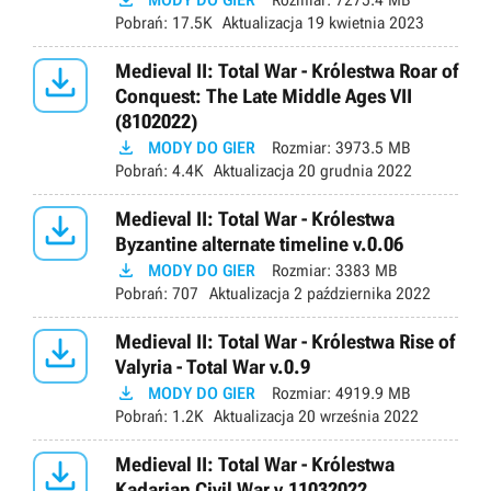

Pobrań:
17.5K
Aktualizacja
19 kwietnia 2023

Medieval II: Total War - Królestwa Roar of
Conquest: The Late Middle Ages VII
(8102022)

MODY DO GIER
Rozmiar:
3973.5 MB
Pobrań:
4.4K
Aktualizacja
20 grudnia 2022

Medieval II: Total War - Królestwa
Byzantine alternate timeline v.0.06

MODY DO GIER
Rozmiar:
3383 MB
Pobrań:
707
Aktualizacja
2 października 2022

Medieval II: Total War - Królestwa Rise of
Valyria - Total War v.0.9

MODY DO GIER
Rozmiar:
4919.9 MB
Pobrań:
1.2K
Aktualizacja
20 września 2022

Medieval II: Total War - Królestwa
Kadarian Civil War v.11032022