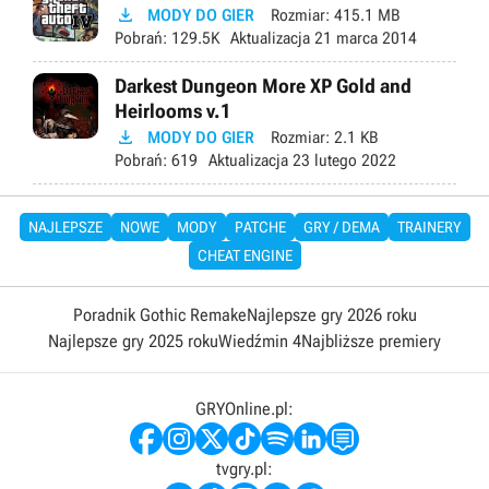

MODY DO GIER
Rozmiar:
415.1 MB
Pobrań:
129.5K
Aktualizacja
21 marca 2014
Darkest Dungeon More XP Gold and
Heirlooms v.1

MODY DO GIER
Rozmiar:
2.1 KB
Pobrań:
619
Aktualizacja
23 lutego 2022
NAJLEPSZE
NOWE
MODY
PATCHE
GRY / DEMA
TRAINERY
CHEAT ENGINE
Poradnik Gothic Remake
Najlepsze gry 2026 roku
Najlepsze gry 2025 roku
Wiedźmin 4
Najbliższe premiery
GRYOnline.pl:
tvgry.pl: