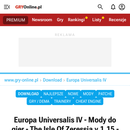




Newsroom
Gry
Rankingi
Listy
Recenzje
PREMIUM
www.gry-online.pl
Download
Europa Universalis IV


DOWNLOAD
NAJLEPSZE
NOWE
MODY
PATCHE
GRY / DEMA
TRAINERY
CHEAT ENGINE
Europa Universalis IV - Mody do
gier - The Isle Of Zeressia v.1.15 -