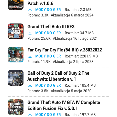
Patch v.1.0.6

MODY DO GIER
Rozmiar:
2.3 MB
Pobrań:
3.3K
Aktualizacja
6 marca 2024
Grand Theft Auto III RE3

MODY DO GIER
Rozmiar:
34.7 MB
Pobrań:
25.6K
Aktualizacja
16 lutego 2021
Far Cry Far Cry Fix (64-Bit) v.25022022

MODY DO GIER
Rozmiar:
2201.9 MB
Pobrań:
11.9K
Aktualizacja
2 lipca 2023
Call of Duty 2 Call of Duty 2 The
Auschwitz Liberation v.1

MODY DO GIER
Rozmiar:
105.4 MB
Pobrań:
3.5K
Aktualizacja
5 maja 2020
Grand Theft Auto IV GTA IV Complete
Edition Fusion Fix v.5.0.1

MODY DO GIER
Rozmiar:
197.7 MB