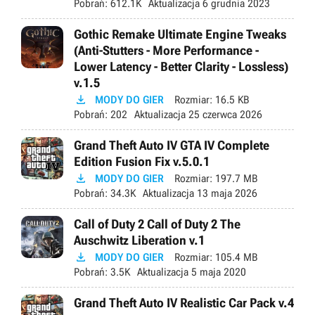
Pobrań:
612.1K
Aktualizacja
6 grudnia 2023
Gothic Remake Ultimate Engine Tweaks
(Anti-Stutters - More Performance -
Lower Latency - Better Clarity - Lossless)
v.1.5

MODY DO GIER
Rozmiar:
16.5 KB
Pobrań:
202
Aktualizacja
25 czerwca 2026
Grand Theft Auto IV GTA IV Complete
Edition Fusion Fix v.5.0.1

MODY DO GIER
Rozmiar:
197.7 MB
Pobrań:
34.3K
Aktualizacja
13 maja 2026
Call of Duty 2 Call of Duty 2 The
Auschwitz Liberation v.1

MODY DO GIER
Rozmiar:
105.4 MB
Pobrań:
3.5K
Aktualizacja
5 maja 2020
Grand Theft Auto IV Realistic Car Pack v.4