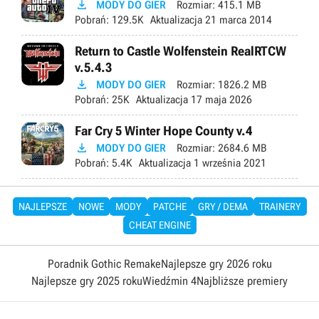

MODY DO GIER
Rozmiar:
415.1 MB
Pobrań:
129.5K
Aktualizacja
21 marca 2014
Return to Castle Wolfenstein RealRTCW
v.5.4.3

MODY DO GIER
Rozmiar:
1826.2 MB
Pobrań:
25K
Aktualizacja
17 maja 2026
Far Cry 5 Winter Hope County v.4

MODY DO GIER
Rozmiar:
2684.6 MB
Pobrań:
5.4K
Aktualizacja
1 września 2021
NAJLEPSZE
NOWE
MODY
PATCHE
GRY / DEMA
TRAINERY
CHEAT ENGINE
Poradnik Gothic Remake
Najlepsze gry 2026 roku
Najlepsze gry 2025 roku
Wiedźmin 4
Najbliższe premiery