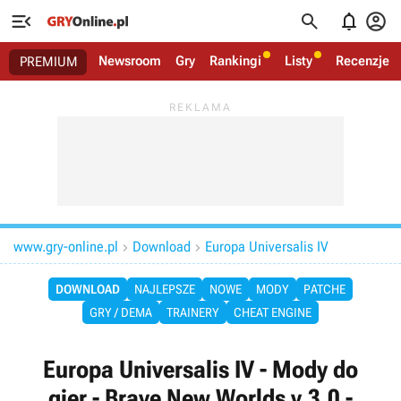




Newsroom
Gry
Rankingi
Listy
Recenzje
PREMIUM
www.gry-online.pl
Download
Europa Universalis IV


DOWNLOAD
NAJLEPSZE
NOWE
MODY
PATCHE
GRY / DEMA
TRAINERY
CHEAT ENGINE
Europa Universalis IV - Mody do
gier - Brave New Worlds v.3.0 -