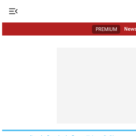

New
PREMIUM