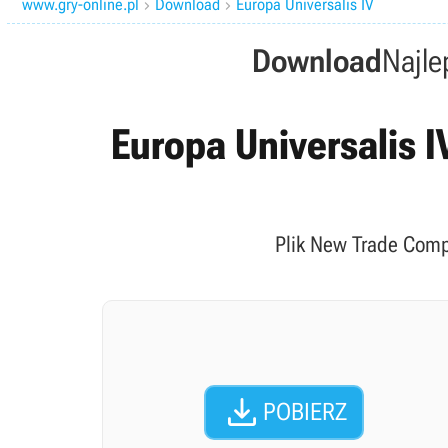
www.gry-online.pl
Download
Europa Universalis IV


Download
Najle
Europa Universalis I
Plik New Trade Compa

POBIERZ