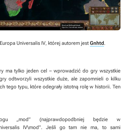
Europa Universalis IV
, której autorem jest
Gnhtd
.
óry ma tylko jeden cel – wprowadzić do gry wszystkie
ry odtworzyli wszystkie duże, ale zapomnieli o kilku
h tego typu, które odegrały istotną rolę w historii. Ten
ogu „mod” (najprawdopodbniej będzie w
niversalis IV\mod”. Jeśli go tam nie ma, to sami