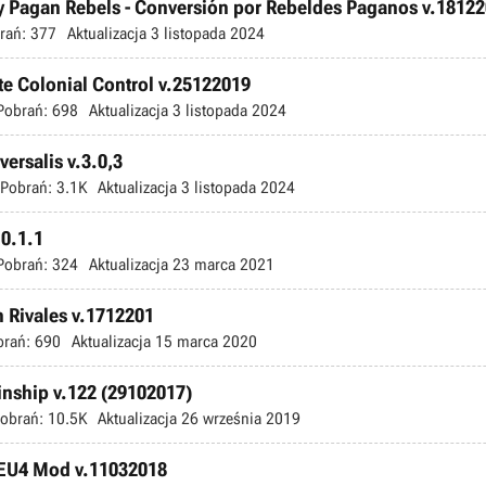
by Pagan Rebels - Conversión por Rebeldes Paganos v.1812
rań:
377
Aktualizacja
3 listopada 2024
te Colonial Control v.25122019
Pobrań:
698
Aktualizacja
3 listopada 2024
ersalis v.3.0,3
Pobrań:
3.1K
Aktualizacja
3 listopada 2024
.0.1.1
Pobrań:
324
Aktualizacja
23 marca 2021
n Rivales v.1712201
brań:
690
Aktualizacja
15 marca 2020
inship v.122 (29102017)
obrań:
10.5K
Aktualizacja
26 września 2019
c EU4 Mod v.11032018