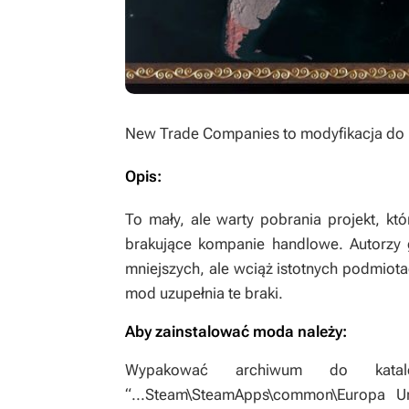
New Trade Companies
to modyfikacja do
Opis:
To mały, ale warty pobrania projekt, kt
brakujące kompanie handlowe. Autorzy g
mniejszych, ale wciąż istotnych podmiotac
mod uzupełnia te braki.
Aby zainstalować moda należy:
Wypakować archiwum do katal
“...Steam\SteamApps\common\Europa U