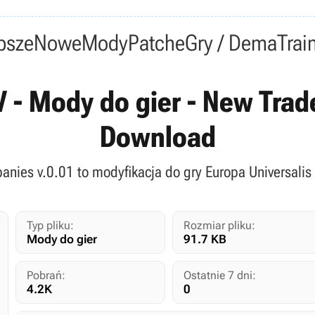
psze
Nowe
Mody
Patche
Gry / Dema
Trai
V - Mody do gier - New Tra
Download
nies v.0.01 to modyfikacja do gry Europa Universalis 
Typ pliku:
Rozmiar pliku:
Mody do gier
91.7 KB
Pobrań:
Ostatnie 7 dni:
4.2K
0