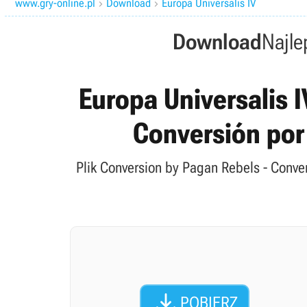
www.gry-online.pl
Download
Europa Universalis IV


Download
Najle
Europa Universalis I
Conversión por
Plik Conversion by Pagan Rebels - Conve

POBIERZ