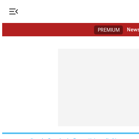

New
PREMIUM