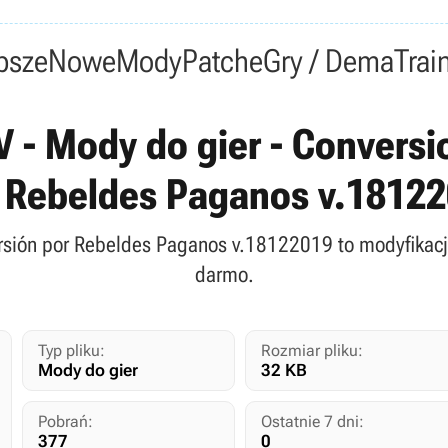
psze
Nowe
Mody
Patche
Gry / Dema
Trai
V - Mody do gier - Convers
 Rebeldes Paganos v.1812
rsión por Rebeldes Paganos v.18122019 to modyfikacja 
darmo.
Typ pliku:
Rozmiar pliku:
Mody do gier
32 KB
Pobrań:
Ostatnie 7 dni:
377
0