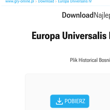
www.gry-online.pl
Download
Europa Universalis IV


Download
Najle
Europa Universalis 
Plik Historical Bosn

POBIERZ