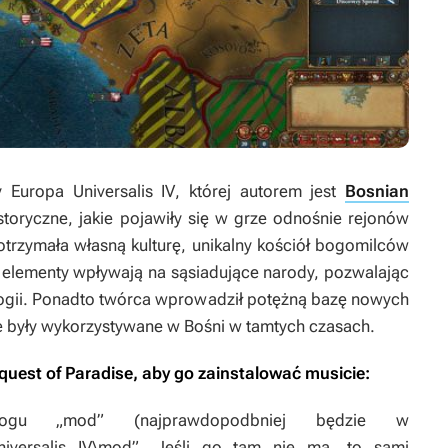
ry
Europa Universalis IV
, której autorem jest
Bosnian
istoryczne, jakie pojawiły się w grze odnośnie rejonów
otrzymała własną kulturę, unikalny kościół bogomilców
 elementy wpływają na sąsiadujące narody, pozwalając
ologii. Ponadto twórca wprowadził potężną bazę nowych
ie były wykorzystywane w Bośni w tamtych czasach.
quest of Paradise
, aby go zainstalować musicie:
ogu „mod” (najprawdopodbniej będzie w
niversalis IV\mod”. Jeśli go tam nie ma, to sami