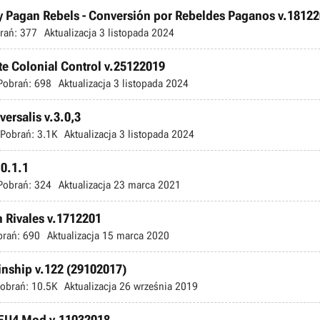
by Pagan Rebels - Conversión por Rebeldes Paganos v.1812
rań:
377
Aktualizacja
3 listopada 2024
te Colonial Control v.25122019
Pobrań:
698
Aktualizacja
3 listopada 2024
ersalis v.3.0,3
Pobrań:
3.1K
Aktualizacja
3 listopada 2024
.0.1.1
Pobrań:
324
Aktualizacja
23 marca 2021
n Rivales v.1712201
brań:
690
Aktualizacja
15 marca 2020
inship v.122 (29102017)
obrań:
10.5K
Aktualizacja
26 września 2019
c EU4 Mod v.11032018