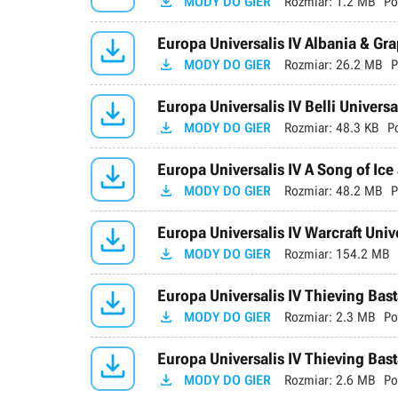

MODY DO GIER
Rozmiar:
1.2 MB
Po

Europa Universalis IV Albania & Gra

MODY DO GIER
Rozmiar:
26.2 MB
P

Europa Universalis IV Belli Universa

MODY DO GIER
Rozmiar:
48.3 KB
P

Europa Universalis IV A Song of Ice 

MODY DO GIER
Rozmiar:
48.2 MB
P

Europa Universalis IV Warcraft Unive

MODY DO GIER
Rozmiar:
154.2 MB

Europa Universalis IV Thieving Bast

MODY DO GIER
Rozmiar:
2.3 MB
Po

Europa Universalis IV Thieving Bast

MODY DO GIER
Rozmiar:
2.6 MB
Po