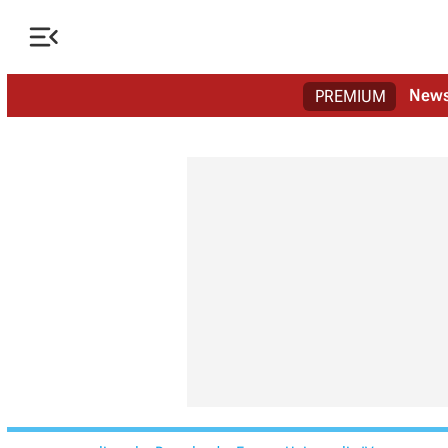

New
PREMIUM