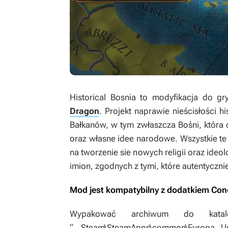
Historical Bosnia
to modyfikacja do g
Dragon
. Projekt naprawie nieścisłości h
Bałkanów, w tym zwłaszcza Bośni, która 
oraz własne idee narodowe. Wszystkie te
na tworzenie sie nowych religii oraz ide
imion, zgodnych z tymi, które autentyczn
Mod jest kompatybilny z dodatkiem
Con
Wypakować archiwum do katal
“...Steam\SteamApps\common\Europa U