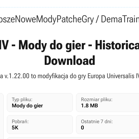
psze
Nowe
Mody
Patche
Gry / Dema
Trai
IV - Mody do gier - Historica
Download
ia v.1.22.00 to modyfikacja do gry Europa Universalis 
Typ pliku:
Rozmiar pliku:
Mody do gier
1.8 MB
Pobrań:
Ostatnie 7 dni:
5K
0