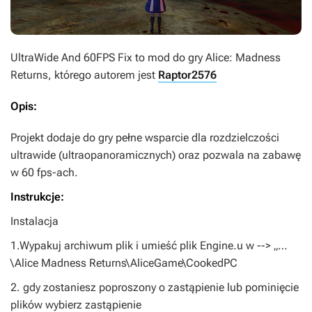
UltraWide And 60FPS Fix
to mod do gry
Alice: Madness
Returns
, którego autorem jest
Raptor2576
Opis:
Projekt dodaje do gry pełne wsparcie dla rozdzielczości
ultrawide (ultraopanoramicznych) oraz pozwala na zabawę
w 60 fps-ach.
Instrukcje:
Instalacja
1.Wypakuj archiwum plik i umieść plik Engine.u w --> „…
\Alice Madness Returns\AliceGame\CookedPC
2. gdy zostaniesz poproszony o zastąpienie lub pominięcie
plików wybierz zastąpienie