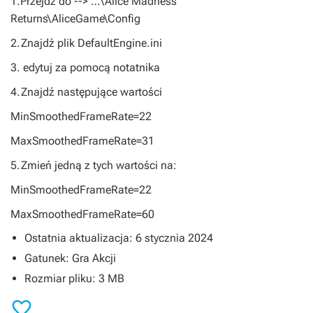
1.Przejdź do --> …\Alice Madness
Returns\AliceGame\Config
2.Znajdź plik DefaultEngine.ini
3. edytuj za pomocą notatnika
4.Znajdź następujące wartości
MinSmoothedFrameRate=22
MaxSmoothedFrameRate=31
5.Zmień jedną z tych wartości na:
MinSmoothedFrameRate=22
MaxSmoothedFrameRate=60
Ostatnia aktualizacja: 6 stycznia 2024
Gatunek: Gra Akcji
Rozmiar pliku: 3 MB
