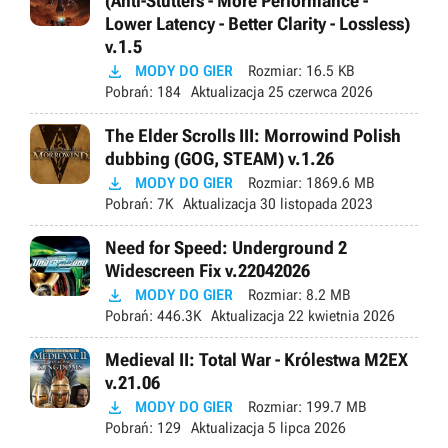
(Anti-Stutters - More Performance -
Lower Latency - Better Clarity - Lossless)
v.1.5

MODY DO GIER
Rozmiar:
16.5 KB
Pobrań:
184
Aktualizacja
25 czerwca 2026
The Elder Scrolls III: Morrowind Polish
dubbing (GOG, STEAM) v.1.26

MODY DO GIER
Rozmiar:
1869.6 MB
Pobrań:
7K
Aktualizacja
30 listopada 2023
Need for Speed: Underground 2
Widescreen Fix v.22042026

MODY DO GIER
Rozmiar:
8.2 MB
Pobrań:
446.3K
Aktualizacja
22 kwietnia 2026
Medieval II: Total War - Królestwa M2EX
v.21.06

MODY DO GIER
Rozmiar:
199.7 MB
Pobrań:
129
Aktualizacja
5 lipca 2026