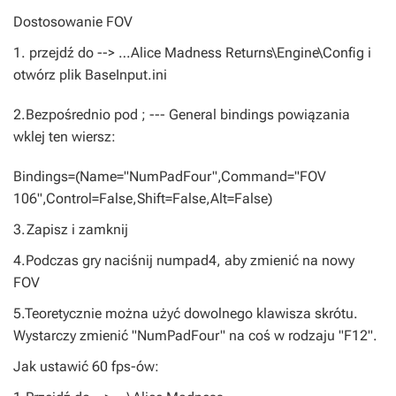
Dostosowanie FOV
1. przejdź do --> …Alice Madness Returns\Engine\Config i
otwórz plik BaseInput.ini
2.Bezpośrednio pod ; --- General bindings powiązania
wklej ten wiersz:
Bindings=(Name="NumPadFour",Command="FOV
106",Control=False,Shift=False,Alt=False)
3.Zapisz i zamknij
4.Podczas gry naciśnij numpad4, aby zmienić na nowy
FOV
5.Teoretycznie można użyć dowolnego klawisza skrótu.
Wystarczy zmienić "NumPadFour" na coś w rodzaju "F12".
Jak ustawić 60 fps-ów: