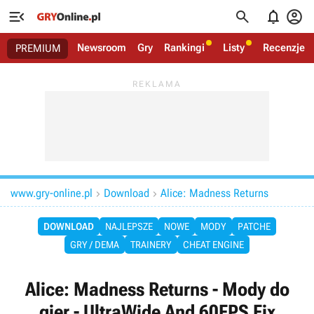




Newsroom
Gry
Rankingi
Listy
Recenzje
PREMIUM
www.gry-online.pl
Download
Alice: Madness Returns


DOWNLOAD
NAJLEPSZE
NOWE
MODY
PATCHE
GRY / DEMA
TRAINERY
CHEAT ENGINE
Alice: Madness Returns - Mody do
gier - UltraWide And 60FPS Fix