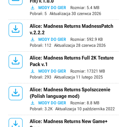
Fix) v.1.0.0

MODY DO GIER
Rozmiar:
5.4 MB
Pobrań:
5
Aktualizacja
30 czerwca 2026

Alice: Madness Returns MadnessPatch
v.2.2.2

MODY DO GIER
Rozmiar:
592.9 KB
Pobrań:
112
Aktualizacja
28 czerwca 2026

Alice: Madness Returns Full 2K Texture
Pack v.1

MODY DO GIER
Rozmiar:
17321 MB
Pobrań:
293
Aktualizacja
11 lutego 2025

Alice: Madness Returns Spolszczenie
(Polish language mod)

MODY DO GIER
Rozmiar:
8.8 MB
Pobrań:
3.2K
Aktualizacja
10 października 2022

Alice: Madness Returns New Game+