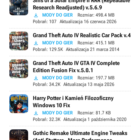
Sins of a Solar Empire II RRR (Repeatable
Research Readjusted) v.5.6.9

MODY DO GIER
Rozmiar:
498.4 MB
Pobrań:
107
Aktualizacja
16 czerwca 2026
Grand Theft Auto IV Realistic Car Pack v.4

MODY DO GIER
Rozmiar:
415.1 MB
Pobrań:
129.5K
Aktualizacja
21 marca 2014
Grand Theft Auto IV GTA IV Complete
Edition Fusion Fix v.5.0.1

MODY DO GIER
Rozmiar:
197.7 MB
Pobrań:
34.2K
Aktualizacja
13 maja 2026
Harry Potter i Kamień Filozoficzny
Windows 10 Fix

MODY DO GIER
Rozmiar:
81.7 KB
Pobrań:
32.3K
Aktualizacja
1 października 2020
Gothic Remake Ultimate Engine Tweaks