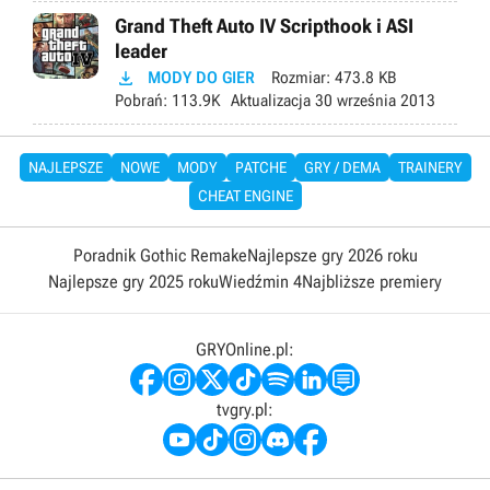
Grand Theft Auto IV Scripthook i ASI
leader

MODY DO GIER
Rozmiar:
473.8 KB
Pobrań:
113.9K
Aktualizacja
30 września 2013
NAJLEPSZE
NOWE
MODY
PATCHE
GRY / DEMA
TRAINERY
CHEAT ENGINE
Poradnik Gothic Remake
Najlepsze gry 2026 roku
Najlepsze gry 2025 roku
Wiedźmin 4
Najbliższe premiery
GRYOnline.pl:
tvgry.pl: