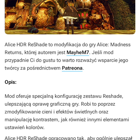
Alice HDR ReShade
to modyfikacja do gry
Alice: Madness
Returns
, której autorem jest
MayheM7
. Jeśli mod
przypadnie Ci do gustu to warto rozważyć wsparcie jego
twórcy za pośrednictwem
Patreona
.
Opis:
Mod oferuje specjalną konfigurację zestawu Reshade,
ulepszającą oprawę graficzną gry. Robi to poprzez
zmodyfikowanie cieni i efektów świetlnych oraz
manipulację kontrastem, jak również innymi elementami
ustawień kolorów.
Alice HDR ReShade
opracowano tak, aby ogólnie ulepszał