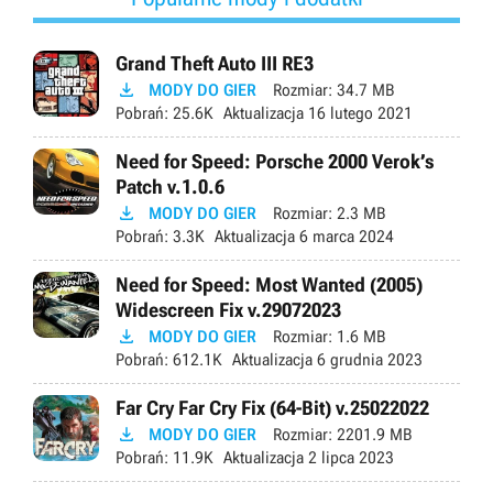
Grand Theft Auto III RE3

MODY DO GIER
Rozmiar:
34.7 MB
Pobrań:
25.6K
Aktualizacja
16 lutego 2021
Need for Speed: Porsche 2000 Verok’s
Patch v.1.0.6

MODY DO GIER
Rozmiar:
2.3 MB
Pobrań:
3.3K
Aktualizacja
6 marca 2024
Need for Speed: Most Wanted (2005)
Widescreen Fix v.29072023

MODY DO GIER
Rozmiar:
1.6 MB
Pobrań:
612.1K
Aktualizacja
6 grudnia 2023
Far Cry Far Cry Fix (64-Bit) v.25022022

MODY DO GIER
Rozmiar:
2201.9 MB
Pobrań:
11.9K
Aktualizacja
2 lipca 2023