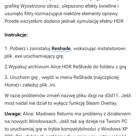
grafikę Wyostrzono obraz, ulepszono efekty świetlne i
usunięto filtry rozmazujące niektóre elementy oprawy.
Przede wszystkim dodano jednak symulację efektu HDR
Instrukcje:
1. Pobierz i zainstaluj
Reshade
, wskazując instalatorowi
plik .exe uruchamiający grę.
2.Wypakuj archiwum
Alice HDR ReShade
do folderu z grą
3. Uruchom grę , wejdź w menu ReShade (najczęściej
Home) i załaduj plik .ini.
W razie problemów zmień nazwę pliku dxgi na d3d11. Jeśli
mod nadal nie dział to wyłącz funkcję Steam Overlay.
Uwaga:
Alice: Madness Returns
ma problemy z działaniem
na nowych Windowsach. Jeśli tak się dzieje na Twoim PC
to uruchamiaj grę w trybie kompatybilności z Windows XP