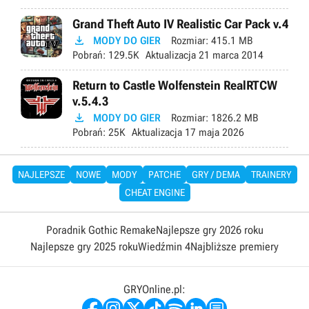
Grand Theft Auto IV Realistic Car Pack v.4

MODY DO GIER
Rozmiar:
415.1 MB
Pobrań:
129.5K
Aktualizacja
21 marca 2014
Return to Castle Wolfenstein RealRTCW
v.5.4.3

MODY DO GIER
Rozmiar:
1826.2 MB
Pobrań:
25K
Aktualizacja
17 maja 2026
NAJLEPSZE
NOWE
MODY
PATCHE
GRY / DEMA
TRAINERY
CHEAT ENGINE
Poradnik Gothic Remake
Najlepsze gry 2026 roku
Najlepsze gry 2025 roku
Wiedźmin 4
Najbliższe premiery
GRYOnline.pl: