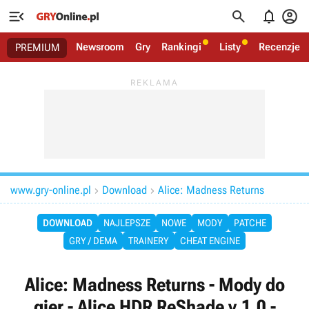




Newsroom
Gry
Rankingi
Listy
Recenzje
PREMIUM
www.gry-online.pl
Download
Alice: Madness Returns


DOWNLOAD
NAJLEPSZE
NOWE
MODY
PATCHE
GRY / DEMA
TRAINERY
CHEAT ENGINE
Alice: Madness Returns - Mody do
gier - Alice HDR ReShade v.1.0 -