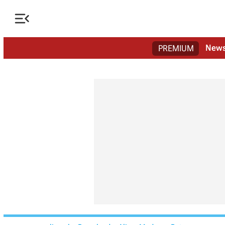

New
PREMIUM