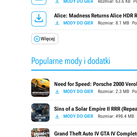

MODY DO GIER
Rozmiar:
63.6 KB
P

Alice: Madness Returns Alice HDR 

MODY DO GIER
Rozmiar:
8.1 MB
Po

Więcej
Popularne mody i dodatki
Need for Speed: Porsche 2000 Verok

MODY DO GIER
Rozmiar:
2.3 MB
Po
Sins of a Solar Empire II RRR (Repe

MODY DO GIER
Rozmiar:
498.4 MB
Grand Theft Auto IV GTA IV Complete