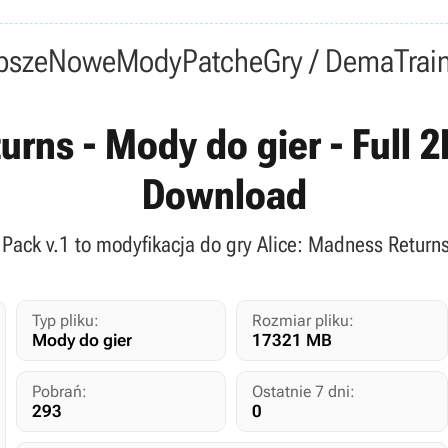
psze
Nowe
Mody
Patche
Gry / Dema
Trai
rns - Mody do gier - Full 2
Download
e Pack v.1 to modyfikacja do gry Alice: Madness Return
Typ pliku:
Rozmiar pliku:
Mody do gier
17321 MB
Pobrań:
Ostatnie 7 dni:
293
0