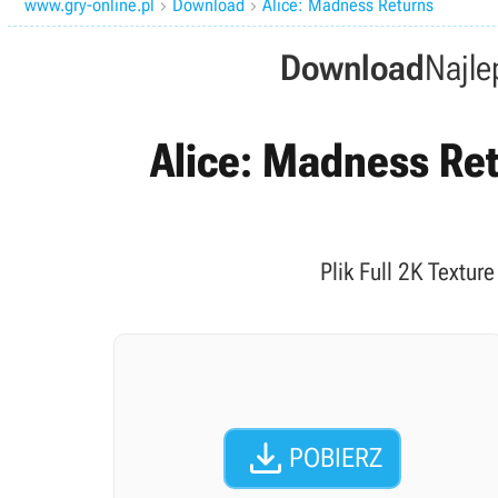
www.gry-online.pl
Download
Alice: Madness Returns


Download
Najle
Alice: Madness Retu
Plik Full 2K Textur

POBIERZ