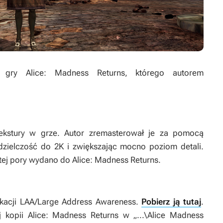
 gry
Alice: Madness Returns
, którego autorem
 tekstury w grze. Autor zremasterował je za pomocą
zielczość do 2K i zwiększając mocno poziom detali.
o tej pory wydano do
Alice: Madness Returns
.
ikacji LAA/Large Address Awareness.
Pobierz ją tutaj
.
j kopii
Alice: Madness Returns
w „...\Alice Madness