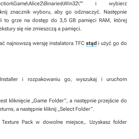
n\Game\Alice2\Binaries\Win32\"” i wybierz
iknij znacznik wyboru, aby go odznaczyć. Następnie
oli to grze na dostęp do 3,5 GB pamięci RAM, której
kstury się nie zmieszczą a pamięci.
rać najnowszą wersję instalatora TFC
stąd
i użyć go do
Installer i rozpakowaniu go, wyszukaj i uruchom
est kliknięcie „Game Folder”, a następnie przejście do
eturns
, a następnie kliknij „Select Folder”.
 Texture Pack
w dowolne miejsce,. Uzyskasz folder