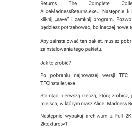
Returns The Complete Collectio
AliceMadnessReturns.exe.. Następnie kl
kliknij „save” i zamknij program. Pozw
będziesz potrzebować, bo inaczej nowe te
Aby zainstalować ten pakiet, musisz pob
zainstalowania tego pakietu.
Jak to zrobić?
Po pobraniu najnowszej wersji TFC 
TFCInstaller.exe
Stamtąd pierwszą rzeczą, którą zrobisz, j
miejsca, w którym masz
Alice: Madness R
Następnie wypakuj archiwum z
Full 2K
2ktexturesv1