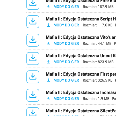

Mafia II: Edycja Ostateczna Free Rid

MODY DO GIER
Rozmiar:
187.9 MB

Mafia II: Edycja Ostateczna Script 

MODY DO GIER
Rozmiar:
117.6 KB

Mafia II: Edycja Ostateczna Vito's ar

MODY DO GIER
Rozmiar:
44.1 MB
P

Mafia II: Edycja Ostateczna Uncut R

MODY DO GIER
Rozmiar:
823.9 MB

Mafia II: Edycja Ostateczna First pe

MODY DO GIER
Rozmiar:
326.5 KB

Mafia II: Edycja Ostateczna Increa

MODY DO GIER
Rozmiar:
1.9 MB
Po

Mafia II: Edycja Ostateczna SilentPa