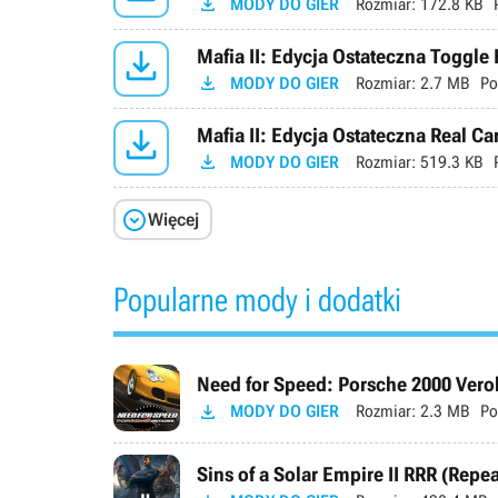

MODY DO GIER
Rozmiar:
172.8 KB

Mafia II: Edycja Ostateczna Toggle H

MODY DO GIER
Rozmiar:
2.7 MB
Po

Mafia II: Edycja Ostateczna Real Car

MODY DO GIER
Rozmiar:
519.3 KB

Więcej
Popularne mody i dodatki
Need for Speed: Porsche 2000 Verok

MODY DO GIER
Rozmiar:
2.3 MB
Po
Sins of a Solar Empire II RRR (Repe