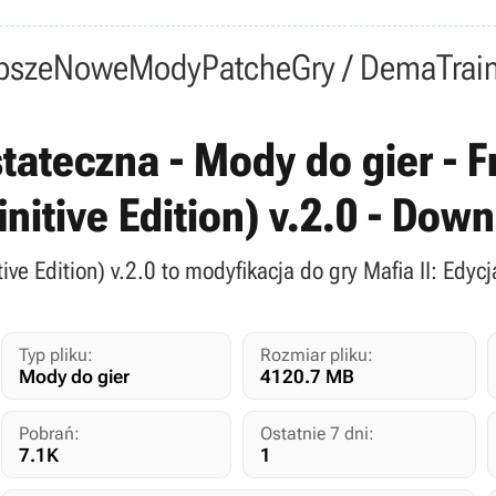
psze
Nowe
Mody
Patche
Gry / Dema
Trai
stateczna - Mody do gier - F
initive Edition) v.2.0 - Dow
itive Edition) v.2.0 to modyfikacja do gry Mafia II: Edy
Typ pliku:
Rozmiar pliku:
Mody do gier
4120.7 MB
Pobrań:
Ostatnie 7 dni:
7.1K
1