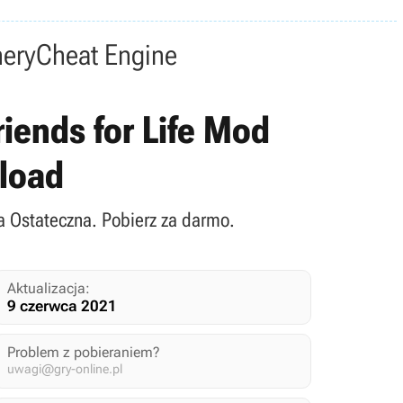
nery
Cheat Engine
riends for Life Mod
nload
cja Ostateczna. Pobierz za darmo.
Aktualizacja:
9 czerwca 2021
Problem z pobieraniem?
uwagi@gry-online.pl