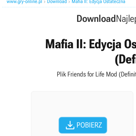
www.gry-online.pl
Download
Mafia II: Edycja Ostateczna


Download
Najle
Mafia II: Edycja O
(Def
Plik Friends for Life Mod (Defin

POBIERZ