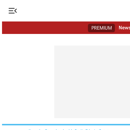

New
PREMIUM